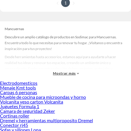
1
Mancuernas
Descubre un amplio catálogo de productos en Sodimac para Mancuernas.
Encuentra todo lo que necesitas para renovar tu hogar. ¡Visítanos y encuentra
inspiración para tus proyectos!
Desde herramientas hasta accesorios, estamos aquí para ayudarte a hacer
realidad tus ideas y renovar tus espacios, creando un ambiente único y
personalizado. Explora nuestra selección de herramientas, materiales y
Mostrar más
accesorios de calidad que te ayudarán a crear un espacio más tú.
Electrodomesticos
Desde remodelaciones hasta proyectos de decoración, estamos aquí para hacer
Menaje Kmt tools
tus ideas realidad. ¡Visítanos y encuentra todo lo que tenemos para ofrecerte en
Carpas 6 personas
Mancuernas!
Mueble de cocina para microondas y horno
Volcanita yeso carton Volcanita
Explora la variedad de productos de Mancuernas en Sodimac
Juguetes Formula 1
Camara de seguridad Zeker
Herramientas, materiales y accesorios de calidad para tus proyectos y
Cortinas roller
renovación de espacios. ¡Visítanos y descubre todo lo que tenemos para
Dremel y herramientas multiproposito Dremel
ofrecerte!
Conector rj45
Sofas y sillones Lona
Encuentra una amplia variedad de productos de Mancuernas en Sodimac.