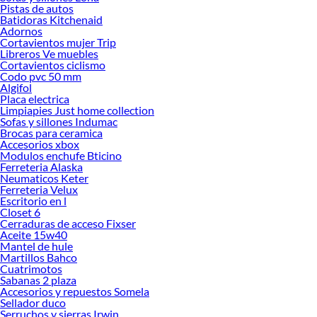
Pistas de autos
Encuentra todo lo necesario para tus proyectos de renovación y decoración.
Batidoras Kitchenaid
¡Visítanos y haz tus ideas realidad!
Adornos
Cortavientos mujer Trip
Libreros Ve muebles
Cortavientos ciclismo
Codo pvc 50 mm
Algifol
Placa electrica
Limpiapies Just home collection
Sofas y sillones Indumac
Brocas para ceramica
Accesorios xbox
Modulos enchufe Bticino
Ferreteria Alaska
Neumaticos Keter
Ferreteria Velux
Escritorio en l
Closet 6
Cerraduras de acceso Fixser
Aceite 15w40
Mantel de hule
Martillos Bahco
Cuatrimotos
Sabanas 2 plaza
Accesorios y repuestos Somela
Sellador duco
Serruchos y sierras Irwin