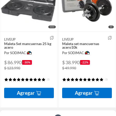
LIVEUP
LIVEUP
Maleta Set mancuernas 25 kg
Maleta set mancuernas
acero
acero10k
Por SODIMAC
Por SODIMAC
$ 86.990
$ 38.990
-30%
-22%
$ 123.990
$ 49.990
(2)
(1)
Agregar
Agregar