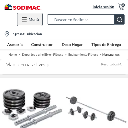
0
Inicia sesión
Menú
Search
Bar
location-
Ingresa tu ubicación
icon
Asesoría
Constructor
Deco Hogar
Tipos de Entrega
Home
Deportes y aire libre - Fitness
Equipamiento Fitness
Mancuernas
Mancuernas - liveup
Resultados
(
4
)