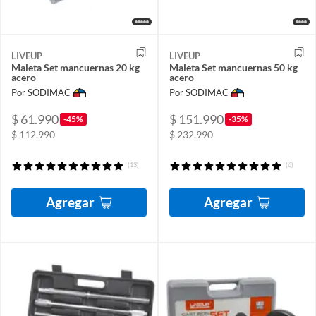
LIVEUP
LIVEUP
Maleta Set mancuernas 20 kg
Maleta Set mancuernas 50 kg
acero
acero
Por SODIMAC
Por SODIMAC
$ 61.990
$ 151.990
-45%
-35%
$ 112.990
$ 232.990
(13)
(6)
Agregar
Agregar