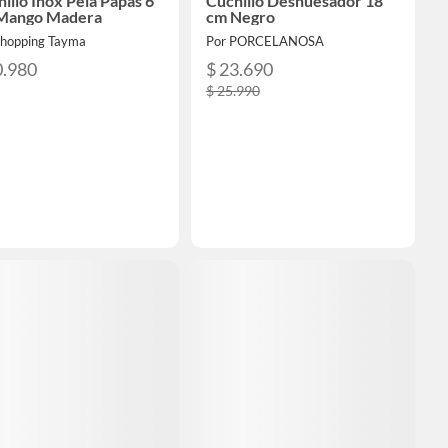
illo Inox Pela Papas 6
Cuchillo Deshuesador 18
Mango Madera
cm Negro
Shopping Tayma
Por PORCELANOSA
0.980
$ 23.690
$ 25.990