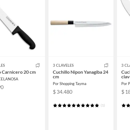
LES
3 CLAVELES
3 CL
o Carnicero 20 cm
Cuchillo Nipon Yanagiba 24
Cuch
cm
clav
RCELANOSA
Por Shopping Tayma
Por
90
$ 34.480
$ 1
(1)