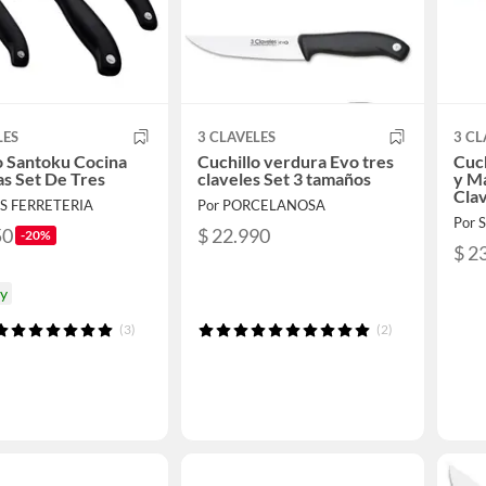
LES
3 CLAVELES
3 CL
o Santoku Cocina
Cuchillo verdura Evo tres
Cuch
s Set De Tres
claveles Set 3 tamaños
y M
Cla
AS FERRETERIA
Por PORCELANOSA
Por 
50
$ 22.990
-20%
$ 2
oy
(3)
(2)