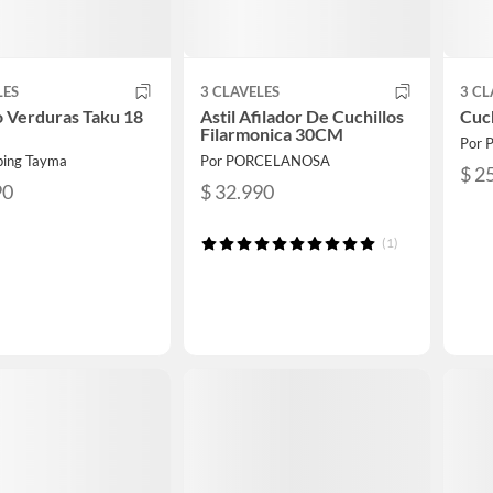
LES
3 CLAVELES
3 CL
o Verduras Taku 18
Astil Afilador De Cuchillos
Cuch
Filarmonica 30CM
Por
ping Tayma
Por PORCELANOSA
$ 2
90
$ 32.990
(1)