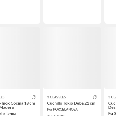
LES
3 CLAVELES
3 CL
o Inox Cocina 18 cm
Cuchillo Tokio Deba 21 cm
Cuch
Madera
Desp
Por PORCELANOSA
ping Tayma
Por 