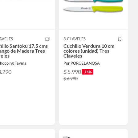
AVELES
3 CLAVELES
illo Santoku 17,5 cms
Cuchillo Verdura 10 cm
ango de Madera Tres
colores (unidad) Tres
veles
Claveles
Shopping Tayma
Por PORCELANOSA
3.290
$ 5.990
-14%
$ 6.990