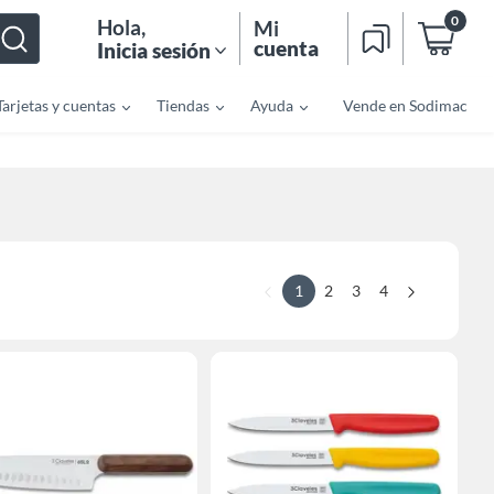
0
Hola
,
Mi
cuenta
Inicia sesión
Tarjetas y cuentas
Tiendas
Ayuda
Vende en Sodimac
1
2
3
4