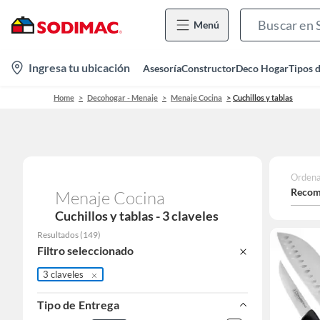
Menú
location-
Ingresa tu ubicación
Asesoría
Constructor
Deco Hogar
Tipos 
icon
Home
Decohogar - Menaje
Menaje Cocina
Cuchillos y tablas
Ordena
Recom
Menaje Cocina
Cuchillos y tablas - 3 claveles
Resultados
(
149
)
Filtro seleccionado
3 claveles
Tipo de Entrega