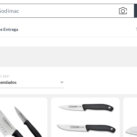
Search
Bar
de Entrega
r por
:
endados