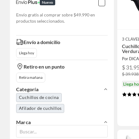
Nuevo
Envío gratis al comprar sobre $49.990 en
productos seleccionados.
3 CLAVE
Envío a domicilio
Cuchill
Verdura
Llega hoy
Por DIC
Retiro en un punto
$ 31.9
$ 39.938
Retira mañana
Llega h
Categoría
Cuchillos de cocina
Afilador de cuchillos
Marca