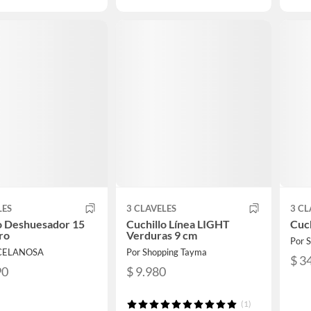
LES
3 CLAVELES
3 CL
o Deshuesador 15
Cuchillo Línea LIGHT
Cuc
ro
Verduras 9 cm
Por 
RCELANOSA
Por Shopping Tayma
$ 3
90
$ 9.980
(1)