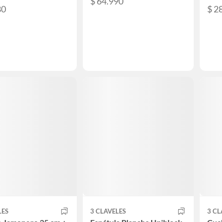
$ 64.990
80
$ 2
LES
3 CLAVELES
3 CL