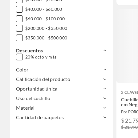
$40.000 - $60.000
$60.000 - $100.000
$200.000 - $350.000
$350.000 - $500.000
Descuentos
20% dcto y más
Color
Calificación del producto
Oportunidad única
3 CLAVE
Uso del cuchillo
Cuchill
cm Neg
Material
Por PO
Cantidad de paquetes
$ 21.7
$ 21.990