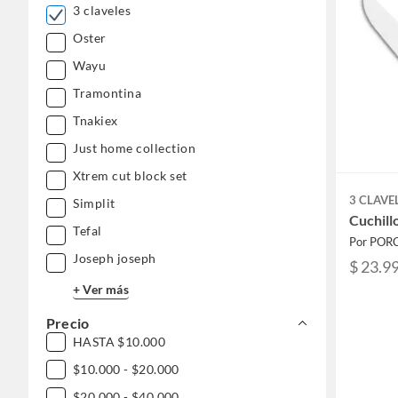
3 claveles
Oster
Wayu
Tramontina
Tnakiex
Just home collection
Xtrem cut block set
3 CLAVE
Simplit
Cuchill
Tefal
Por PO
Joseph joseph
$ 23.9
+ Ver más
Precio
HASTA $10.000
$10.000 - $20.000
$20.000 - $40.000