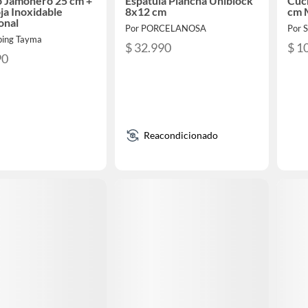
o Jamonero 25 cm +
Espátula Plancha Uniblock
Cuch
oja Inoxidable
8x12 cm
cm 
onal
Por PORCELANOSA
Por 
ping Tayma
$ 32.990
$ 1
90
Reacondicionado