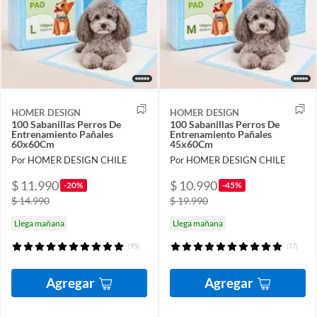
HOMER DESIGN
HOMER DESIGN
100 Sabanillas Perros De
100 Sabanillas Perros De
Entrenamiento Pañales
Entrenamiento Pañales
60x60Cm
45x60Cm
Por HOMER DESIGN CHILE
Por HOMER DESIGN CHILE
$ 11.990
$ 10.990
-20%
-45%
$ 14.990
$ 19.990
Llega mañana
Llega mañana
(95)
(17)
Agregar
Agregar