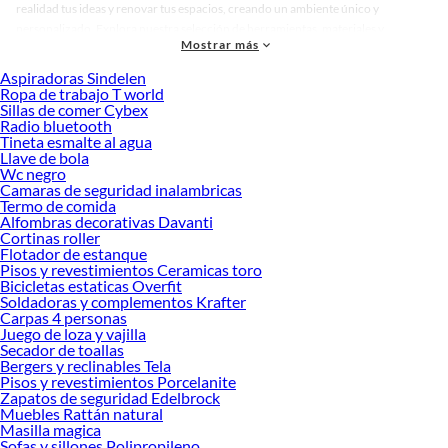
realidad tus ideas y renovar tus espacios, creando un ambiente único y
personalizado. Explora nuestra selección de herramientas, materiales y
Mostrar más
accesorios de calidad que te ayudarán a crear un espacio más tú.
Aspiradoras Sindelen
Desde remodelaciones hasta proyectos de decoración, estamos aquí para hacer
Ropa de trabajo T world
tus ideas realidad. ¡Visítanos y encuentra todo lo que tenemos para ofrecerte en
Sillas de comer Cybex
Mascotas!
Radio bluetooth
Tineta esmalte al agua
Explora la variedad de productos de Mascotas en Sodimac
Llave de bola
Wc negro
Herramientas, materiales y accesorios de calidad para tus proyectos y
Camaras de seguridad inalambricas
renovación de espacios. ¡Visítanos y descubre todo lo que tenemos para
Termo de comida
ofrecerte!
Alfombras decorativas Davanti
Cortinas roller
Encuentra una amplia variedad de productos de Mascotas en Sodimac.
Flotador de estanque
Encuentra todo lo necesario para tus proyectos de renovación y decoración.
Pisos y revestimientos Ceramicas toro
¡Visítanos y haz tus ideas realidad!
Bicicletas estaticas Overfit
Soldadoras y complementos Krafter
Carpas 4 personas
Juego de loza y vajilla
Secador de toallas
Bergers y reclinables Tela
Pisos y revestimientos Porcelanite
Zapatos de seguridad Edelbrock
Muebles Rattán natural
Masilla magica
Sofas y sillones Polipropileno