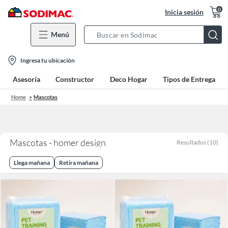
0
Inicia sesión
Menú
Search
Bar
location-
Ingresa tu ubicación
icon
Asesoría
Constructor
Deco Hogar
Tipos de Entrega
Home
Mascotas
Mascotas - homer design
Resultados
(
10
)
Llega mañana
Retira mañana