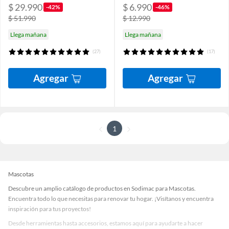
$ 29.990
$ 6.990
-42%
-46%
$ 51.990
$ 12.990
Llega mañana
Llega mañana
(27)
(17)
Agregar
Agregar
1
Mascotas
Descubre un amplio catálogo de productos en Sodimac para Mascotas.
Encuentra todo lo que necesitas para renovar tu hogar. ¡Visítanos y encuentra
inspiración para tus proyectos!
Desde herramientas hasta accesorios, estamos aquí para ayudarte a hacer