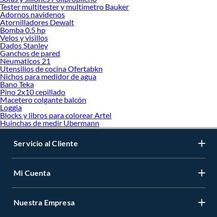
Tester multitester y multimetro Bauker
Adornos navidenos
Atornilladores Dewalt
Bomba 0.5 hp
Velos y visillos
Dados Stanley
Ganchos de pared
Neumaticos 21
Utensilios de cocina Ofertabkn
Nichos para medidor de agua
Bano Teka
Pino 2x10 cepillado
Macetero colgante balcón
Loggia
Blocks y libros para colorear Artel
Huinchas de medir Ubermann
Servicio al Cliente
Mi Cuenta
Nuestra Empresa