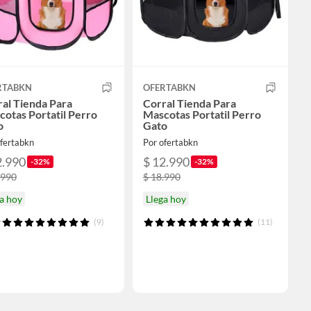
RTABKN
OFERTABKN
al Tienda Para
Corral Tienda Para
otas Portatil Perro
Mascotas Portatil Perro
o
Gato
ofertabkn
Por ofertabkn
2.990
$ 12.990
-32%
-32%
.990
$ 18.990
a hoy
Llega hoy
(9)
(11)