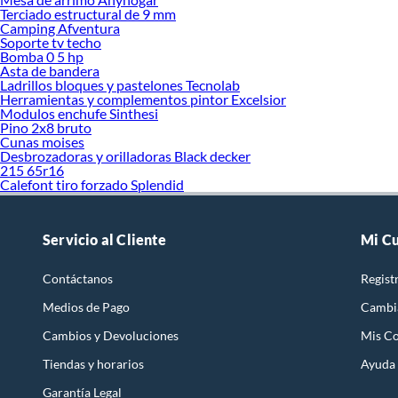
Terciado estructural de 9 mm
Camping Afventura
Soporte tv techo
Bomba 0 5 hp
Asta de bandera
Ladrillos bloques y pastelones Tecnolab
Herramientas y complementos pintor Excelsior
Modulos enchufe Sinthesi
Pino 2x8 bruto
Cunas moises
Desbrozadoras y orilladoras Black decker
215 65r16
Calefont tiro forzado Splendid
Servicio al Cliente
Mi C
Contáctanos
Regist
Medios de Pago
Cambi
Cambios y Devoluciones
Mis C
Tiendas y horarios
Ayuda
Garantía Legal