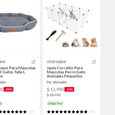
BKN
OFERTABKN
uave Para Mascotas
Jaula Corralito Para
Y Gatos Talla L
Mascotas Perro Gato
cm
Animales Pequeños
tabkn
Por ofertabkn
90
$ 13.990
-26%
-26%
$ 18.990
oy
Llega hoy
(14)
(11)