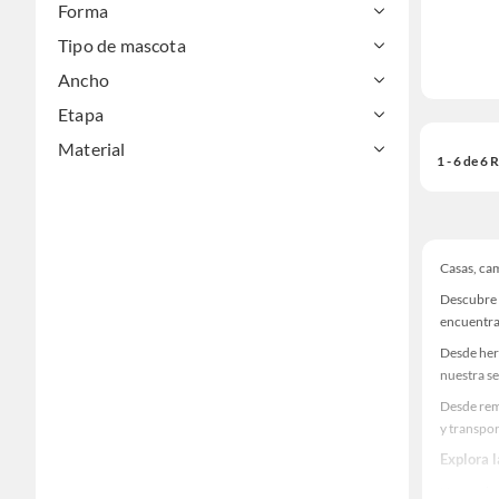
Forma
Tipo de mascota
Ancho
Etapa
Material
1 - 6 de 6
Casas, ca
Descubre 
encuentra
Desde her
nuestra se
Desde rem
y transpor
Explora 
Herramient