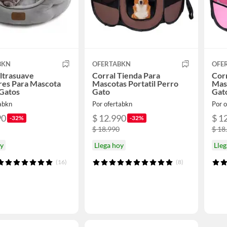
BKN
OFERTABKN
OFE
ltrasuave
Corral Tienda Para
Corr
res Para Mascota
Mascotas Portatil Perro
Masc
 Gatos
Gato
Gat
tabkn
Por ofertabkn
Por 
90
$ 12.990
$ 1
-32%
-32%
$ 18.990
$ 18
oy
Llega hoy
Lleg
(16)
(8)