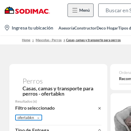
Menú
location-
Ingresa tu ubicación
Asesoría
Constructor
Deco Hogar
Tipos 
icon
Home
Mascotas - Perros
Casas, camas y transporte para perros
Ordena
Recom
Perros
Casas, camas y transporte para
perros - ofertabkn
Resultados
(
6
)
Filtro seleccionado
ofertabkn
Tipo de Entrega