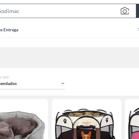
Search
Bar
de Entrega
r por
:
endados