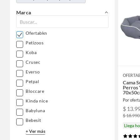
Marca
Ofertabkn
Petizoos
Koba
Crusec
Everso
OFERTA
Petpal
Cama S
Perros 
Bloccare
70x50
Por ofer
Kinda nice
$ 13.9
Babyluna
$ 18.990
Bebesit
Llega h
+ Ver más