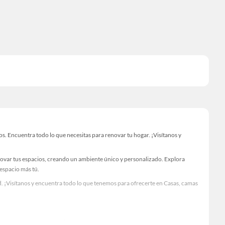
. Encuentra todo lo que necesitas para renovar tu hogar. ¡Visítanos y
novar tus espacios, creando un ambiente único y personalizado. Explora
 espacio más tú.
. ¡Visítanos y encuentra todo lo que tenemos para ofrecerte en Casas, camas
Visítanos y descubre todo lo que tenemos para ofrecerte!