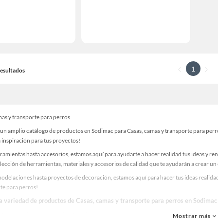
1
 Resultados
mas y transporte para perros
un amplio catálogo de productos en Sodimac para Casas, camas y transporte para perros
 inspiración para tus proyectos!
ramientas hasta accesorios, estamos aquí para ayudarte a hacer realidad tus ideas y re
lección de herramientas, materiales y accesorios de calidad que te ayudarán a crear un
odelaciones hasta proyectos de decoración, estamos aquí para hacer tus ideas realidad
te para perros!
la variedad de productos de Casas, camas y transporte para perros en Sodimac
as, materiales y accesorios de calidad para tus proyectos y renovación de espacios. ¡
Mostrar más