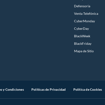
Defensoría
Venta Telefónica
CyberMonday
CyberDay
BlackWeek
BlackFriday
Mapa de Sitio
s y Condiciones
Políticas de Privacidad
Política de Cookies