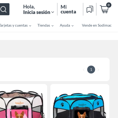
0
Hola
,
Mi
cuenta
Inicia sesión
Tarjetas y cuentas
Tiendas
Ayuda
Vende en Sodimac
1