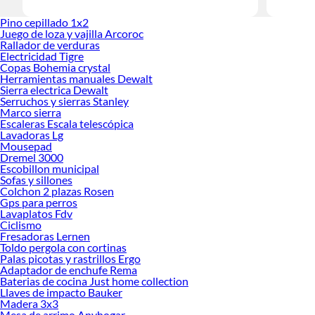
Encuentra
Pino cepillado 1x2
decoración
Juego de loza y vajilla Arcoroc
Rallador de verduras
Electricidad Tigre
Copas Bohemia crystal
Herramientas manuales Dewalt
Sierra electrica Dewalt
Serruchos y sierras Stanley
Marco sierra
Escaleras Escala telescópica
Lavadoras Lg
Mousepad
Dremel 3000
Escobillon municipal
Sofas y sillones
Colchon 2 plazas Rosen
Gps para perros
Lavaplatos Fdv
Ciclismo
Fresadoras Lernen
Toldo pergola con cortinas
Palas picotas y rastrillos Ergo
Adaptador de enchufe Rema
Baterias de cocina Just home collection
Llaves de impacto Bauker
Madera 3x3
Mesa de arrimo Anyhogar