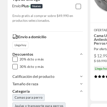
Nuevo
Envío gratis al comprar sobre $49.990 en
productos seleccionados.
OFERTA
Cama U
Envío a domicilio
Antiest
Perros
Llega hoy
Por ofer
Descuentos
$ 12.9
20% dcto y más
$ 18.990
30% dcto y más
Llega h
Calificación del producto
Tamaño de raza
Categoría
Camas para perro
Jaulas y transporte para perros