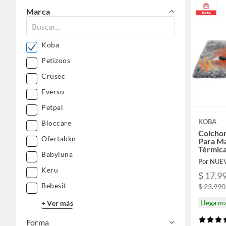
Marca
Koba
Petizoos
Crusec
Everso
Petpal
KOBA
Bloccare
Colchon
Ofertabkn
Para M
Térmica
Babyluna
Extrag
Por NUE
Lavabl
Keru
$ 17.9
Bebesit
$ 23.990
Llega m
+ Ver más
Forma