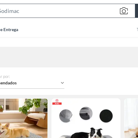
Search
Bar
de Entrega
r por
:
endados