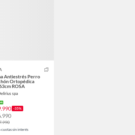
A
a Antiestrés Perro
chón Ortopédica
63cm ROSA
elirius spa
9.990
-35%
6.990
7.990
6
cuotas sin interés