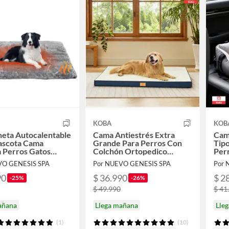
KOBA
KOB
eta Autocalentable
Cama Antiestrés Extra
Cam
ascota Cama
Grande Para Perros Con
Tipo
 Perros Gatos
Colchón Ortopedico
Per
rande 112x72cm
120x80cm Color Azul Con
VO GENESIS SPA
Por NUEVO GENESIS SPA
Por 
e
Crema
90
$ 36.990
$ 2
-25%
-26%
$ 49.990
$ 41
añana
Llega mañana
Lle
(1)
(10)