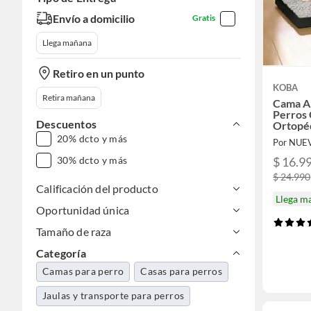
Envío a domicilio
Gratis
Llega mañana
Retiro en un punto
KOBA
Retira mañana
Cama An
Perros
Descuentos
Ortopéd
75x50c
20% dcto y más
Por NUE
Con Ne
$ 16.9
30% dcto y más
$ 24.990
Calificación del producto
Llega m
Oportunidad única
Tamaño de raza
Categoría
Camas para perro
Casas para perros
Jaulas y transporte para perros