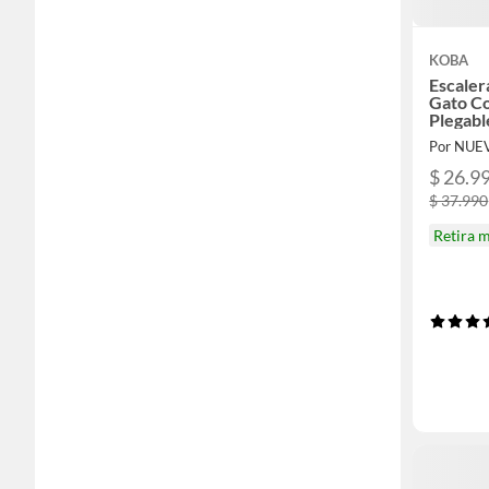
KOBA
Escaler
Gato C
Plegabl
Por NUE
$ 26.9
$ 37.990
Retira 