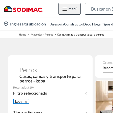
Menú
location-
Ingresa tu ubicación
Asesoría
Constructor
Deco Hogar
Tipos 
icon
Home
Mascotas - Perros
Casas, camas y transporte para perros
Ordena
Recom
Perros
Casas, camas y transporte para
perros - koba
Resultados
(
19
)
Filtro seleccionado
koba
Tipo de Entrega