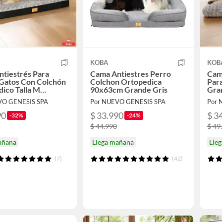
KOBA
KOB
tiestrés Para
Cama Antiestres Perro
Cam
 Gatos Con Colchón
Colchon Ortopedica
Para
ico Talla M
90x63cm Grande Gris
Gra
m Color Marengo
Colo
VO GENESIS SPA
Por NUEVO GENESIS SPA
Por 
gro
90
$ 33.990
$ 3
-32%
-24%
$ 44.990
$ 49
añana
Llega mañana
Lle
(7)
(42)