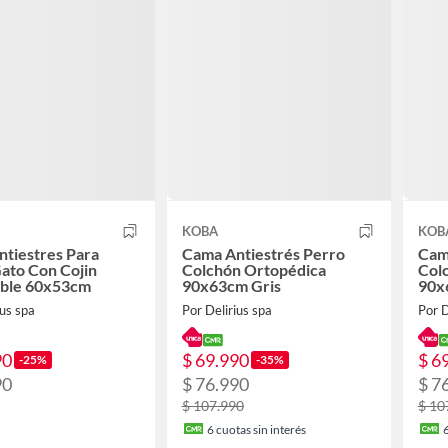
KOBA
KOB
tiestres Para
Cama Antiestrés Perro
Cam
ato Con Cojin
Colchón Ortopédica
Col
ible 60x53cm
90x63cm Gris
90x
ius spa
Por Delirius spa
Por D
90
$ 69.990
$ 6
-25%
-35%
90
$ 76.990
$ 7
$ 107.990
$ 10
6
cuotas sin interés