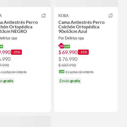
A
KOBA
a Antiestrés Perro
Cama Antiestrés Perro
chón Ortopédica
Colchón Ortopédica
63cm NEGRO
90x63cm Azul
elirius spa
Por Delirius spa
9.990
$ 69.990
-35%
-35%
6.990
$ 76.990
7.990
$ 107.990
6
cuotas sin interés
6
cuotas sin interés
ío
gratis
Envío
gratis