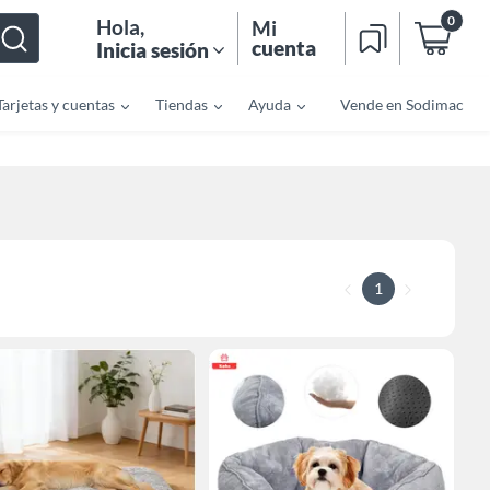
0
Hola
,
Mi
cuenta
Inicia sesión
Tarjetas y cuentas
Tiendas
Ayuda
Vende en Sodimac
1