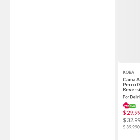
KOBA
Cama An
Perro G
Revers
Por Delir
$ 29.9
$ 32.9
$ 39.990