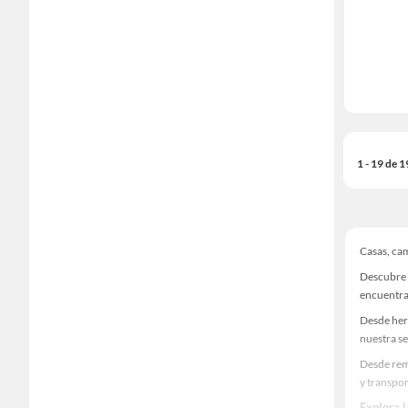
1 - 19 de 
Casas, ca
Descubre 
encuentra
Desde her
nuestra se
Desde rem
y transpor
Explora 