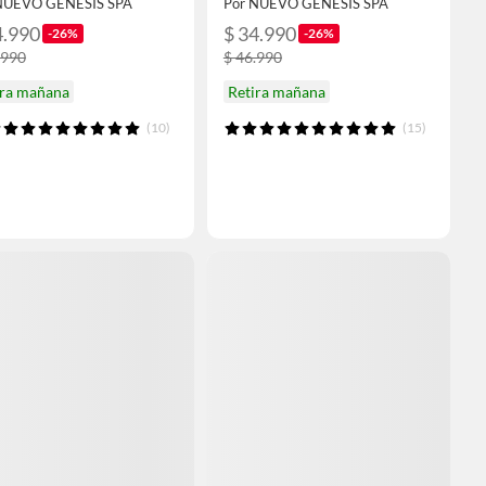
NUEVO GENESIS SPA
Por NUEVO GENESIS SPA
4.990
$ 34.990
-26%
-26%
.990
$ 46.990
ira mañana
Retira mañana
(10)
(15)