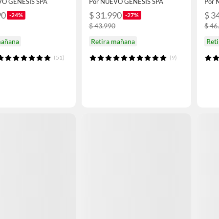
VO GENESIS SPA
Por NUEVO GENESIS SPA
Por 
90
$ 31.990
$ 3
-24%
-27%
$ 43.990
$ 46
mañana
Retira mañana
Ret
(51)
(9)