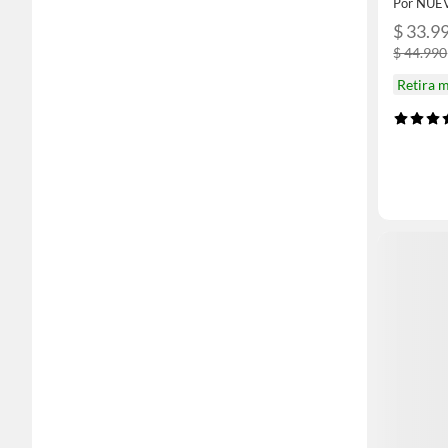
Por NUE
$ 33.9
$ 44.990
Retira 