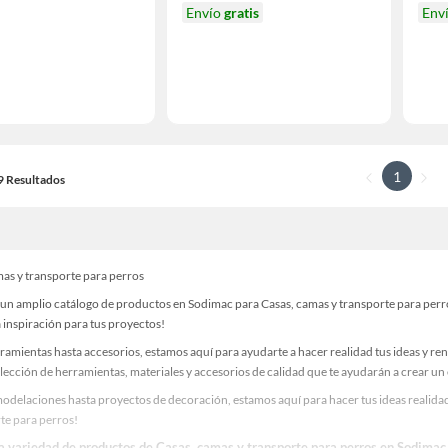
Envío
gratis
Env
1
19 Resultados
mas y transporte para perros
un amplio catálogo de productos en Sodimac para Casas, camas y transporte para perros
 inspiración para tus proyectos!
ramientas hasta accesorios, estamos aquí para ayudarte a hacer realidad tus ideas y re
lección de herramientas, materiales y accesorios de calidad que te ayudarán a crear un
odelaciones hasta proyectos de decoración, estamos aquí para hacer tus ideas realidad
te para perros!
la variedad de productos de Casas, camas y transporte para perros en Sodimac