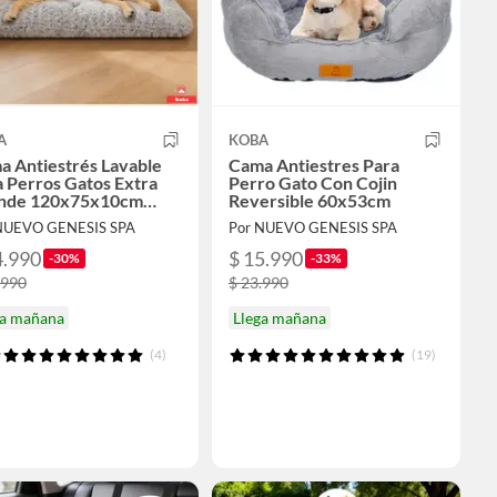
A
KOBA
a Antiestrés Lavable
Cama Antiestres Para
 Perros Gatos Extra
Perro Gato Con Cojin
nde 120x75x10cm
Reversible 60x53cm
r Gris
NUEVO GENESIS SPA
Por NUEVO GENESIS SPA
4.990
$ 15.990
-30%
-33%
.990
$ 23.990
ga mañana
Llega mañana
(4)
(19)