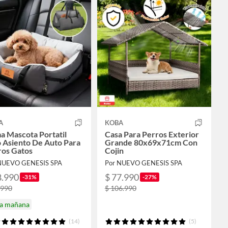
A
KOBA
a Mascota Portatil
Casa Para Perros Exterior
 Asiento De Auto Para
Grande 80x69x71cm Con
ros Gatos
Cojin
NUEVO GENESIS SPA
Por NUEVO GENESIS SPA
8.990
$ 77.990
-31%
-27%
.990
$ 106.990
ga mañana
(14)
(5)