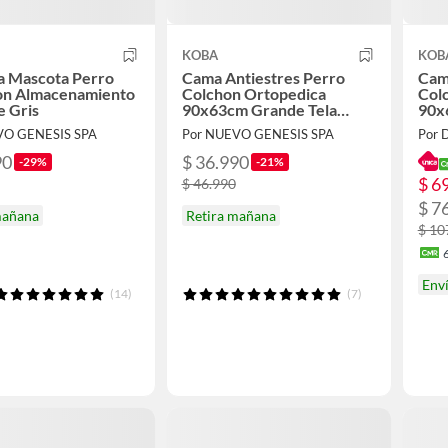
KOBA
KOB
a Mascota Perro
Cama Antiestres Perro
Cam
on Almacenamiento
Colchon Ortopedica
Col
e Gris
90x63cm Grande Tela
90x
Franela Azul Marino
VO GENESIS SPA
Por NUEVO GENESIS SPA
Por D
90
$ 36.990
-29%
-21%
$ 6
$ 46.990
$ 7
mañana
Retira mañana
$ 10
Env
(14)
(7)