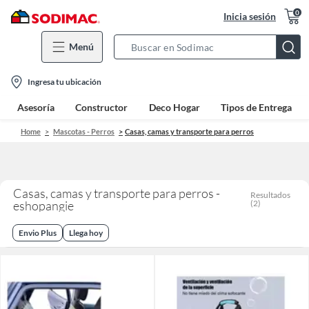
0
Inicia sesión
Menú
Search
Bar
location-
Ingresa tu ubicación
icon
Asesoría
Constructor
Deco Hogar
Tipos de Entrega
Home
Mascotas - Perros
Casas, camas y transporte para perros
Casas, camas y transporte para perros -
Resultados
eshopangie
(
2
)
Envio Plus
Llega hoy