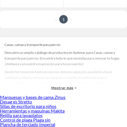
1
Casas, camas y transporte para perros
Descubre un amplio catálogo de productos en Sodimac para Casas, camas y
transporte para perros. Encuentra todo lo que necesitas para renovar tu hogar.
¡Visítanos y encuentra inspiración para tus proyectos!
Desde herramientas hasta accesorios, estamos aquí para ayudarte a hacer
realidad tus ideas y renovar tus espacios, creando un ambiente único y
personalizado. Explora nuestra selección de herramientas, materiales y
Mostrar más
accesorios de calidad que te ayudarán a crear un espacio más tú.
Marquesas y bases de cama Zinus
Desde remodelaciones hasta proyectos de decoración, estamos aquí para hacer
Desag es Stretto
tus ideas realidad. ¡Visítanos y encuentra todo lo que tenemos para ofrecerte en
Sillas de escritorio para niños
Casas, camas y transporte para perros!
Herramientas y maquinas Makita
Rejilla para lavaplatos
Explora la variedad de productos de Casas, camas y transporte para
Control de plaga Plaga sin
perros en Sodimac
Plancha de terciado Imperial