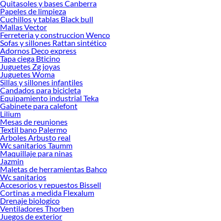
Quitasoles y bases Canberra
Herramientas, materiales y accesorios de calidad para tus proyectos y
Papeles de limpieza
renovación de espacios. ¡Visítanos y descubre todo lo que tenemos para
Cuchillos y tablas Black bull
ofrecerte!
Mallas Vector
Ferreteria y construccion Wenco
Encuentra una amplia variedad de productos de Casas, camas y transporte para
Sofas y sillones Rattan sintético
perros en Sodimac. Encuentra todo lo necesario para tus proyectos de
Adornos Deco express
Tapa ciega Bticino
renovación y decoración. ¡Visítanos y haz tus ideas realidad!
Juguetes Zg joyas
Juguetes Woma
Sillas y sillones infantiles
Candados para bicicleta
Equipamiento industrial Teka
Gabinete para calefont
Lilium
Mesas de reuniones
Textil bano Palermo
Arboles Arbusto real
Wc sanitarios Taumm
Maquillaje para ninas
Jazmin
Maletas de herramientas Bahco
Wc sanitarios
Accesorios y repuestos Bissell
Cortinas a medida Flexalum
Drenaje biologico
Ventiladores Thorben
Juegos de exterior