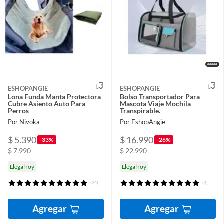
ESHOPANGIE
ESHOPANGIE
Lona Funda Manta Protectora
Bolso Transportador Para
Cubre Asiento Auto Para
Mascota Viaje Mochila
Perros
Transpirable.
Por Nivoka
Por EshopAngie
$ 5.390
$ 16.990
-33%
-26%
$ 7.990
$ 22.990
Llega hoy
Llega hoy
(24)
(3)
Agregar
Agregar