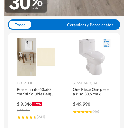
Todos
Ceramicas y Porcelanatos
Calefont y Termos
Pisos Vinilicos
WC y Sanitarios
Pisos Flotantes y Laminados
Pinturas
Duchas y Mamparas
HOLZTEK
SENSI DACQUA
Porcelanato 60x60
One Piece One piece
cm Sal Soluble Beige
a Piso 30,5 cm 6
1.44 m2
Litros Riva Blanco
$
9.346
$
49.990
-19%
$
11.506
(
46
)
(
234
)