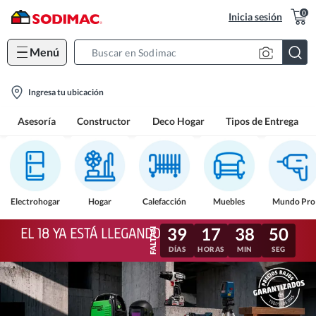
0
Inicia sesión
Menú
Search
Bar
location-
Ingresa tu ubicación
icon
Asesoría
Constructor
Deco Hogar
Tipos de Entrega
Electrohogar
Hogar
Calefacción
Muebles
Mundo Pro
39
17
38
47
EL 18 YA ESTÁ LLEGANDO
DÍAS
HORAS
MIN
SEG