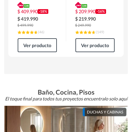
180 x 90 x 76 cm
Atlanta 91x101x94
Café
cm Negro
$
409.990
$
209.990
-18%
-16%
$
419.990
$
219.990
$
499.990
$
249.990
(
46
)
(
149
)
Ver producto
Ver producto
Baño, Cocina, Pisos
El toque final para todos tus proyectos encuentralo solo aquí