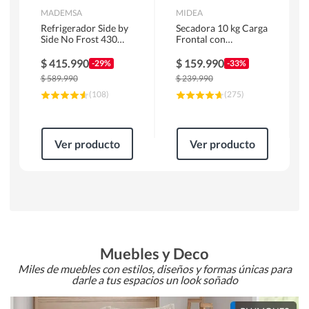
MADEMSA
MIDEA
Refrigerador Side by
Secadora 10 kg Carga
Side No Frost 430
Frontal con
Litros Negro
Evacuación Blanco
MAS430B
MD100A100/W2
$
415.990
$
159.990
-29%
-33%
$
589.990
$
239.990
(
108
)
(
275
)
Ver producto
Ver producto
Muebles y Deco
Miles de muebles con estilos, diseños y formas únicas para
darle a tus espacios un look soñado