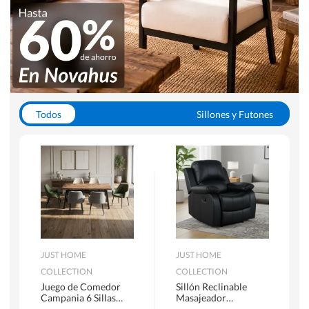
Todos
Sillones y Futones
Juegos de Comedor
Lamparas
Closets
Escritorios y Sillas PC
Racks y Muebles TV
Alfombras
JUST HOME
JUST HOME
COLLECTION
COLLECTION
Juego de Comedor
Sillón Reclinable
Campania 6 Sillas
Masajeador
Mesa Rectangular
Calentador 1 cuerpo