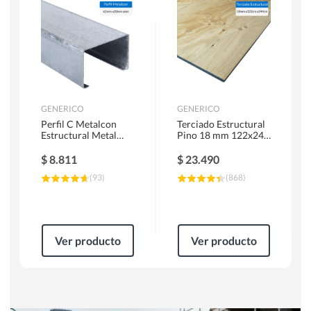
Herramientas Manuales
Sierras Circulares
GENERICO
GENERICO
Perfil C Metalcon
Terciado Estructural
Estructural Metal
Pino 18 mm 122x244
62x20x0.85 mm 6 m
cm
$
8.811
$
23.490
(
93
)
(
868
)
Ver producto
Ver producto