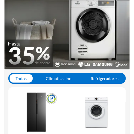
Todos
Climatizacion
Refrigeradores
Lavado y Secado
Cocinas
Aspiradoras
Hornos y Microondas
Otros