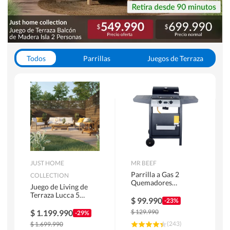
Todos
Parrillas
Juegos de Terraza
Toldos
JUST HOME
MR BEEF
Parrilla a Gas 2
COLLECTION
Quemadores
Juego de Living de
Bandejas Laterales
Terraza Lucca 5
$
99.990
-23%
Personas Natural
$
1.199.990
$
129.990
-29%
(
243
)
$
1.699.990