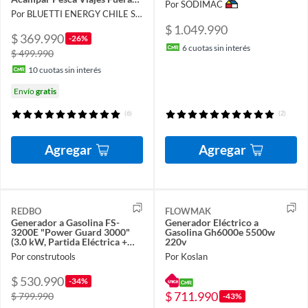
Por SODIMAC
de la Red Emergencia Corte de
Por BLUETTI ENERGY CHILE SpA
Energía
$ 1.049.990
$ 369.990
-26%
6
cuotas sin interés
$ 499.990
10
cuotas sin interés
Envío
gratis
(6)
(2)
Agregar
Agregar
REDBO
FLOWMAK
Generador a Gasolina FS-
Generador Eléctrico a
3200E "Power Guard 3000"
Gasolina Gh6000e 5500w
(3.0 kW, Partida Eléctrica +
220v
Sistema ATS)
Por construtools
Por Koslan
$ 530.990
-34%
$ 711.990
$ 799.990
-43%