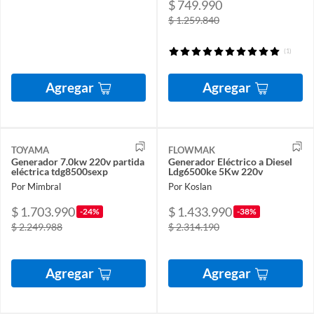
$ 749.990
$ 1.259.840
(1)
Agregar
Agregar
TOYAMA
FLOWMAK
Generador 7.0kw 220v partida
Generador Eléctrico a Diesel
eléctrica tdg8500sexp
Ldg6500ke 5Kw 220v
Por Mimbral
Por Koslan
$ 1.703.990
$ 1.433.990
-24%
-38%
$ 2.249.988
$ 2.314.190
Agregar
Agregar