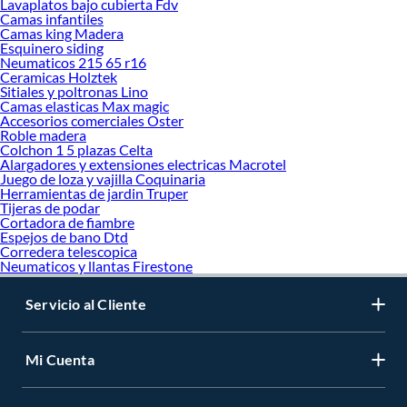
Lavaplatos bajo cubierta Fdv
Camas infantiles
Camas king Madera
Esquinero siding
Neumaticos 215 65 r16
Ceramicas Holztek
Sitiales y poltronas Lino
Camas elasticas Max magic
Accesorios comerciales Oster
Roble madera
Colchon 1 5 plazas Celta
Alargadores y extensiones electricas Macrotel
Juego de loza y vajilla Coquinaria
Herramientas de jardin Truper
Tijeras de podar
Cortadora de fiambre
Espejos de bano Dtd
Corredera telescopica
Neumaticos y llantas Firestone
Servicio al Cliente
Mi Cuenta