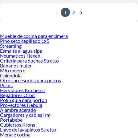
1
2
Mueble de cocina para encimera
Pino seco cepillado 1x5
Streaming
Esmalte al agua sipa
Neumaticos Nexen
Griferia para duchas Stretto
Bananos mujer
Micrometro
Calendula
Otros accesorios para perros
Picnic
Hervidores Kitchen it
Regadores Orbit
Polin guia para porton
Proyectores Nebula
Alambre acerado
Cargadores y cables Irm
Portabebe
Cubiertos Krons
Llave de lavaplatos Stretto
Menaje cocina