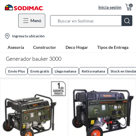
0
Inicia sesión
Menú
Search
Bar
location-
Ingresa tu ubicación
icon
Asesoría
Constructor
Deco Hogar
Tipos de Entrega
Generador bauker 3000
Envio Plus
Envío gratis
Llega mañana
Retira mañana
Stock en tienda