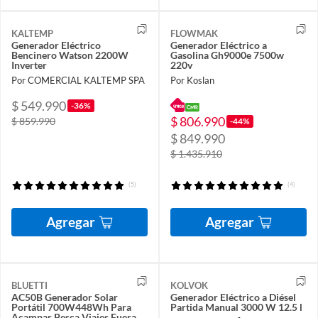
KALTEMP
FLOWMAK
Generador Eléctrico
Generador Eléctrico a
Bencinero Watson 2200W
Gasolina Gh9000e 7500w
Inverter
220v
Por COMERCIAL KALTEMP SPA
Por Koslan
$ 549.990
-36%
$ 806.990
$ 859.990
-44%
$ 849.990
$ 1.435.910
(5)
(4)
Agregar
Agregar
BLUETTI
KOLVOK
AC50B Generador Solar
Generador Eléctrico a Diésel
Portátil 700W448Wh Para
Partida Manual 3000 W 12.5 l
Acampar Pesca Viajes Fuera