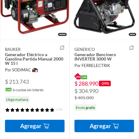
BAUKER
GENERICO
Generador Eléctrico a
Generador Bencinero
Gasolina Partida Manual 2000
INVERTER 3000 W
W 15 l
Por FERRELECTRIK
Por SODIMAC
$ 213.743
$ 288.990
-29%
6
cuotas sin interés
$ 304.990
$ 405.000
Llega mañana
Envío
gratis
(110)
Agregar
Agregar