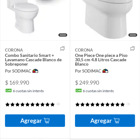
CORONA
CORONA
Combo Sanitario Smart +
One Piece One piece a Piso
Lavamano Cascade Blanco de
30,5 cm 4.8 Litros Cascade
Sobreponer
Blanco
Por SODIMAC
Por SODIMAC
$ 169.990
$ 249.990
6
cuotas sin interés
6
cuotas sin interés
(2)
(1)
Agregar
Agregar