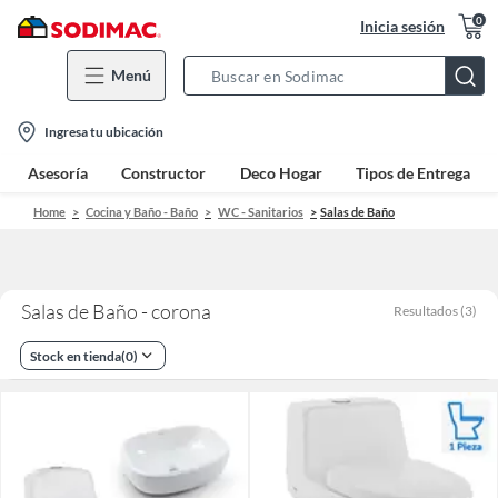
0
Inicia sesión
Menú
Search
Bar
location-
Ingresa tu ubicación
icon
Asesoría
Constructor
Deco Hogar
Tipos de Entrega
Home
Cocina y Baño - Baño
WC - Sanitarios
Salas de Baño
Salas de Baño - corona
Resultados
(
3
)
Stock en tienda
(
0
)