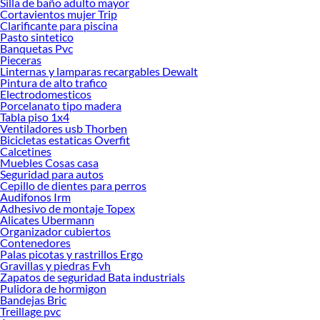
Silla de baño adulto mayor
Explora la variedad de productos de Salas de Baño en Sodimac
Cortavientos mujer Trip
Clarificante para piscina
Herramientas, materiales y accesorios de calidad para tus proyectos y
Pasto sintetico
renovación de espacios. ¡Visítanos y descubre todo lo que tenemos para
Banquetas Pvc
ofrecerte!
Pieceras
Linternas y lamparas recargables Dewalt
Encuentra una amplia variedad de productos de Salas de Baño en Sodimac.
Pintura de alto trafico
Encuentra todo lo necesario para tus proyectos de renovación y decoración.
Electrodomesticos
¡Visítanos y haz tus ideas realidad!
Porcelanato tipo madera
Tabla piso 1x4
Ventiladores usb Thorben
Bicicletas estaticas Overfit
Calcetines
Muebles Cosas casa
Seguridad para autos
Cepillo de dientes para perros
Audifonos Irm
Adhesivo de montaje Topex
Alicates Ubermann
Organizador cubiertos
Contenedores
Palas picotas y rastrillos Ergo
Gravillas y piedras Fvh
Zapatos de seguridad Bata industrials
Pulidora de hormigon
Bandejas Bric
Treillage pvc