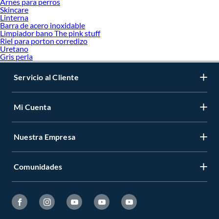
Arnes para perros
Skincare
Linterna
Barra de acero inoxidable
Limpiador bano The pink stuff
Riel para porton corredizo
Uretano
Gris perla
Servicio al Cliente
Mi Cuenta
Nuestra Empresa
Comunidades