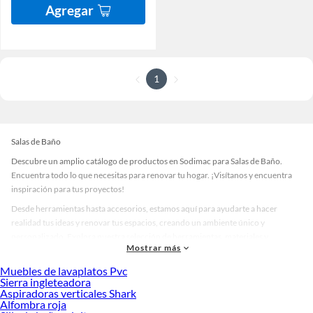
Agregar
1
Salas de Baño
Descubre un amplio catálogo de productos en Sodimac para Salas de Baño.
Encuentra todo lo que necesitas para renovar tu hogar. ¡Visítanos y encuentra
inspiración para tus proyectos!
Desde herramientas hasta accesorios, estamos aquí para ayudarte a hacer
realidad tus ideas y renovar tus espacios, creando un ambiente único y
personalizado. Explora nuestra selección de herramientas, materiales y
Mostrar más
accesorios de calidad que te ayudarán a crear un espacio más tú.
Muebles de lavaplatos Pvc
Desde remodelaciones hasta proyectos de decoración, estamos aquí para hacer
Sierra ingleteadora
tus ideas realidad. ¡Visítanos y encuentra todo lo que tenemos para ofrecerte en
Aspiradoras verticales Shark
Salas de Baño!
Alfombra roja