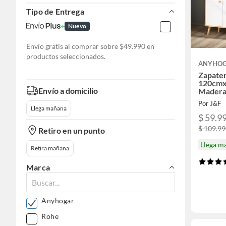
Tipo de Entrega
Nuevo
Envío gratis al comprar sobre $49.990 en
productos seleccionados.
ANYHO
Zapate
120cm
Envío a domicilio
Madera
Por J&F
Llega mañana
$ 59.9
$ 109.9
Retiro en un punto
Llega m
Retira mañana
Marca
Anyhogar
Rohe