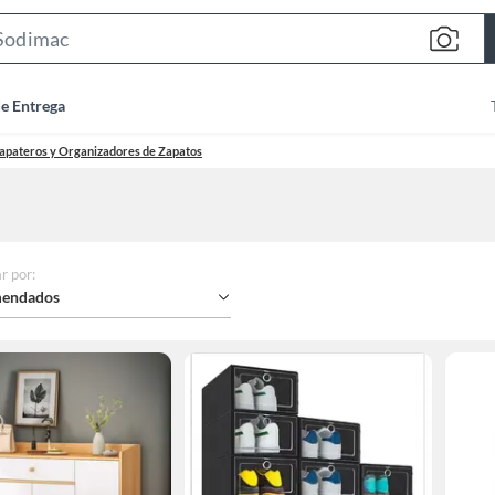
Search
Bar
de Entrega
apateros y Organizadores de Zapatos
r por
:
endados