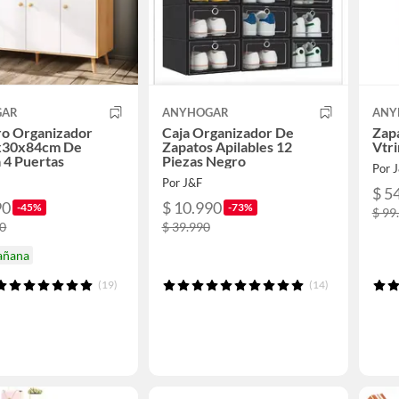
GAR
ANYHOGAR
ANY
ro Organizador
Caja Organizador De
Zap
x30x84cm De
Zapatos Apilables 12
Vtri
 4 Puertas
Piezas Negro
Por 
Por J&F
$ 5
90
$ 10.990
-45%
-73%
$ 99
90
$ 39.990
añana
(19)
(14)