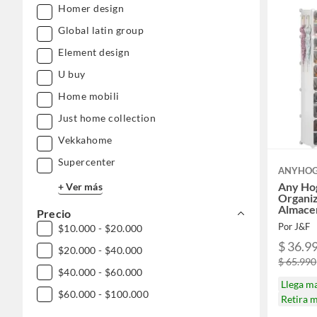
Homer design
Global latin group
Element design
U buy
Home mobili
Just home collection
Vekkahome
Supercenter
ANYHO
Any Hog
+ Ver más
Organi
Almace
Precio
Por J&F
$10.000 - $20.000
$ 36.9
$20.000 - $40.000
$ 65.990
$40.000 - $60.000
Llega m
$60.000 - $100.000
Retira 