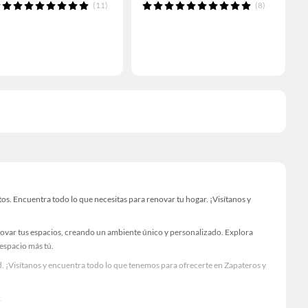
(11)
(8)
. Encuentra todo lo que necesitas para renovar tu hogar. ¡Visítanos y
novar tus espacios, creando un ambiente único y personalizado. Explora
 espacio más tú.
. ¡Visítanos y encuentra todo lo que tenemos para ofrecerte en Zapateros y
c