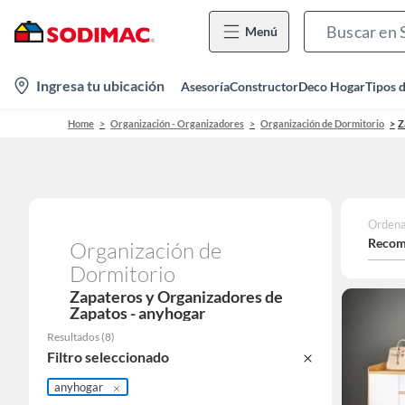
Menú
location-
Ingresa tu ubicación
Asesoría
Constructor
Deco Hogar
Tipos 
icon
Home
Organización - Organizadores
Organización de Dormitorio
Z
Ordena
Recom
Organización de
Dormitorio
Zapateros y Organizadores de
Zapatos - anyhogar
Resultados
(
8
)
Filtro seleccionado
anyhogar