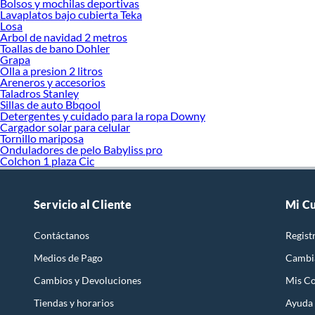
Bolsos y mochilas deportivas
Lavaplatos bajo cubierta Teka
Losa
Arbol de navidad 2 metros
Toallas de bano Dohler
Grapa
Olla a presion 2 litros
Areneros y accesorios
Taladros Stanley
Sillas de auto Bbqool
Detergentes y cuidado para la ropa Downy
Cargador solar para celular
Tornillo mariposa
Onduladores de pelo Babyliss pro
Colchon 1 plaza Cic
Servicio al Cliente
Mi C
Contáctanos
Regist
Medios de Pago
Cambi
Cambios y Devoluciones
Mis C
Tiendas y horarios
Ayuda