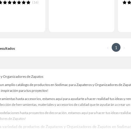
(16)
1
 Resultados
 y Organizadores de Zapatos
un amplio catálogo de productos en Sodimac para Zapateros y Organizadores de Zapatos
 inspiración para tus proyectos!
ramientas hasta accesorios, estamos aquí para ayudarte a hacer realidad tus ideas y re
lección de herramientas, materiales y accesorios de calidad que te ayudarán a crear un
odelaciones hasta proyectos de decoración, estamos aquí para hacer tus ideas realidad
ores de Zapatos!
la variedad de productos de Zapateros y Organizadores de Zapatos en Sodima