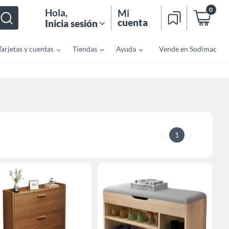
0
Hola
,
Mi
cuenta
Inicia sesión
Tarjetas y cuentas
Tiendas
Ayuda
Vende en Sodimac
1