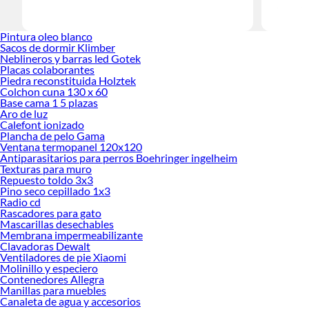
Herramient
Encuentra
Pintura oleo blanco
decoración
Sacos de dormir Klimber
Neblineros y barras led Gotek
Placas colaborantes
Piedra reconstituida Holztek
Colchon cuna 130 x 60
Base cama 1 5 plazas
Aro de luz
Calefont ionizado
Plancha de pelo Gama
Ventana termopanel 120x120
Antiparasitarios para perros Boehringer ingelheim
Texturas para muro
Repuesto toldo 3x3
Pino seco cepillado 1x3
Radio cd
Rascadores para gato
Mascarillas desechables
Membrana impermeabilizante
Clavadoras Dewalt
Ventiladores de pie Xiaomi
Molinillo y especiero
Contenedores Allegra
Manillas para muebles
Canaleta de agua y accesorios