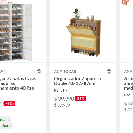
GAR
ANYHOGAR
ANY
ar Zapatos Cajas
Organizador Zapatero
Arm
zadoras
Doble 70x17x87cm
alm
namiento 40 Pzs
mad
Por J&F
Por 
$ 39.990
-55%
90
$ 4
-44%
$ 87.990
$ 80
añana
mañana