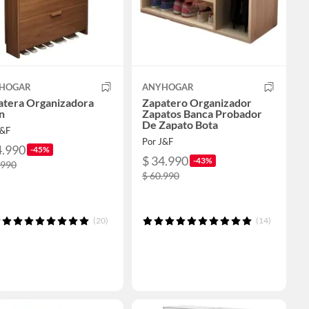
HOGAR
ANYHOGAR
atera Organizadora
Zapatero Organizador
n
Zapatos Banca Probador
De Zapato Bota
J&F
Por J&F
4.990
-45%
$ 34.990
-43%
.990
$ 60.990
(20)
(14)