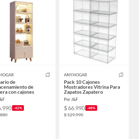
HOGAR
ANYHOGAR
ario de
Pack 10 Cajones
acenamiento de
Mostradores Vitrina Para
era con cajones
Zapatos Zapatero
J&F
Por J&F
6.990
$ 66.990
-42%
-48%
.880
$ 129.990