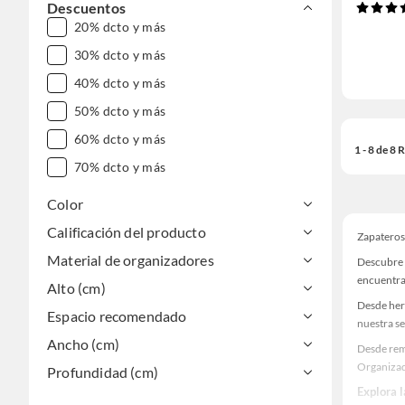
Descuentos
20% dcto y más
30% dcto y más
40% dcto y más
50% dcto y más
60% dcto y más
1 - 8 de 8
70% dcto y más
Color
Calificación del producto
Zapateros
Material de organizadores
Descubre 
encuentra
Alto (cm)
Desde her
Espacio recomendado
nuestra se
Ancho (cm)
Desde rem
Organizad
Profundidad (cm)
Explora 