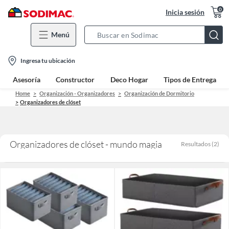
0
Inicia sesión
Menú
Search
Bar
location-
Ingresa tu ubicación
icon
Asesoría
Constructor
Deco Hogar
Tipos de Entrega
Home
Organización - Organizadores
Organización de Dormitorio
Organizadores de clóset
Organizadores de clóset - mundo magia
Resultados
(
2
)