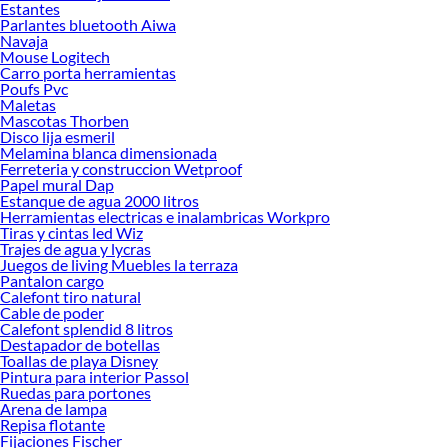
Estantes
Encuentra una amplia variedad de productos de Organizadores de clóset en
Parlantes bluetooth Aiwa
Sodimac. Encuentra todo lo necesario para tus proyectos de renovación y
Navaja
Mouse Logitech
decoración. ¡Visítanos y haz tus ideas realidad!
Carro porta herramientas
Poufs Pvc
Maletas
Mascotas Thorben
Disco lija esmeril
Melamina blanca dimensionada
Ferreteria y construccion Wetproof
Papel mural Dap
Estanque de agua 2000 litros
Herramientas electricas e inalambricas Workpro
Tiras y cintas led Wiz
Trajes de agua y lycras
Juegos de living Muebles la terraza
Pantalon cargo
Calefont tiro natural
Cable de poder
Calefont splendid 8 litros
Destapador de botellas
Toallas de playa Disney
Pintura para interior Passol
Ruedas para portones
Arena de lampa
Repisa flotante
Fijaciones Fischer