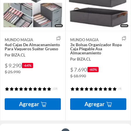
MUNDO MAGIA
MUNDO MAGIA
4ud Cajas De Almacenamiento
3x Bolsas Organizador Ropa
Para Vaqueros Suéter Grueso
Caja Plegable Asa
Almacenamiento
Por BIZA.CL
Por BIZA.CL
$ 9.290
-64%
$ 7.690
-60%
$ 25.990
$ 18.990
(19)
(9)
Agregar
Agregar