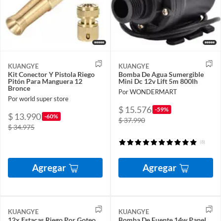
KUANGYE
KUANGYE
Kit Conector Y Pistola Riego
Bomba De Agua Sumergible
Pitón Para Manguera 12
Mini Dc 12v Lift 5m 800lh
Bronce
Por WONDERMART
Por world super store
$ 15.576
-59%
$ 13.990
-60%
$ 37.990
$ 34.975
(8)
Agregar
Agregar
KUANGYE
KUANGYE
12x Estacas Riego Por Goteo
Bomba De Fuente 14w Panel