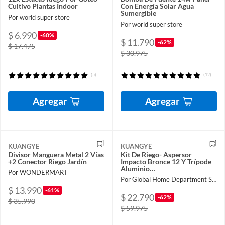
Cultivo Plantas Indoor
Con Energía Solar Agua
Sumergible
Por world super store
Por world super store
$ 6.990
-60%
$ 11.790
-62%
$ 17.475
$ 30.975
(5)
(12)
Agregar
Agregar
KUANGYE
KUANGYE
Divisor Manguera Metal 2 Vías
Kit De Riego- Aspersor
+2 Conector Riego Jardín
Impacto Bronce 12 Y Trípode
Aluminio…
Por WONDERMART
Por Global Home Department Store
$ 13.990
-61%
$ 22.790
-62%
$ 35.990
$ 59.975