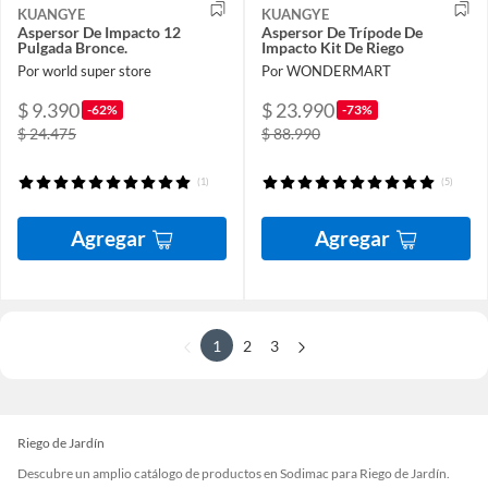
KUANGYE
KUANGYE
Aspersor De Impacto 12
Aspersor De Trípode De
Pulgada Bronce.
Impacto Kit De Riego
Por world super store
Por WONDERMART
$ 9.390
$ 23.990
-62%
-73%
$ 24.475
$ 88.990
(1)
(5)
Agregar
Agregar
1
2
3
Riego de Jardín
Descubre un amplio catálogo de productos en Sodimac para Riego de Jardín.