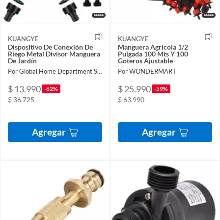
KUANGYE
KUANGYE
Dispositivo De Conexión De
Manguera Agrícola 1/2
Riego Metal Divisor Manguera
Pulgada 100 Mts Y 100
De Jardín
Goteros Ajustable
Por Global Home Department Store
Por WONDERMART
$ 13.990
$ 25.990
-62%
-59%
$ 36.725
$ 63.990
Agregar
Agregar