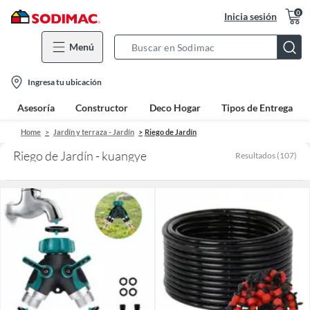
0
Inicia sesión
Menú
Search
Bar
location-
Ingresa tu ubicación
icon
Asesoría
Constructor
Deco Hogar
Tipos de Entrega
Home
Jardín y terraza - Jardín
Riego de Jardín
Riego de Jardín - kuangye
Resultados
(
107
)