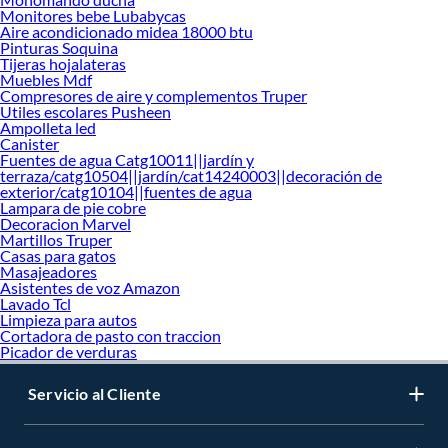
Monitores bebe Lubabycas
Aire acondicionado midea 18000 btu
Pinturas Soquina
Tijeras hojalateras
Muebles Mdf
Compresores de aire y complementos Truper
Utiles escolares Pusheen
Ampolleta led
Canister
Fuentes de agua Catg10011||jardín y
terraza/catg10504||jardín/cat14240003||decoración de
exterior/catg10104||fuentes de agua
Lampara de pie cobre
Decoracion Marvel
Martillos Truper
Casas para gatos
Masajeadores
Asistentes de voz Amazon
Lavado Tcl
Limpieza para autos
Cortadora de pasto con traccion
Picador de verduras
Servicio al Cliente