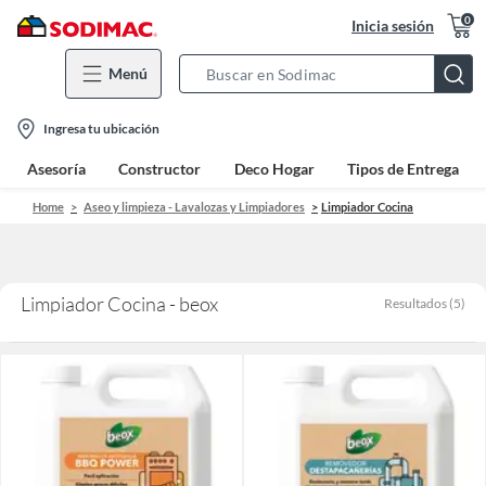
0
Inicia sesión
Menú
Search
Bar
location-
Ingresa tu ubicación
icon
Asesoría
Constructor
Deco Hogar
Tipos de Entrega
Home
Aseo y limpieza - Lavalozas y Limpiadores
Limpiador Cocina
Limpiador Cocina - beox
Resultados
(
5
)