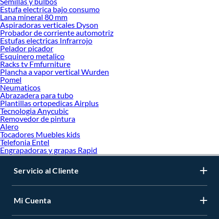
Semillas y bulbos
Estufa electrica bajo consumo
Lana mineral 80 mm
Aspiradoras verticales Dyson
Probador de corriente automotriz
Estufas electricas Infrarrojo
Pelador picador
Esquinero metalico
Racks tv Fmfurniture
Plancha a vapor vertical Wurden
Pomel
Neumaticos
Abrazadera para tubo
Plantillas ortopedicas Airplus
Tecnologia Anycubic
Removedor de pintura
Alero
Tocadores Muebles kids
Telefonia Entel
Engrapadoras y grapas Rapid
Servicio al Cliente
Mi Cuenta