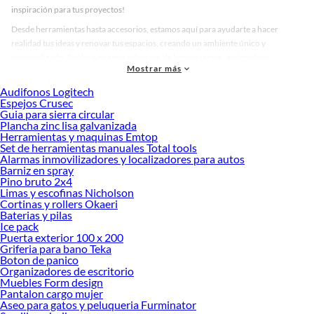
inspiración para tus proyectos!
Desde herramientas hasta accesorios, estamos aquí para ayudarte a hacer
realidad tus ideas y renovar tus espacios, creando un ambiente único y
personalizado. Explora nuestra selección de herramientas, materiales y
Mostrar más
accesorios de calidad que te ayudarán a crear un espacio más tú.
Audifonos Logitech
Desde remodelaciones hasta proyectos de decoración, estamos aquí para hacer
Espejos Crusec
tus ideas realidad. ¡Visítanos y encuentra todo lo que tenemos para ofrecerte en
Guia para sierra circular
Limpiador Cocina!
Plancha zinc lisa galvanizada
Herramientas y maquinas Emtop
Explora la variedad de productos de Limpiador Cocina en Sodimac
Set de herramientas manuales Total tools
Alarmas inmovilizadores y localizadores para autos
Herramientas, materiales y accesorios de calidad para tus proyectos y
Barniz en spray
renovación de espacios. ¡Visítanos y descubre todo lo que tenemos para
Pino bruto 2x4
ofrecerte!
Limas y escofinas Nicholson
Cortinas y rollers Okaeri
Encuentra una amplia variedad de productos de Limpiador Cocina en Sodimac.
Baterias y pilas
Encuentra todo lo necesario para tus proyectos de renovación y decoración.
Ice pack
¡Visítanos y haz tus ideas realidad!
Puerta exterior 100 x 200
Griferia para bano Teka
Boton de panico
Organizadores de escritorio
Muebles Form design
Pantalon cargo mujer
Aseo para gatos y peluqueria Furminator