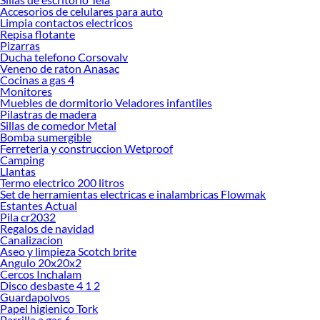
en Sodimac
Accesorios de celulares para auto
Limpia contactos electricos
Herramientas, materiales y accesorios de calidad para tus proyectos y
Repisa flotante
renovación de espacios. ¡Visítanos y descubre todo lo que tenemos para
Pizarras
ofrecerte!
Ducha telefono Corsovalv
Veneno de raton Anasac
Encuentra una amplia variedad de productos de Accesorios de exterior para
Cocinas a gas 4
autos en Sodimac. Encuentra todo lo necesario para tus proyectos de
Monitores
Muebles de dormitorio Veladores infantiles
renovación y decoración. ¡Visítanos y haz tus ideas realidad!
Pilastras de madera
Sillas de comedor Metal
Bomba sumergible
Ferreteria y construccion Wetproof
Camping
Llantas
Termo electrico 200 litros
Set de herramientas electricas e inalambricas Flowmak
Estantes Actual
Pila cr2032
Regalos de navidad
Canalizacion
Aseo y limpieza Scotch brite
Angulo 20x20x2
Cercos Inchalam
Disco desbaste 4 1 2
Guardapolvos
Papel higienico Tork
Parrilla a gas 6