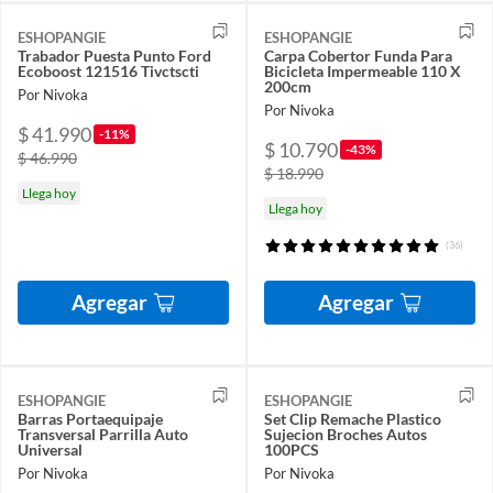
ESHOPANGIE
ESHOPANGIE
Trabador Puesta Punto Ford
Carpa Cobertor Funda Para
Ecoboost 121516 Tivctscti
Bicicleta Impermeable 110 X
200cm
Por Nivoka
Por Nivoka
$ 41.990
-11%
$ 10.790
-43%
$ 46.990
$ 18.990
Llega hoy
Llega hoy
(36)
Agregar
Agregar
ESHOPANGIE
ESHOPANGIE
Barras Portaequipaje
Set Clip Remache Plastico
Transversal Parrilla Auto
Sujecion Broches Autos
Universal
100PCS
Por Nivoka
Por Nivoka