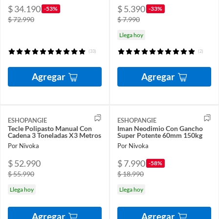
$ 34.190
$ 5.390
-53%
-33%
$ 72.990
$ 7.990
Llega hoy
(33)
(2)
Agregar
Agregar
ESHOPANGIE
ESHOPANGIE
Tecle Polipasto Manual Con
Iman Neodimio Con Gancho
Cadena 3 Toneladas X3 Metros
Super Potente 60mm 150kg
Por Nivoka
Por Nivoka
$ 52.990
$ 7.990
-58%
$ 55.990
$ 18.990
Llega hoy
Llega hoy
Agregar
Agregar