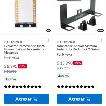
ESHOPANGIE
ESHOPANGIE
Extractor Removedor Junta
Adaptador Anclaje Sistema
Homocinetica Herramienta
Isofix Silla De Auto + 2 Guías
Mecanico
Por Nivoka
Por Nivoka
$ 15.990
-20%
$ 8.990
-18%
$ 19.990
$ 10.990
Llega hoy
Llega hoy
(7)
(6)
Agregar
Agregar