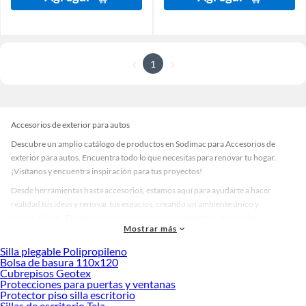
1
Accesorios de exterior para autos
Descubre un amplio catálogo de productos en Sodimac para Accesorios de
exterior para autos. Encuentra todo lo que necesitas para renovar tu hogar.
¡Visítanos y encuentra inspiración para tus proyectos!
Desde herramientas hasta accesorios, estamos aquí para ayudarte a hacer
realidad tus ideas y renovar tus espacios, creando un ambiente único y
personalizado. Explora nuestra selección de herramientas, materiales y
Mostrar más
accesorios de calidad que te ayudarán a crear un espacio más tú.
Silla plegable Polipropileno
Desde remodelaciones hasta proyectos de decoración, estamos aquí para hacer
Bolsa de basura 110x120
tus ideas realidad. ¡Visítanos y encuentra todo lo que tenemos para ofrecerte en
Cubrepisos Geotex
Accesorios de exterior para autos!
Protecciones para puertas y ventanas
Protector piso silla escritorio
Explora la variedad de productos de Accesorios de exterior para autos
Sillas de escritorio Tela