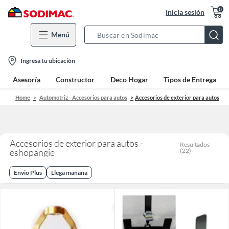
0
Inicia sesión
Menú
Search
Bar
location-
Ingresa tu ubicación
icon
Asesoría
Constructor
Deco Hogar
Tipos de Entrega
Home
Automotriz - Accesorios para autos
Accesorios de exterior para autos
Accesorios de exterior para autos -
Resultados
eshopangie
(
22
)
Envio Plus
Llega mañana