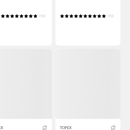
(50)
(50)
EX
TOPEX