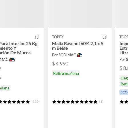
TOPEX
TOP
Para Interior 25 Kg
Malla Raschel 60% 2,1 x 5
Imp
miento Y
m Beige
Estr
ación De Muros
Litr
Por SODIMAC
Cem
IMAC
Por
$ 4.990
0
$ 8
Retira mañana
0
Lle
Ret
añana
ECO
(120)
(1)