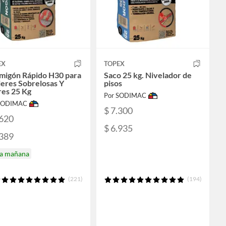
EX
TOPEX
migón Rápido H30 para
Saco 25 kg. Nivelador de
eres Sobrelosas Y
pisos
res 25 Kg
Por SODIMAC
 SODIMAC
$ 7.300
.620
$ 6.935
.389
ga mañana
(221)
(194)