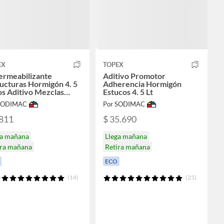
EX
TOPEX
ermeabilizante
Aditivo Promotor
ucturas Hormigón 4. 5
Adherencia Hormigón
os Aditivo Mezclas
Estucos 4. 5 Lt
enticias
 SODIMAC
Por SODIMAC
.811
$ 35.690
ga mañana
Llega mañana
ira mañana
Retira mañana
ECO
(14)
(25)