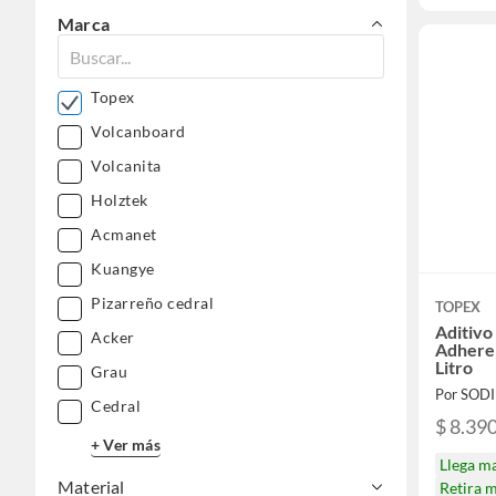
Marca
Topex
Volcanboard
Volcanita
Holztek
Acmanet
Kuangye
Pizarreño cedral
TOPEX
Aditiv
Acker
Adhere
Litro
Grau
Por SOD
Cedral
$ 8.39
+ Ver más
Llega m
Material
Retira 