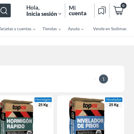
0
Hola
,
Mi
cuenta
Inicia sesión
Tarjetas y cuentas
Tiendas
Ayuda
Vende en Sodimac
1