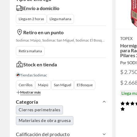
Envío a domicilio
Llega en 2 horas
Llega mañana
Retiro en un punto
TOPEX
Sodimac Maipú, Sodimac San Miguel, Sodimac El Bosque, Sodimac San Bernardo, Constructor Cantagallo, Sodimac Talagante
Hormig
para Ra
Retira mañana
Pilares
Por SOD
Stock en tienda
$ 2.75
Tiendas Sodimac
$ 2.66
Cerrillos
Maipú
San Miguel
El Bosque
Mostrar más
Llega m
Categoría
Cierres perimetrales
Materiales de obra gruesa
Calificación del producto