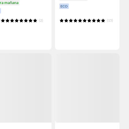
ira mañana
ECO
(2)
(15)