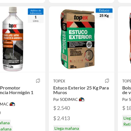
TOPEX
TOP
o Promotor
Estuco Exterior 25 Kg Para
Bols
ncia Hormigón 1
Muros
de v
Por SODIMAC
Por
IMAC
$ 2.540
$ 1
0
$ 2.413
Lle
añana
Ret
Llega mañana
mañana