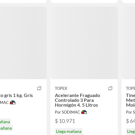
TOPEX
TOP
 gris 1 kg. Gris
Acelerante Fraguado
Tin
Controlado 3 Para
Metá
IMAC
Hormigón 4. 5 Litros
Mol
Por SODIMAC
Por
$ 10.971
$ 6
añana
mañana
Llega mañana
Lle