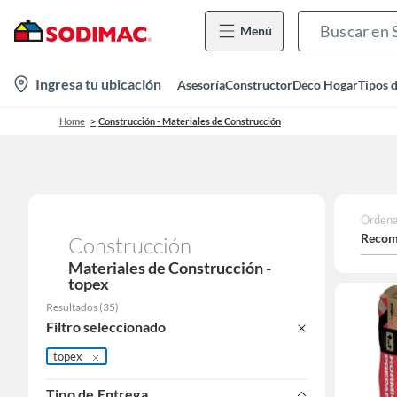
Menú
location-
Ingresa tu ubicación
Asesoría
Constructor
Deco Hogar
Tipos 
icon
Home
Construcción - Materiales de Construcción
Ordena
Recom
Construcción
Materiales de Construcción -
topex
Resultados
(
35
)
Filtro seleccionado
topex
Tipo de Entrega