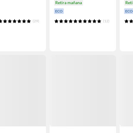
Retira mañana
Ret
ECO
ECO
(29)
(12)