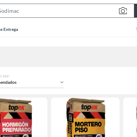
Search
Bar
de Entrega
r por
:
endados