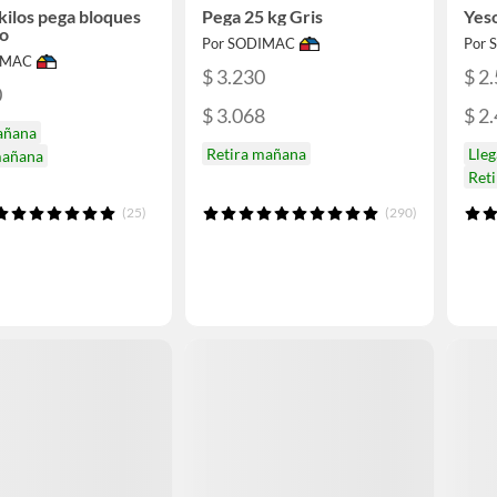
 kilos pega bloques
Pega 25 kg Gris
Yeso
io
Por SODIMAC
Por
IMAC
$ 3.230
$ 2
0
$ 3.068
$ 2
añana
Retira mañana
Lle
mañana
Ret
(25)
(290)