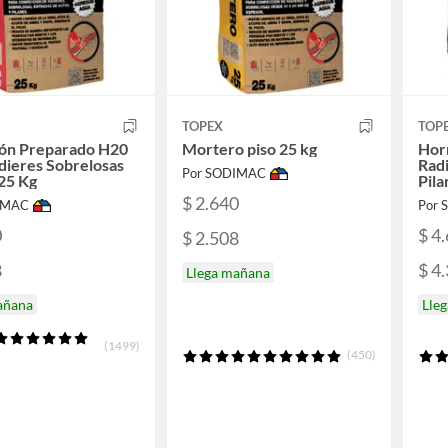
TOPEX
TOP
ón Preparado H20
Mortero piso 25 kg
Hor
dieres Sobrelosas
Radi
Por SODIMAC
 25 Kg
Pila
$ 2.640
IMAC
Por
0
$ 4
$ 2.508
8
$ 4
Llega mañana
añana
Lle
(1499)
(450)