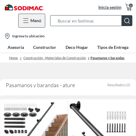
0
Inicia sesión
Menú
Search
Bar
location-
Ingresa tu ubicación
icon
Asesoría
Constructor
Deco Hogar
Tipos de Entrega
Home
Construcción - Materiales de Construcción
Pasamanos y barandas
Pasamanos y barandas - ature
Resultados
(
2
)