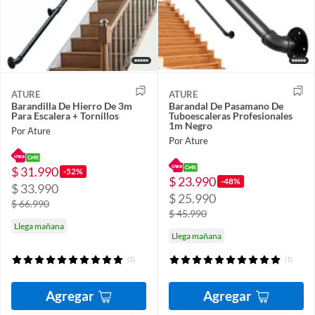
ATURE
ATURE
Barandilla De Hierro De 3m
Barandal De Pasamano De
Para Escalera + Tornillos
Tuboescaleras Profesionales
1m Negro
Por Ature
Por Ature
$ 31.990
-52%
$ 23.990
-48%
$ 33.990
$ 25.990
$ 66.990
$ 45.990
Llega mañana
Llega mañana
(1)
(1)
Agregar
Agregar