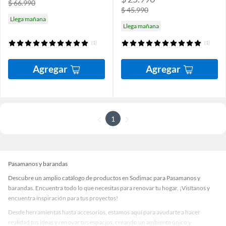
$ 66.990
$ 45.990
Llega mañana
Llega mañana
(1)
(1)
Agregar
Agregar
1
Pasamanos y barandas
Descubre un amplio catálogo de productos en Sodimac para Pasamanos y
barandas. Encuentra todo lo que necesitas para renovar tu hogar. ¡Visítanos y
encuentra inspiración para tus proyectos!
Desde herramientas hasta accesorios, estamos aquí para ayudarte a hacer
realidad tus ideas y renovar tus espacios, creando un ambiente único y