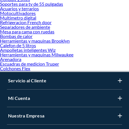
Soportes para tv de 55 pulgadas
Acuarios y terrarios
Motocultivadores
Multimetro digital
Refrigeracion French door
Separadores de ambiente
Mesa para cama con ruedas
Bombas de calor
Herramientas y maquinas Brooklyn
Calefon de 5 litros
Ampolletas inteligentes Wiz
Herramientas y maquinas Milwaukee
Arenadora
Escuadras de medicion Truper
Colchones Flex
Servicio al Cliente
Mi Cuenta
Nuestra Empresa