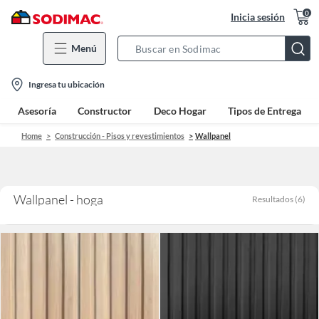
0
Inicia sesión
Menú
Search
Bar
location-
Ingresa tu ubicación
icon
Asesoría
Constructor
Deco Hogar
Tipos de Entrega
Home
Construcción - Pisos y revestimientos
Wallpanel
Wallpanel - hoga
Resultados
(
6
)