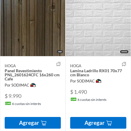
HOGA
HOGA
Panel Revestimiento
Lamina Ladrillo RX01 70x77
PNL_2601624CFC 16x260 cm
cm Blanco
Cafe
Por SODIMAC
Por SODIMAC
$ 1.490
$ 9.990
6
cuotas sin interés
6
cuotas sin interés
Agregar
Agregar