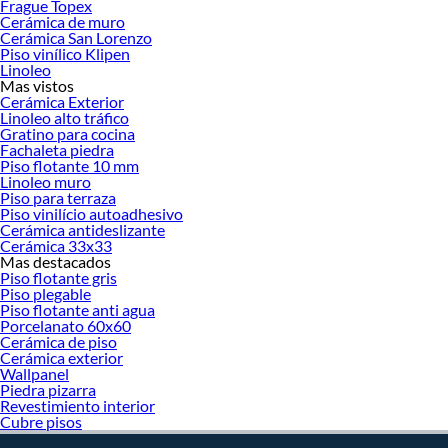
Frague Topex
Cerámica de muro
Cerámica San Lorenzo
Piso vinílico Klipen
Linoleo
Mas vistos
Cerámica Exterior
Linoleo alto tráfico
Gratino para cocina
Fachaleta piedra
Piso flotante 10 mm
Linoleo muro
Piso para terraza
Piso vinilício autoadhesivo
Cerámica antideslizante
Cerámica 33x33
Mas destacados
Piso flotante gris
Piso plegable
Piso flotante anti agua
Porcelanato 60x60
Cerámica de piso
Cerámica exterior
Wallpanel
Piedra pizarra
Revestimiento interior
Cubre pisos