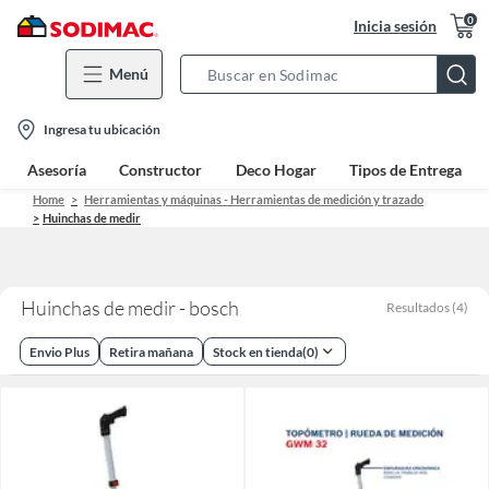
0
Inicia sesión
Menú
Search
Bar
location-
Ingresa tu ubicación
icon
Asesoría
Constructor
Deco Hogar
Tipos de Entrega
Home
Herramientas y máquinas - Herramientas de medición y trazado
Huinchas de medir
Huinchas de medir - bosch
Resultados
(
4
)
Envio Plus
Retira mañana
Stock en tienda
(
0
)