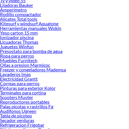
Tv y video 55
renovación de espacios. ¡Visítanos y descubre todo lo que tenemos para
Lijadoras Bauker
ofrecerte!
Amperimetro
Rodillo compactador
Encuentra una amplia variedad de productos de Huinchas de medir en Sodimac.
Alicates Total tools
Encuentra todo lo necesario para tus proyectos de renovación y decoración.
Kitesurf y windsurf Aquatone
¡Visítanos y haz tus ideas realidad!
Herramientas manuales Wokin
Yeso carton 15 mm
Ionizador piscina
Licuadoras Thomas
Juguetes Winfun
Presostato para bomba de agua
Ropa para perros
Muebles Furnitech
Ollas a presion Marmicoc
Freezer y congeladores Mademsa
Lavaderos Imas
Electricidad Grantt
Correas para perros
Pinturas para exterior Kolor
Terminales para cortina
Scooters Muvter
Reproductores portables
Palas picotas y rastrillos Fg
Audifonos Ugreen
Tabla de picoteo
Secador verduras
Refrigeracion Frigobar