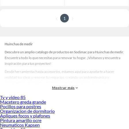
1
Huinchas de medir
Descubre un amplio catálogo de productos en Sodimac para Huinchas de medir.
Encuentra todo lo que necesitas para renovar tu hogar. ¡Visítanos y encuentra
inspiración para tus proyectos!
Desde herramientas hasta accesorios, estamos aquí para ayudarte a hacer
realidad tus ideas y renovar tus espacios, creando un ambiente único y
personalizado. Explora nuestra selección de herramientas, materiales y
Mostrar más
accesorios de calidad que te ayudarán a crear un espacio más tú.
Tv y video 85
Desde remodelaciones hasta proyectos de decoración, estamos aquí para hacer
Macetero greda grande
tus ideas realidad. ¡Visítanos y encuentra todo lo que tenemos para ofrecerte en
Pocillos para postres
Huinchas de medir!
Organizacion de dormitorio
Apliques focos y plafones
Explora la variedad de productos de Huinchas de medir en Sodimac
Pintura amarillo ocre
Neumaticos Kapsen
Herramientas, materiales y accesorios de calidad para tus proyectos y