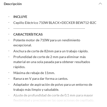
de la compra.
Descripción
Debe estar en perfecto estado, con todas sus etiquetas, sellos intactos y
sin uso, tal como te lo entregamos. Ten en cuenta que lo debes haber
INCLUYE
comprado por internet y que hay ciertas categorías que no tienen este
derecho:
Cepillo Eléctrico 710W BLACK+DECKER BEW712-B2C
------------------------------------------------------------
Productos que, por su naturaleza, no puedan ser devueltos,
CARACTERÍSTICAS
puedan deteriorarse o caducar con rapidez.
Potente motor de 710W para un rendimiento
Confeccionados a la medida.
excepcional.
De uso personal.
Anchura de corte de 82mm para un trabajo rápido.
En sodimac.cl te damos
30 días desde que recibes el producto
. Debe
Profundidad de corte de 2 mm para eliminar más
estar en perfecto estado, con todas sus etiquetas y sin uso, tal como te lo
material en una sola pasada para obtener resultados
entregamos.
rápidos.
Productos digitales que se entregan a través de una descarga
Máxima de rebaje de 11mm.
electrónica, por ejemplo, cupones de experiencia o programas
Ranura en V para dar forma a cantos.
para el computador.
Adaptador de aspiración de polvo para un entorno de
Productos a pedido o confeccionados a medida.
trabajo más limpio y saludable.
Productos que han sido informados como imperfectos, usados,
Ajuste de profundidad de corte de 0,1 mm para mayor
reparados, abiertos, de segunda selección, remanufacturados o
flexibilidad y precisión en las operaciones de cepillado.
con alguna deficiencia, que sean comprados en esa condición a
Ideal para alisar, nivelar, rebajar y biselar madera.