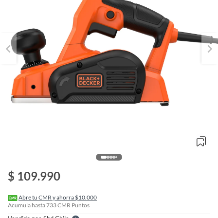
o
f
n
$ 109.990
I
r
e
l
Abre tu CMR y ahorra $10.000
l
Acumula hasta
733
CMR Puntos
e