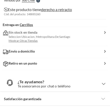
Vendido por
Sbd Chile
S
Este producto tiene
derecho a retracto
Cód. del producto: 148885260
Entrega en
Cerrillos
Sin stock en tienda
Seleccion Ubicacion, Metropolitana De Santiago
Mostrar Otras Tiendas
Envío a domicilio
Retiro en un punto
¿Te ayudamos?
¿
T
Te asesoramos por chat o teléfono
e
a
y
u
d
Satisfacción garantizada
a
m
o
s
Por ley, tienes hasta
10 días para devolver un producto
si te arrepientes
?