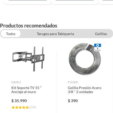
Productos recomendados
Todos
Tarugos para Tabiqueria
Golillas
Pernos Parker
Soporte TV
Roscalatas
Tacos y Pernos de Anclaje
DAIRU
FIXSER
Kit Soporte TV 55 "
Golilla Presión Acero
Anclaje al muro
3/8 " 2 unidades
$
35.990
$
390
(
230
)