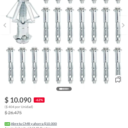
$ 10.090
-62%
o
($ 404 por Unidad)
f
$ 26.475
n
I
r
Abre tu CMR y ahorra $10.000