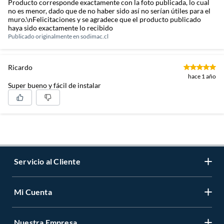
Producto corresponde exactamente con la foto publicada, lo cual
no es menor, dado que de no haber sido así no serían útiles para el
muro.\nFelicitaciones y se agradece que el producto publicado
haya sido exactamente lo recibido
Publicado originalmente en
sodimac.cl
Ricardo
hace 1 año
Super bueno y fácil de instalar
Servicio al Cliente
Mi Cuenta
Contáctanos
Medios de Pago
Nuestra Empresa
Registrate