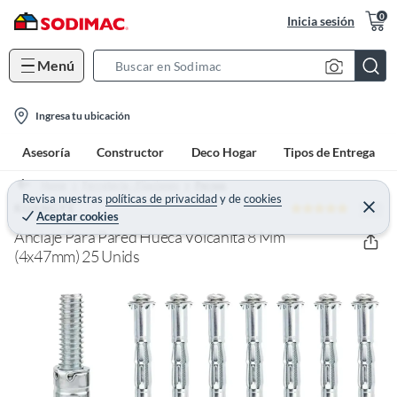
0
Inicia sesión
Menú
S
e
l
a
Ingresa tu ubicación
o
r
Asesoría
Constructor
Deco Hogar
Tipos de Entrega
c
c
a
h
Home
Ferretería - Fijaciones
Pernos
t
Revisa nuestras
políticas de privacidad
y
de
cookies
B
5 (2)
C
KUANGYE
Aceptar cookies
e
i
a
r
Anclaje Para Pared Hueca Volcanita 8 Mm
o
r
r
a
(4x47mm) 25 Unids
n
r
-
i
c
o
n