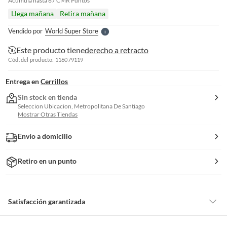
e
Acumula hasta
67
CMR Puntos
l
Llega mañana
Retira mañana
l
e
Vendido por
World Super Store
S
Este producto tiene
derecho a retracto
Cód. del producto: 116079119
Entrega en
Cerrillos
Sin stock en tienda
Seleccion Ubicacion, Metropolitana De Santiago
Mostrar Otras Tiendas
Envío a domicilio
Retiro en un punto
Satisfacción garantizada
Por ley, tienes hasta
10 días para devolver un producto
si te arrepientes