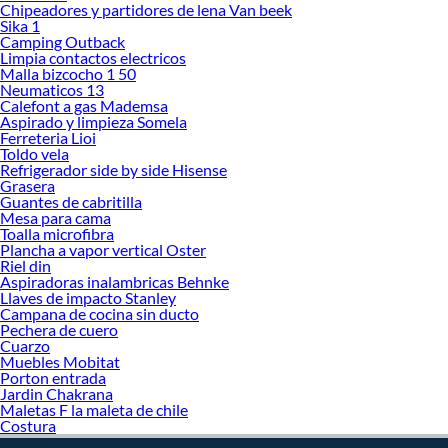
Sodimac. Encuentra todo lo necesario para tus proyectos de renovación y
Chipeadores y partidores de lena Van beek
Sika 1
decoración. ¡Visítanos y haz tus ideas realidad!
Camping Outback
Limpia contactos electricos
Malla bizcocho 1 50
Neumaticos 13
Calefont a gas Mademsa
Aspirado y limpieza Somela
Ferreteria Lioi
Toldo vela
Refrigerador side by side Hisense
Grasera
Guantes de cabritilla
Mesa para cama
Toalla microfibra
Plancha a vapor vertical Oster
Riel din
Aspiradoras inalambricas Behnke
Llaves de impacto Stanley
Campana de cocina sin ducto
Pechera de cuero
Cuarzo
Muebles Mobitat
Porton entrada
Jardin Chakrana
Maletas F la maleta de chile
Costura