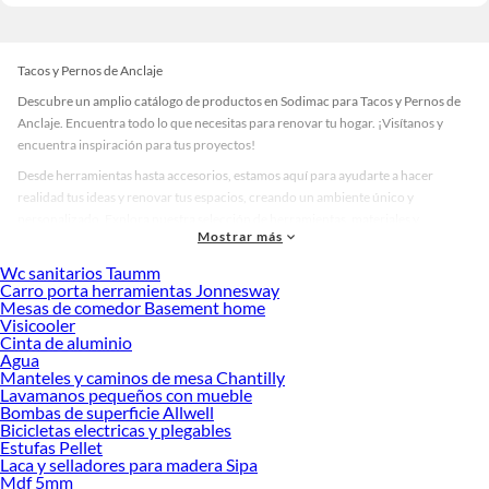
Tacos y Pernos de Anclaje
Descubre un amplio catálogo de productos en Sodimac para Tacos y Pernos de
Anclaje. Encuentra todo lo que necesitas para renovar tu hogar. ¡Visítanos y
encuentra inspiración para tus proyectos!
Desde herramientas hasta accesorios, estamos aquí para ayudarte a hacer
realidad tus ideas y renovar tus espacios, creando un ambiente único y
personalizado. Explora nuestra selección de herramientas, materiales y
Mostrar más
accesorios de calidad que te ayudarán a crear un espacio más tú.
Wc sanitarios Taumm
Desde remodelaciones hasta proyectos de decoración, estamos aquí para hacer
Carro porta herramientas Jonnesway
tus ideas realidad. ¡Visítanos y encuentra todo lo que tenemos para ofrecerte en
Mesas de comedor Basement home
Tacos y Pernos de Anclaje!
Visicooler
Cinta de aluminio
Explora la variedad de productos de Tacos y Pernos de Anclaje en
Agua
Sodimac
Manteles y caminos de mesa Chantilly
Lavamanos pequeños con mueble
Herramientas, materiales y accesorios de calidad para tus proyectos y
Bombas de superficie Allwell
renovación de espacios. ¡Visítanos y descubre todo lo que tenemos para
Bicicletas electricas y plegables
ofrecerte!
Estufas Pellet
Laca y selladores para madera Sipa
Encuentra una amplia variedad de productos de Tacos y Pernos de Anclaje en
Mdf 5mm