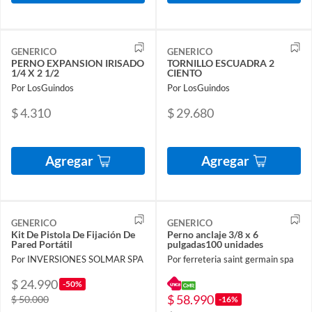
GENERICO
GENERICO
PERNO EXPANSION IRISADO
TORNILLO ESCUADRA 2
1/4 X 2 1/2
CIENTO
Por LosGuindos
Por LosGuindos
$ 4.310
$ 29.680
Agregar
Agregar
GENERICO
GENERICO
Kit De Pistola De Fijación De
Perno anclaje 3/8 x 6
Pared Portátil
pulgadas100 unidades
Por INVERSIONES SOLMAR SPA
Por ferreteria saint germain spa
$ 24.990
-50%
$ 58.990
$ 50.000
-16%