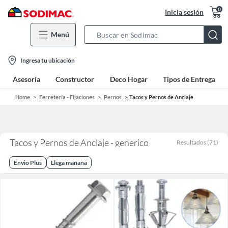
0
Inicia sesión
Menú
Search
Bar
location-
Ingresa tu ubicación
icon
Asesoría
Constructor
Deco Hogar
Tipos de Entrega
Home
Ferretería - Fijaciones
Pernos
Tacos y Pernos de Anclaje
Tacos y Pernos de Anclaje - generico
Resultados
(
71
)
Envio Plus
Llega mañana