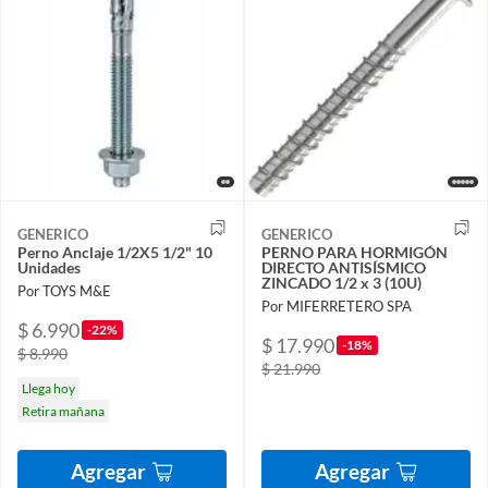
GENERICO
GENERICO
Perno Anclaje 1/2X5 1/2" 10
PERNO PARA HORMIGÓN
Unidades
DIRECTO ANTISÍSMICO
ZINCADO 1/2 x 3 (10U)
Por TOYS M&E
Por MIFERRETERO SPA
$ 6.990
-22%
$ 17.990
-18%
$ 8.990
$ 21.990
Llega hoy
Retira mañana
Agregar
Agregar