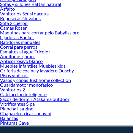
Sofas y sillones Rattán natural
decoración. ¡Visítanos y haz tus ideas realidad!
Asfalto
Vanitorios Sensi dacqua
Reposeras Novahus
Sofa 2 cuerpo
Camas Rosen
Maquinas para cortar pelo Babyliss pro
Lijadoras Bauker
Batidoras manuales
Corral para perros
Esmaltes al agua Tricolor
Audifonos gamer
Anticorrosivo blanco
Muebles infantiles Muebles kids
Griferia de cocina y lavadero Duschy
Pisos vinilicos
Vasos y copas Just home collection
Guardamotor monofasico
Vanitorios 2
Calefaccion inteligente
Sacos de dormir Atakama outdoor
Vitrificantes Sipa
Plancha lisa zinc
Chapa electrica scanavini
Balanzas
Pinturas Cave