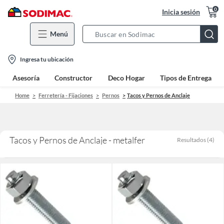
0
Inicia sesión
Menú
Search
Bar
location-
Ingresa tu ubicación
icon
Asesoría
Constructor
Deco Hogar
Tipos de Entrega
Home
Ferretería - Fijaciones
Pernos
Tacos y Pernos de Anclaje
Tacos y Pernos de Anclaje - metalfer
Resultados
(
4
)