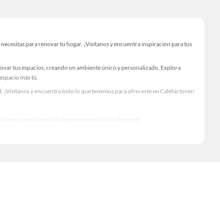
ecesitas para renovar tu hogar. ¡Visítanos y encuentra inspiración para tus
novar tus espacios, creando un ambiente único y personalizado. Explora
 espacio más tú.
. ¡Visítanos y encuentra todo lo que tenemos para ofrecerte en Calefactores!
Visítanos y descubre todo lo que tenemos para ofrecerte!
ario para tus proyectos de renovación y decoración. ¡Visítanos y haz tus