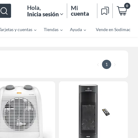
0
Hola
,
Mi
cuenta
Inicia sesión
Tarjetas y cuentas
Tiendas
Ayuda
Vende en Sodimac
1