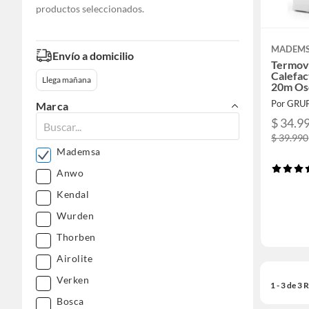
productos seleccionados.
MADEM
Envío a domicilio
Termov
Calefac
Llega mañana
20m Os
Por GRU
Marca
$ 34.9
$ 39.990
Mademsa
Anwo
Kendal
Wurden
Thorben
Airolite
Verken
1 - 3 de 3
Bosca