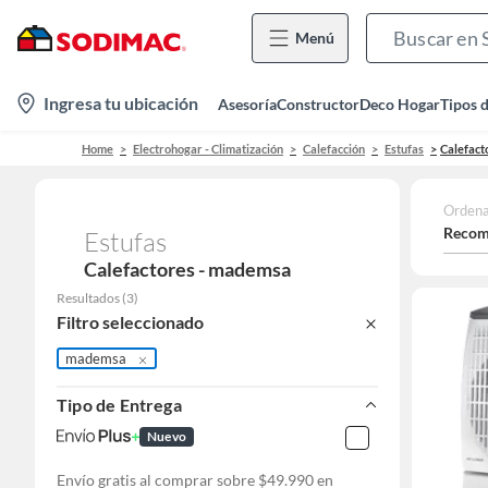
Menú
location-
Ingresa tu ubicación
Asesoría
Constructor
Deco Hogar
Tipos 
icon
Home
Electrohogar - Climatización
Calefacción
Estufas
Calefact
Ordena
Recom
Estufas
Calefactores - mademsa
Resultados
(
3
)
Filtro seleccionado
mademsa
Tipo de Entrega
Nuevo
Envío gratis al comprar sobre $49.990 en