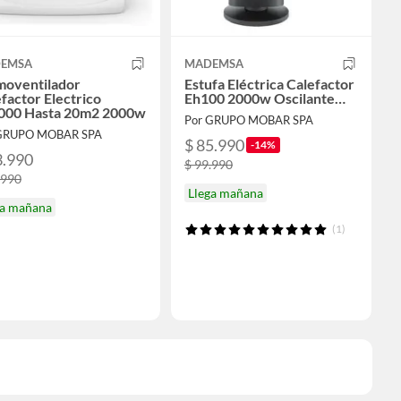
EMSA
MADEMSA
moventilador
Estufa Eléctrica Calefactor
factor Electrico
Eh100 2000w Oscilante…
000 Hasta 20m2 2000w
Por GRUPO MOBAR SPA
GRUPO MOBAR SPA
$ 85.990
-14%
3.990
$ 99.990
.990
Llega mañana
ga mañana
(1)