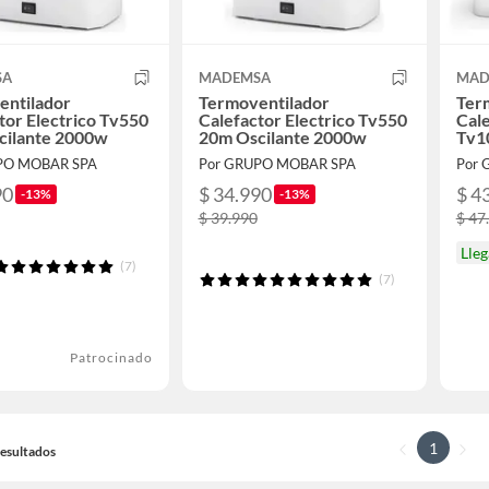
SA
MADEMSA
MAD
entilador
Termoventilador
Ter
tor Electrico Tv550
Calefactor Electrico Tv550
Cale
cilante 2000w
20m Oscilante 2000w
Tv1
PO MOBAR SPA
Por GRUPO MOBAR SPA
Por 
90
$ 34.990
$ 4
-13%
-13%
$ 39.990
$ 47
Lle
(7)
(7)
Patrocinado
1
 Resultados