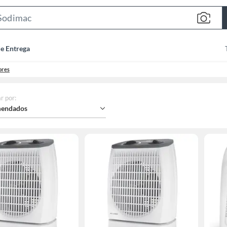
Search
Bar
de Entrega
ores
r por
:
endados