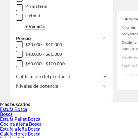
Primaterm
Heimat
Calefacto
+ Ver más
Descubre 
proyectos
Precio
Desde her
$20.000 - $40.000
nuestra se
$40.000 - $60.000
Desde rem
$60.000 - $100.000
Explora 
Herramient
Calificación del producto
Encuentra
Niveles de potencia
ideas real
Mas buscados
Estufa Bosca
Bosca
Estufa Pellet Bosca
Cocina a leña Bosca
Estufa a leña Bosca
Calefactores Bosca