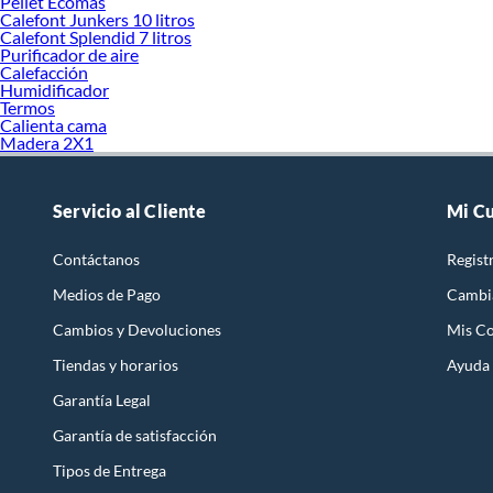
Pellet Ecomas
Calefont Junkers 10 litros
Calefont Splendid 7 litros
Purificador de aire
Calefacción
Humidificador
Termos
Calienta cama
Madera 2X1
Servicio al Cliente
Mi C
Contáctanos
Regist
Medios de Pago
Cambi
Cambios y Devoluciones
Mis C
Tiendas y horarios
Ayuda
Garantía Legal
Garantía de satisfacción
Tipos de Entrega