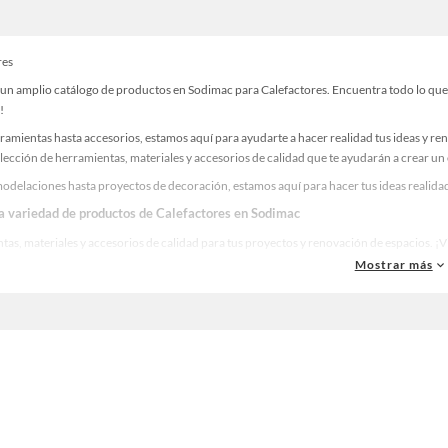
res
un amplio catálogo de productos en Sodimac para Calefactores. Encuentra todo lo que n
!
ramientas hasta accesorios, estamos aquí para ayudarte a hacer realidad tus ideas y re
lección de herramientas, materiales y accesorios de calidad que te ayudarán a crear un
odelaciones hasta proyectos de decoración, estamos aquí para hacer tus ideas realidad
la variedad de productos de Calefactores en Sodimac
as, materiales y accesorios de calidad para tus proyectos y renovación de espacios. ¡
Mostrar más
 una amplia variedad de productos de Calefactores en Sodimac. Encuentra todo lo neces
idad!