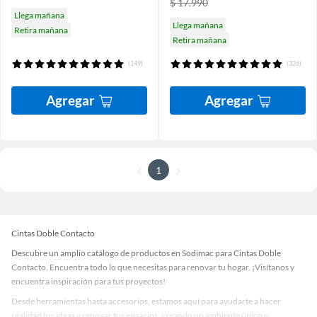
$ 17.990
Llega mañana
Llega mañana
Retira mañana
Retira mañana
(149)
(326)
Agregar
Agregar
1
Cintas Doble Contacto
Descubre un amplio catálogo de productos en Sodimac para Cintas Doble
Contacto. Encuentra todo lo que necesitas para renovar tu hogar. ¡Visítanos y
encuentra inspiración para tus proyectos!
Desde herramientas hasta accesorios, estamos aquí para ayudarte a hacer
realidad tus ideas y renovar tus espacios, creando un ambiente único y