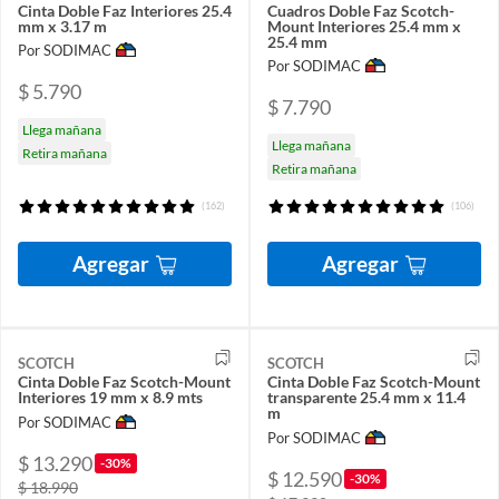
Cinta Doble Faz Interiores 25.4
Cuadros Doble Faz Scotch-
mm x 3.17 m
Mount Interiores 25.4 mm x
25.4 mm
Por SODIMAC
Por SODIMAC
$ 5.790
$ 7.790
Llega mañana
Llega mañana
Retira mañana
Retira mañana
(162)
(106)
Agregar
Agregar
SCOTCH
SCOTCH
Cinta Doble Faz Scotch-Mount
Cinta Doble Faz Scotch-Mount
Interiores 19 mm x 8.9 mts
transparente 25.4 mm x 11.4
m
Por SODIMAC
Por SODIMAC
$ 13.290
-30%
$ 12.590
-30%
$ 18.990