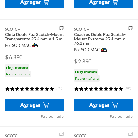
Agregar
Agregar
SCOTCH
SCOTCH
Cinta Doble Faz Scotch-Mount
Cuadros Doble Faz Scotch-
Transparente 25.4 mm x 1.5 m
Mount Extrema 25.4 mm x
76.2 mm
Por SODIMAC
Por SODIMAC
$ 6.890
$ 2.890
Llega mañana
Llega mañana
Retira mañana
Retira mañana
(398)
(106)
Agregar
Agregar
Patrocinado
Patrocinado
SCOTCH
SCOTCH