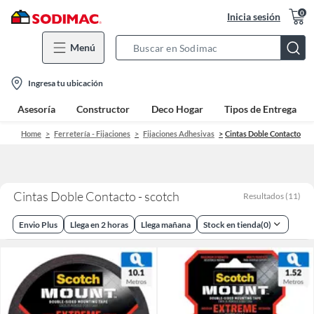
0
Inicia sesión
Menú
Search
Bar
location-
Ingresa tu ubicación
icon
Asesoría
Constructor
Deco Hogar
Tipos de Entrega
Home
Ferretería - Fijaciones
Fijaciones Adhesivas
Cintas Doble Contacto
Cintas Doble Contacto - scotch
Resultados
(
11
)
Envio Plus
Llega en 2 horas
Llega mañana
Stock en tienda
(
0
)