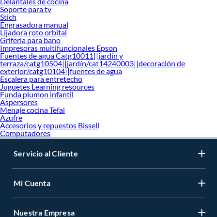
Delantales de cocina
Soporte para tv
Stich
Engrasadora manual
Lijadora roto orbital
Griferia para bano
Impresoras multifuncionales Epson
Fuentes de agua Catg10011||jardín y
terraza/catg10504||jardín/cat14240003||decoración de
exterior/catg10104||fuentes de agua
Escalera para entretecho
Juguetes Learning resources
Funda plumon infantil
Aspersores
Menaje cocina Tefal
Azufre
Accesorios y repuestos Bissell
Computadores
Servicio al Cliente
Mi Cuenta
Nuestra Empresa