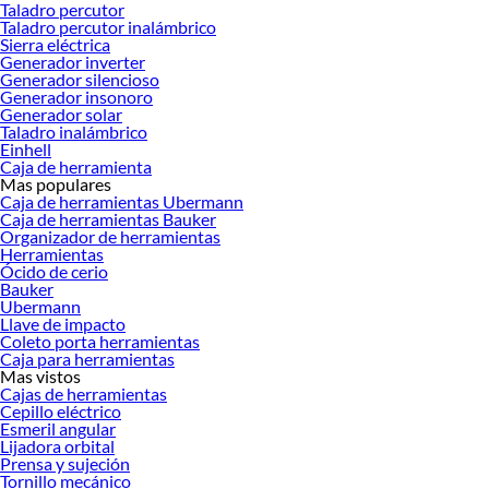
Taladro percutor
tus ideas realidad. ¡Visítanos y encuentra todo lo que tenemos para ofrecerte en
Taladro percutor inalámbrico
Atornilladores Inalámbricos!
Sierra eléctrica
Generador inverter
Explora la variedad de productos de Atornilladores Inalámbricos en
Generador silencioso
Sodimac
Generador insonoro
Generador solar
Herramientas, materiales y accesorios de calidad para tus proyectos y
Taladro inalámbrico
renovación de espacios. ¡Visítanos y descubre todo lo que tenemos para
Einhell
ofrecerte!
Caja de herramienta
Mas populares
Encuentra una amplia variedad de productos de Atornilladores Inalámbricos en
Caja de herramientas Ubermann
Sodimac. Encuentra todo lo necesario para tus proyectos de renovación y
Caja de herramientas Bauker
Organizador de herramientas
decoración. ¡Visítanos y haz tus ideas realidad!
Herramientas
Ócido de cerio
Bauker
Ubermann
Llave de impacto
Coleto porta herramientas
Caja para herramientas
Mas vistos
Cajas de herramientas
Cepillo eléctrico
Esmeril angular
Lijadora orbital
Prensa y sujeción
Tornillo mecánico