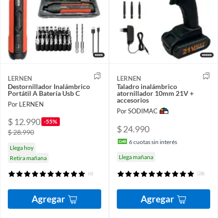
LERNEN
LERNEN
Destornillador Inalámbrico
Taladro inalámbrico
Portátil A Batería Usb C
atornillador 10mm 21V +
accesorios
Por LERNEN
Por SODIMAC
$ 12.990
-55%
$ 24.990
$ 28.990
6
cuotas sin interés
Llega hoy
Llega mañana
Retira mañana
(6)
(28)
Agregar
Agregar