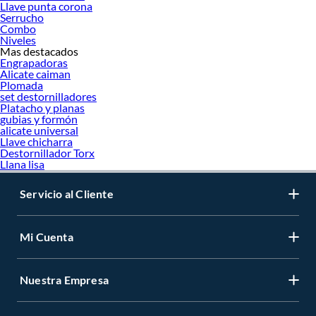
Llave punta corona
Serrucho
Combo
Niveles
Mas destacados
Engrapadoras
Alicate caiman
Plomada
set destornilladores
Platacho y planas
gubias y formón
alicate universal
Llave chicharra
Destornillador Torx
Llana lisa
Servicio al Cliente
Mi Cuenta
Nuestra Empresa