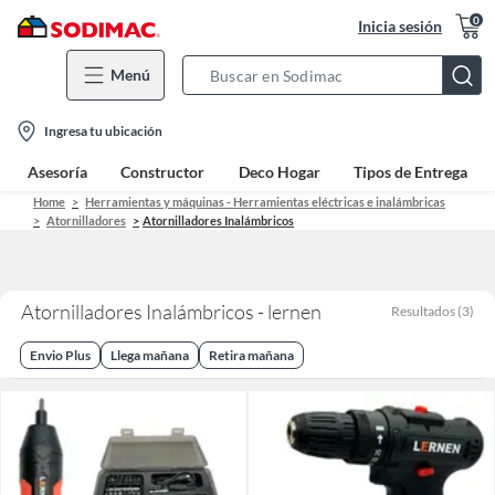
0
Inicia sesión
Menú
Search
Bar
location-
Ingresa tu ubicación
icon
Asesoría
Constructor
Deco Hogar
Tipos de Entrega
Home
Herramientas y máquinas - Herramientas eléctricas e inalámbricas
Atornilladores
Atornilladores Inalámbricos
Atornilladores Inalámbricos - lernen
Resultados
(
3
)
Envio Plus
Llega mañana
Retira mañana