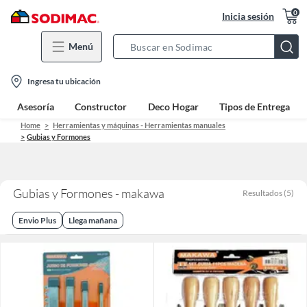
0
Inicia sesión
Menú
Search
Bar
location-
Ingresa tu ubicación
icon
Asesoría
Constructor
Deco Hogar
Tipos de Entrega
Home
Herramientas y máquinas - Herramientas manuales
Gubias y Formones
Gubias y Formones - makawa
Resultados
(
5
)
Envio Plus
Llega mañana