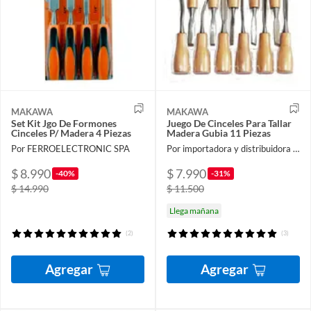
MAKAWA
MAKAWA
Set Kit Jgo De Formones
Juego De Cinceles Para Tallar
Cinceles P/ Madera 4 Piezas
Madera Gubia 11 Piezas
Por FERROELECTRONIC SPA
Por importadora y distribuidora ferroelectronic spa
$ 8.990
$ 7.990
-40%
-31%
$ 14.990
$ 11.500
Llega mañana
(2)
(3)
Agregar
Agregar