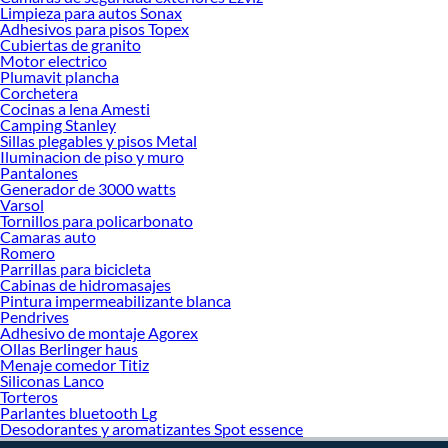
decoración. ¡Visítanos y haz tus ideas realidad!
Limpieza para autos Sonax
Adhesivos para pisos Topex
Cubiertas de granito
Motor electrico
Plumavit plancha
Corchetera
Cocinas a lena Amesti
Camping Stanley
Sillas plegables y pisos Metal
Iluminacion de piso y muro
Pantalones
Generador de 3000 watts
Varsol
Tornillos para policarbonato
Camaras auto
Romero
Parrillas para bicicleta
Cabinas de hidromasajes
Pintura impermeabilizante blanca
Pendrives
Adhesivo de montaje Agorex
Ollas Berlinger haus
Menaje comedor Titiz
Siliconas Lanco
Torteros
Parlantes bluetooth Lg
Desodorantes y aromatizantes Spot essence