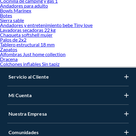
Cocinilla de camping y gas 1
Andadores para adulto
Bowls Marinex
Botes
Sierra sable
Andadores y entretenimiento bebe Tiny love
Lavadoras secadoras 22 kg
Chaqueta softshell mujer
Palos de 2x2
Tablero estructural 18 mm
Zapatos
Alfombras Just home collection
Dracena
Colchones inflables Sin tapiz
Servicio al Cliente
Mi Cuenta
Nuestra Empresa
Comunidades