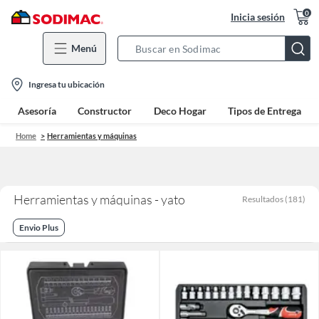
0
Inicia sesión
Menú
Search
Bar
location-
Ingresa tu ubicación
icon
Asesoría
Constructor
Deco Hogar
Tipos de Entrega
Home
Herramientas y máquinas
Herramientas y máquinas - yato
Resultados
(
181
)
Envio Plus