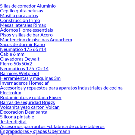
Sillas de comedor Aluminio
Desde remodelaciones hasta proyectos de decoración, estamos aquí para hacer
Cepillo quita pelusas
tus ideas realidad. ¡Visítanos y encuentra todo lo que tenemos para ofrecerte en
Masilla para autos
Herramientas y máquinas!
Construccion Irimo
Mesas laterales Rimax
Explora la variedad de productos de Herramientas y máquinas en
Adornos Home essentials
Sodimac
Pisos y sillas de bar Acero
Mantencion de piscinas Aquachem
Herramientas, materiales y accesorios de calidad para tus proyectos y
Sacos de dormir Kano
renovación de espacios. ¡Visítanos y descubre todo lo que tenemos para
Neumatico 175 65 r14
ofrecerte!
Cable 6 mm
Clavadoras Dewalt
Encuentra una amplia variedad de productos de Herramientas y máquinas en
Fierro 50x50x2
Sodimac. Encuentra todo lo necesario para tus proyectos de renovación y
Neumaticos 175 70 r14
Barnices Wetproof
decoración. ¡Visítanos y haz tus ideas realidad!
Herramientas y maquinas 3m
Invernaderos Homeclaf
Accesorios y repuestos para aparatos industriales de cocina
Electrolux
Rodamientos y roldana Fixser
Barras de seguridad Briggs
Volcanita yeso carton Volcan
Decoracion Dear santa
Silicona pintable
Tester digital
Accesorios para autos Fct fabrica de cubre tableros
Engrapadoras y grapas Ubermann