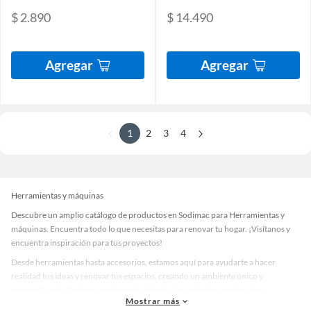
$ 2.890
$ 14.490
Agregar
Agregar
1
2
3
4
Herramientas y máquinas
Descubre un amplio catálogo de productos en Sodimac para Herramientas y
máquinas. Encuentra todo lo que necesitas para renovar tu hogar. ¡Visítanos y
encuentra inspiración para tus proyectos!
Desde herramientas hasta accesorios, estamos aquí para ayudarte a hacer
realidad tus ideas y renovar tus espacios, creando un ambiente único y
personalizado. Explora nuestra selección de herramientas, materiales y
Mostrar más
accesorios de calidad que te ayudarán a crear un espacio más tú.