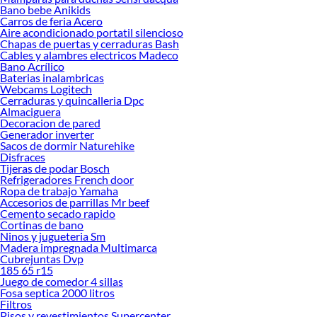
Bano bebe Anikids
Explora la variedad de productos de Muebles en Sodimac
Carros de feria Acero
Aire acondicionado portatil silencioso
Herramientas, materiales y accesorios de calidad para tus proyectos y
Chapas de puertas y cerraduras Bash
renovación de espacios. ¡Visítanos y descubre todo lo que tenemos para
Cables y alambres electricos Madeco
ofrecerte!
Bano Acrílico
Baterias inalambricas
Encuentra una amplia variedad de productos de Muebles en Sodimac.
Webcams Logitech
Encuentra todo lo necesario para tus proyectos de renovación y decoración.
Cerraduras y quincalleria Dpc
¡Visítanos y haz tus ideas realidad!
Almaciguera
Decoracion de pared
Generador inverter
Sacos de dormir Naturehike
Disfraces
Tijeras de podar Bosch
Refrigeradores French door
Ropa de trabajo Yamaha
Accesorios de parrillas Mr beef
Cemento secado rapido
Cortinas de bano
Ninos y jugueteria Sm
Madera impregnada Multimarca
Cubrejuntas Dvp
185 65 r15
Juego de comedor 4 sillas
Fosa septica 2000 litros
Filtros
Pisos y revestimientos Supercenter