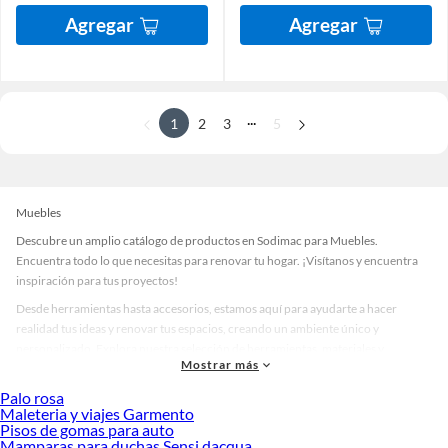
Agregar
Agregar
...
1
2
3
5
Muebles
Descubre un amplio catálogo de productos en Sodimac para Muebles.
Encuentra todo lo que necesitas para renovar tu hogar. ¡Visítanos y encuentra
inspiración para tus proyectos!
Desde herramientas hasta accesorios, estamos aquí para ayudarte a hacer
realidad tus ideas y renovar tus espacios, creando un ambiente único y
personalizado. Explora nuestra selección de herramientas, materiales y
Mostrar más
accesorios de calidad que te ayudarán a crear un espacio más tú.
Palo rosa
Desde remodelaciones hasta proyectos de decoración, estamos aquí para hacer
Maleteria y viajes Garmento
tus ideas realidad. ¡Visítanos y encuentra todo lo que tenemos para ofrecerte en
Pisos de gomas para auto
Muebles!
Mamparas para duchas Sensi dacqua