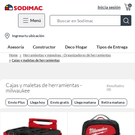
0
Inicia sesión
Menú
Search
Bar
location-
Ingresa tu ubicación
icon
Asesoría
Constructor
Deco Hogar
Tipos de Entrega
Home
Herramientas y máquinas - Organizadores de herramientas
Cajas y maletas de herramientas
Cajas y maletas de herramientas -
Resultados
milwaukee
(
8
)
Envio Plus
Llega hoy
Envío gratis
Llega mañana
Retira mañana