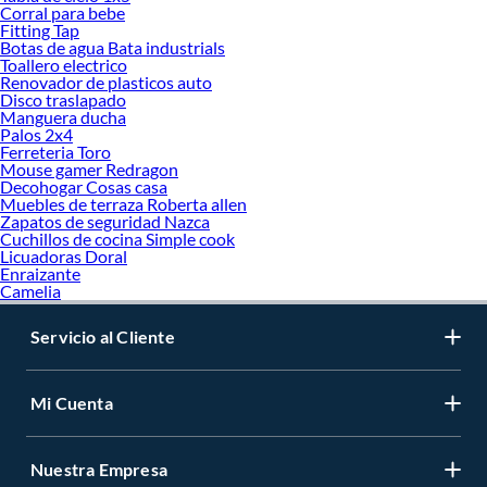
Corral para bebe
Fitting Tap
Botas de agua Bata industrials
Toallero electrico
Renovador de plasticos auto
Disco traslapado
Manguera ducha
Palos 2x4
Ferreteria Toro
Mouse gamer Redragon
Decohogar Cosas casa
Muebles de terraza Roberta allen
Zapatos de seguridad Nazca
Cuchillos de cocina Simple cook
Licuadoras Doral
Enraizante
Camelia
Servicio al Cliente
Mi Cuenta
Nuestra Empresa