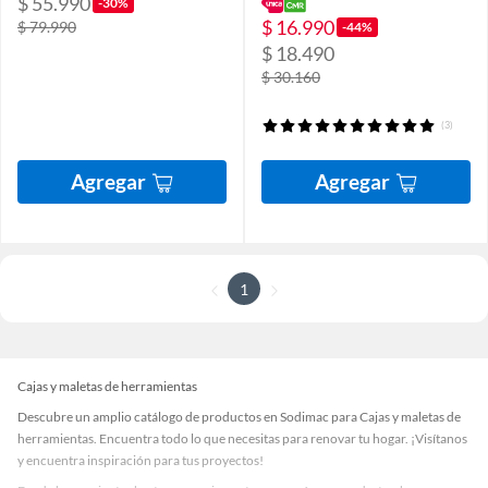
$ 55.990
-30%
$ 16.990
$ 79.990
-44%
$ 18.490
$ 30.160
(3)
Agregar
Agregar
1
Cajas y maletas de herramientas
Descubre un amplio catálogo de productos en Sodimac para Cajas y maletas de
herramientas. Encuentra todo lo que necesitas para renovar tu hogar. ¡Visítanos
y encuentra inspiración para tus proyectos!