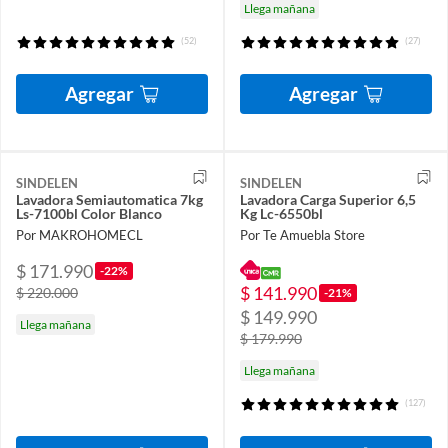
Llega mañana
(52)
(27)
Agregar
Agregar
SINDELEN
SINDELEN
Lavadora Semiautomatica 7kg
Lavadora Carga Superior 6,5
Ls-7100bl Color Blanco
Kg Lc-6550bl
Por MAKROHOMECL
Por Te Amuebla Store
$ 171.990
-22%
$ 141.990
$ 220.000
-21%
$ 149.990
Llega mañana
$ 179.990
Llega mañana
(127)