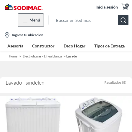
0
Inicia sesión
Menú
Search
Bar
location-
Ingresa tu ubicación
icon
Asesoría
Constructor
Deco Hogar
Tipos de Entrega
Home
Electrohogar - Línea blanca
Lavado
Lavado - sindelen
Resultados
(
8
)