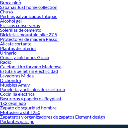
haz tus ideas realidad!
Broca pino
Sabanas Just home collection
Chuso
Perfiles galvanizados Intupac
Alcohol gel
Frascos conserveros
Solerillas de cemento
Bicicletas mountain bike 27.5
Protectores de madera Passol
Alicate cortante
Plantas de interior
Urinario
Cunas y colchones Graco
Radio
Calefont tiro forzado Mademsa
Estufa a pellet sin electricidad
Lavadoras Midea
Dichondra
Muebles Amuv
Papeleria y articulos de escritorio
Cocinilla electrica
Basureros y papeleros Reyplast
1x2 cepillado
Zapato de seguridad hombre
Motosierra stihl 250
Zapateros y organizadores de zapatos Element design
Parlantes para pc