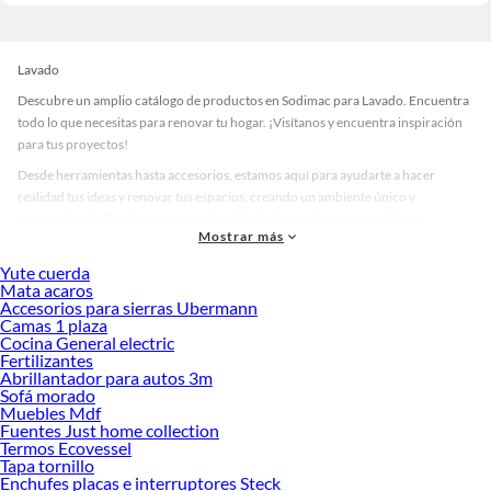
Lavado
Descubre un amplio catálogo de productos en Sodimac para Lavado. Encuentra
todo lo que necesitas para renovar tu hogar. ¡Visítanos y encuentra inspiración
para tus proyectos!
Desde herramientas hasta accesorios, estamos aquí para ayudarte a hacer
realidad tus ideas y renovar tus espacios, creando un ambiente único y
personalizado. Explora nuestra selección de herramientas, materiales y
Mostrar más
accesorios de calidad que te ayudarán a crear un espacio más tú.
Yute cuerda
Desde remodelaciones hasta proyectos de decoración, estamos aquí para hacer
Mata acaros
tus ideas realidad. ¡Visítanos y encuentra todo lo que tenemos para ofrecerte en
Accesorios para sierras Ubermann
Lavado!
Camas 1 plaza
Cocina General electric
Explora la variedad de productos de Lavado en Sodimac
Fertilizantes
Abrillantador para autos 3m
Herramientas, materiales y accesorios de calidad para tus proyectos y
Sofá morado
renovación de espacios. ¡Visítanos y descubre todo lo que tenemos para
Muebles Mdf
ofrecerte!
Fuentes Just home collection
Termos Ecovessel
Encuentra una amplia variedad de productos de Lavado en Sodimac. Encuentra
Tapa tornillo
todo lo necesario para tus proyectos de renovación y decoración. ¡Visítanos y
Enchufes placas e interruptores Steck