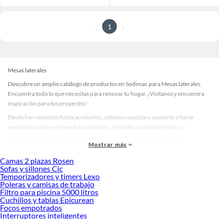
1
Mesas laterales
Descubre un amplio catálogo de productos en Sodimac para Mesas laterales.
Encuentra todo lo que necesitas para renovar tu hogar. ¡Visítanos y encuentra
inspiración para tus proyectos!
Desde herramientas hasta accesorios, estamos aquí para ayudarte a hacer
realidad tus ideas y renovar tus espacios, creando un ambiente único y
personalizado. Explora nuestra selección de herramientas, materiales y
Mostrar más
accesorios de calidad que te ayudarán a crear un espacio más tú.
Camas 2 plazas Rosen
Desde remodelaciones hasta proyectos de decoración, estamos aquí para hacer
Sofas y sillones Cic
tus ideas realidad. ¡Visítanos y encuentra todo lo que tenemos para ofrecerte en
Temporizadores y timers Lexo
Mesas laterales!
Poleras y camisas de trabajo
Filtro para piscina 5000 litros
Explora la variedad de productos de Mesas laterales en Sodimac
Cuchillos y tablas Epicurean
Focos empotrados
Herramientas, materiales y accesorios de calidad para tus proyectos y
Interruptores inteligentes
renovación de espacios. ¡Visítanos y descubre todo lo que tenemos para