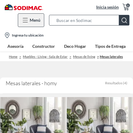
0
Inicia sesión
Menú
Search
Bar
location-
Ingresa tu ubicación
icon
Asesoría
Constructor
Deco Hogar
Tipos de Entrega
Home
Muebles - Living - Sala de Estar
Mesas de living
Mesas laterales
Mesas laterales - homy
Resultados
(
4
)