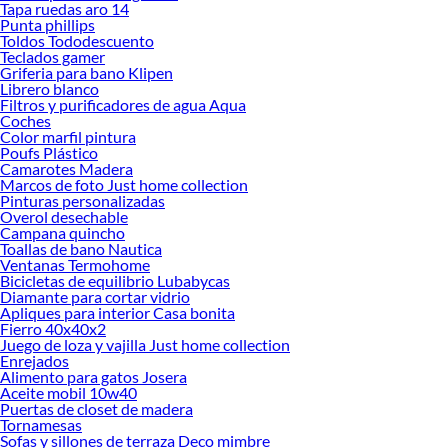
Tapa ruedas aro 14
ofrecerte!
Punta phillips
Toldos Tododescuento
Encuentra una amplia variedad de productos de Mesas laterales en Sodimac.
Teclados gamer
Encuentra todo lo necesario para tus proyectos de renovación y decoración.
Griferia para bano Klipen
¡Visítanos y haz tus ideas realidad!
Librero blanco
Filtros y purificadores de agua Aqua
Coches
Color marfil pintura
Poufs Plástico
Camarotes Madera
Marcos de foto Just home collection
Pinturas personalizadas
Overol desechable
Campana quincho
Toallas de bano Nautica
Ventanas Termohome
Bicicletas de equilibrio Lubabycas
Diamante para cortar vidrio
Apliques para interior Casa bonita
Fierro 40x40x2
Juego de loza y vajilla Just home collection
Enrejados
Alimento para gatos Josera
Aceite mobil 10w40
Puertas de closet de madera
Tornamesas
Sofas y sillones de terraza Deco mimbre