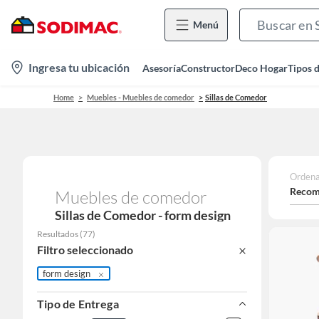
Menú
location-
Ingresa tu ubicación
Asesoría
Constructor
Deco Hogar
Tipos 
icon
Home
Muebles - Muebles de comedor
Sillas de Comedor
Ordena
Recom
Muebles de comedor
Sillas de Comedor - form design
Resultados
(
77
)
Filtro seleccionado
form design
Tipo de Entrega