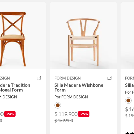
ESIGN
FORM DESIGN
FOR
adera Tradition
Silla Madera Wishbone
Sill
Nogal Form
Form
Por 
M DESIGN
Por FORM DESIGN
$ 1
00
$ 119.900
-24%
-25%
$ 18
00
$ 159.900