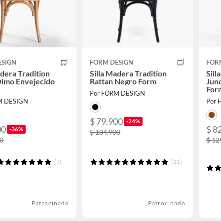
ESIGN
FORM DESIGN
FOR
adera Tradition
Silla Madera Tradition
Sill
Olmo Envejecido
Rattan Negro Form
Jun
For
Por FORM DESIGN
M DESIGN
Por 
$ 79.900
-24%
00
$ 8
-36%
$ 104.900
00
$ 12
(7)
(11)
Patrocinado
Patrocinado