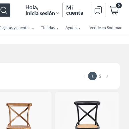
0
Hola
,
Mi
cuenta
Inicia sesión
Tarjetas y cuentas
Tiendas
Ayuda
Vende en Sodimac
1
2