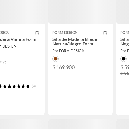
ESIGN
FORM DESIGN
FOR
adera Vienna Form
Silla de Madera Breuer
Sill
Natura/Negro Form
Neg
M DESIGN
Por FORM DESIGN
Por 
900
$ 169.900
$ 5
$ 64
(4)