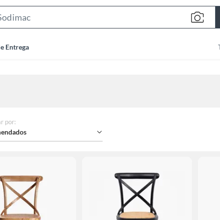
Search
Bar
de Entrega
r por
:
endados