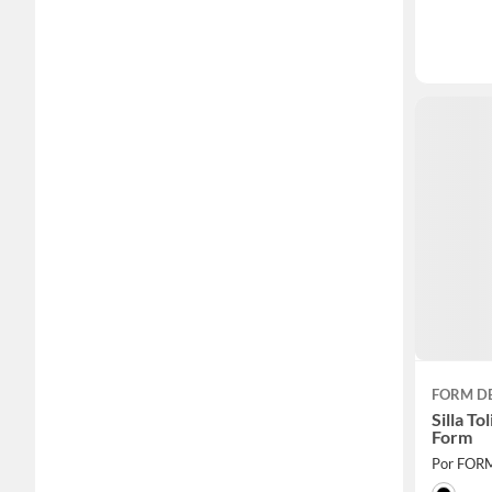
FORM D
Silla T
Form
Por FOR