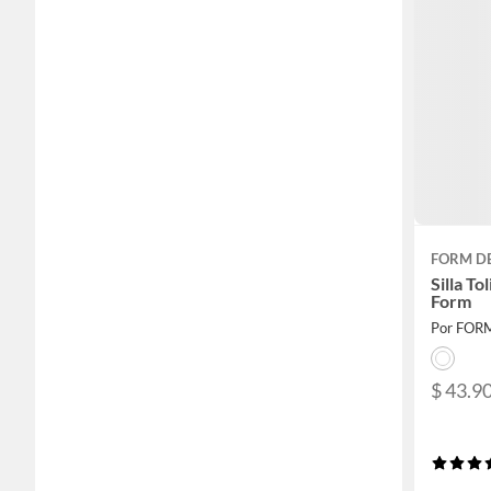
FORM D
Silla T
Form
Por FOR
$ 43.9