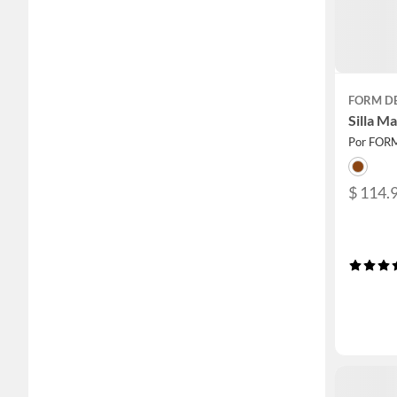
FORM D
Silla M
Por FOR
$ 114.