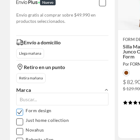
Nuevo
Envío gratis al comprar sobre $49.990 en
productos seleccionados.
FORM D
Envío a domicilio
Silla M
Junco 
Llega mañana
Form
Por FOR
Retiro en un punto
Retira mañana
$ 82.9
$ 129.9
Marca
Form design
Just home collection
Novahus
Roberta allen