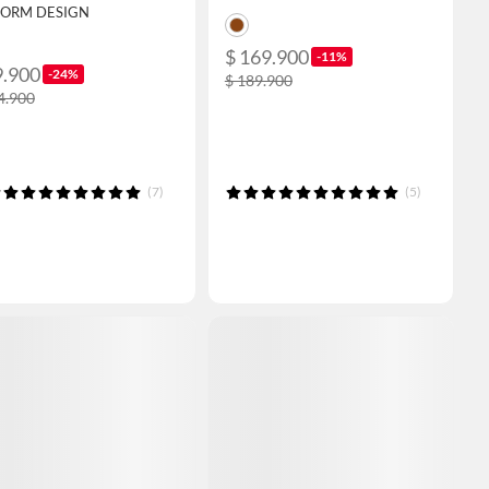
FORM DESIGN
$ 169.900
-11%
9.900
-24%
$ 189.900
4.900
(7)
(5)