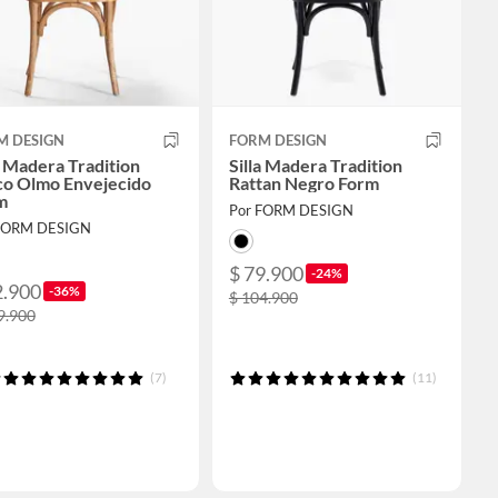
M DESIGN
FORM DESIGN
a Madera Tradition
Silla Madera Tradition
co Olmo Envejecido
Rattan Negro Form
m
Por FORM DESIGN
FORM DESIGN
$ 79.900
-24%
2.900
-36%
$ 104.900
9.900
(7)
(11)