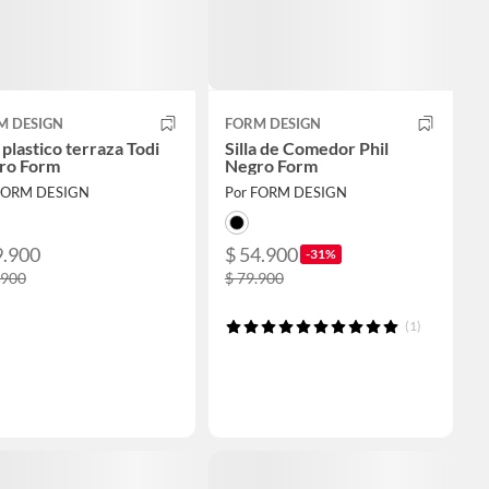
M DESIGN
FORM DESIGN
a plastico terraza Todi
Silla de Comedor Phil
ro Form
Negro Form
FORM DESIGN
Por FORM DESIGN
9.900
$ 54.900
-31%
.900
$ 79.900
(1)