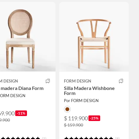
M DESIGN
FORM DESIGN
a madera Diana Form
Silla Madera Wishbone
Form
FORM DESIGN
Por FORM DESIGN
69.900
-11%
$ 119.900
-25%
9.900
$ 159.900
(5)
(8)