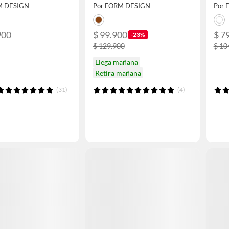
M DESIGN
Por FORM DESIGN
Por 
900
$ 99.900
$ 7
-23%
$ 129.900
$ 10
Llega mañana
Retira mañana
(31)
(4)