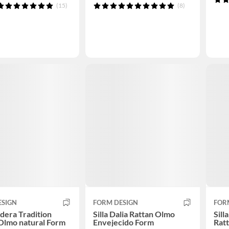
(15)
(8)
ESIGN
FORM DESIGN
FOR
adera Tradition
Silla Dalia Rattan Olmo
Sill
Olmo natural Form
Envejecido Form
Rat