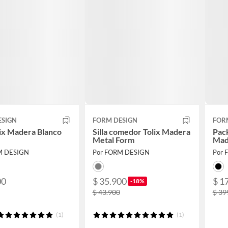
ESIGN
FORM DESIGN
FOR
olix Madera Blanco
Silla comedor Tolix Madera
Pack
Metal Form
Mad
M DESIGN
Por FORM DESIGN
Por 
00
$ 35.900
$ 1
-18%
$ 43.900
$ 39
(1)
(1)