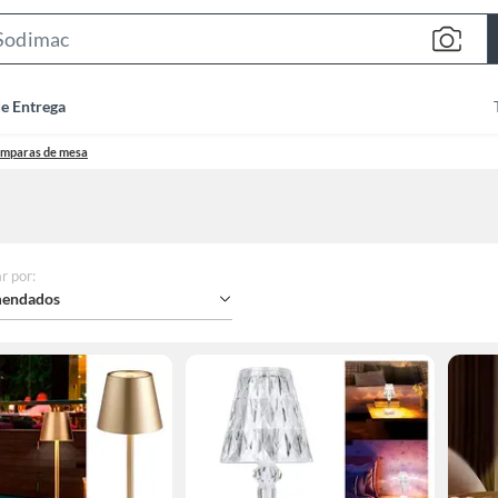
Search
Bar
de Entrega
mparas de mesa
r por
:
endados