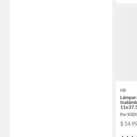
HB
Lámpar
Inalámb
11x37.
Por SOD
$ 14.9