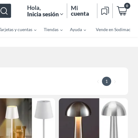
0
Hola
,
Mi
cuenta
Inicia sesión
Tarjetas y cuentas
Tiendas
Ayuda
Vende en Sodimac
1