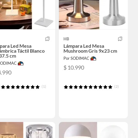
HB
para Led Mesa
Lámpara Led Mesa
ámbrica Táctil Blanco
Mushroom Gris 9x23 cm
37.5 cm
Por SODIMAC
 SODIMAC
$ 10.990
4.990
(1)
(2)