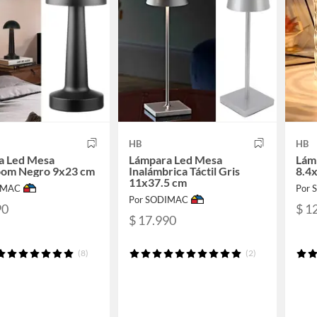
HB
HB
a Led Mesa
Lámpara Led Mesa
Lámp
om Negro 9x23 cm
Inalámbrica Táctil Gris
8.4
11x37.5 cm
IMAC
Por
Por SODIMAC
90
$ 1
$ 17.990
(8)
(2)