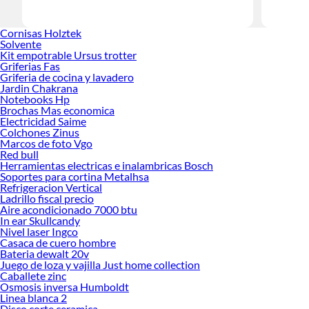
Herramient
Encuentra
Cornisas Holztek
tus ideas 
Solvente
Kit empotrable Ursus trotter
Griferias Fas
Griferia de cocina y lavadero
Jardin Chakrana
Notebooks Hp
Brochas Mas economica
Electricidad Saime
Colchones Zinus
Marcos de foto Vgo
Red bull
Herramientas electricas e inalambricas Bosch
Soportes para cortina Metalhsa
Refrigeracion Vertical
Ladrillo fiscal precio
Aire acondicionado 7000 btu
In ear Skullcandy
Nivel laser Ingco
Casaca de cuero hombre
Bateria dewalt 20v
Juego de loza y vajilla Just home collection
Caballete zinc
Osmosis inversa Humboldt
Linea blanca 2
Disco corte ceramica