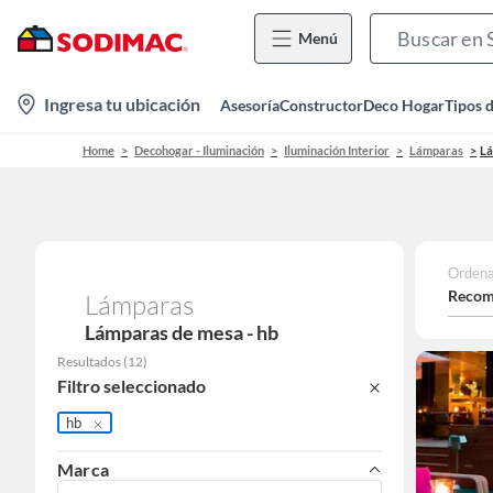
Menú
location-
Ingresa tu ubicación
Asesoría
Constructor
Deco Hogar
Tipos 
icon
Home
Decohogar - Iluminación
Iluminación Interior
Lámparas
Lá
Ordena
Recom
Lámparas
Lámparas de mesa - hb
Resultados
(
12
)
Filtro seleccionado
hb
Marca