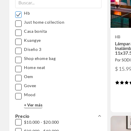
Hb
Just home collection
Casa bonita
HB
Kuangye
Lámpar
Inalámb
Diseño 3
11x37.
Shop ehome bag
Por SOD
Home neat
$ 15.9
Oem
Govee
Mood
+ Ver más
Precio
$10.000 - $20.000