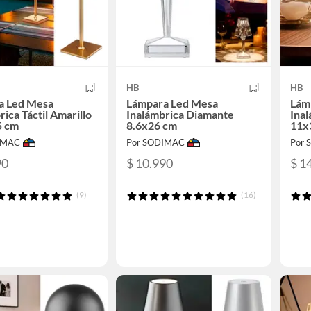
HB
HB
a Led Mesa
Lámpara Led Mesa
Lám
rica Táctil Amarillo
Inalámbrica Diamante
Inal
5 cm
8.6x26 cm
11x
IMAC
Por SODIMAC
Por
90
$ 10.990
$ 1
(9)
(16)