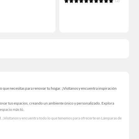
(2)
que necesitas para renovar tu hogar. ¡Visítanos y encuentra inspiración
novar tus espacios, creando un ambiente único y personalizado. Explora
 espacio más tú.
. ¡Visítanos y encuentra todo lo que tenemos para ofrecerte en Lámparas de