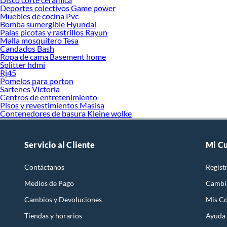
Deportes colectivos Game power
Muebles de cocina Pvc
Bomba sumergible Hyundai
Palas picotas y rastrillos Rayun
Malla mosquitero Tesa
Candados Bash
Ropa de cama Basement home
Splitter hdmi
Rj45
Pomelos para porton
Sartenes Victoria
Centros de entretenimiento
Pisos y revestimientos Masisa
Contenedores de basura Kleine wolke
Servicio al Cliente
Mi C
Contáctanos
Regist
Medios de Pago
Cambi
Cambios y Devoluciones
Mis C
Tiendas y horarios
Ayuda