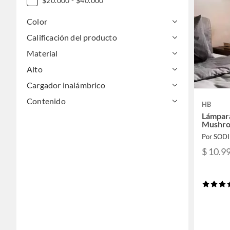
$20.000 - $40.000
Color
Calificación del producto
Material
Alto
Cargador inalámbrico
Contenido
HB
Lámpar
Mushro
Por SOD
$ 10.9