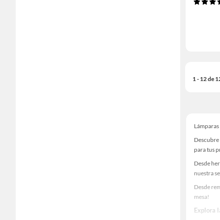
1 - 12 de 
Lámparas
Descubre 
para tus 
Desde her
nuestra se
Desde rem
mesa!
Explora 