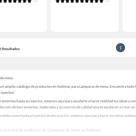
(2)
(1)
1
12 Resultados
 de mesa
un amplio catálogo de productos en Sodimac para Lámparas de mesa. Encuentra todo lo 
proyectos!
ramientas hasta accesorios, estamos aquí para ayudarte a hacer realidad tus ideas y re
lección de herramientas, materiales y accesorios de calidad que te ayudarán a crear un
odelaciones hasta proyectos de decoración, estamos aquí para hacer tus ideas realidad
la variedad de productos de Lámparas de mesa en Sodimac