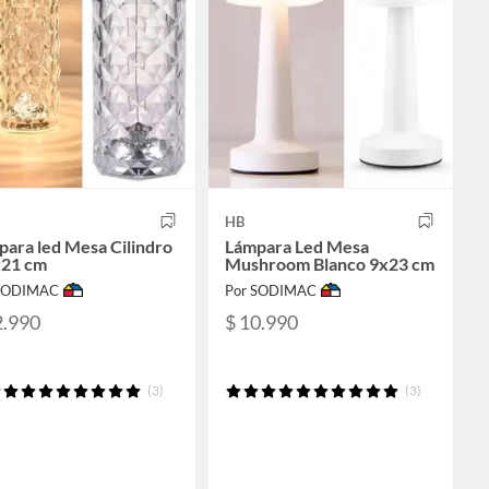
HB
ara led Mesa Cilindro
Lámpara Led Mesa
x21 cm
Mushroom Blanco 9x23 cm
 SODIMAC
Por SODIMAC
2.990
$ 10.990
(3)
(3)