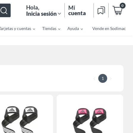
0
Hola
,
Mi
cuenta
Inicia sesión
Tarjetas y cuentas
Tiendas
Ayuda
Vende en Sodimac
1