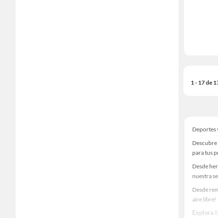
1 - 17 de 
Deportes y
Descubre u
para tus 
Desde her
nuestra se
Desde rem
aire libre!
Explora 