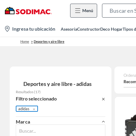
Menú
location-
Ingresa tu ubicación
Asesoría
Constructor
Deco Hogar
Tipos 
icon
Home
Deportes y aire libre
Ordena
Recom
Deportes y aire libre - adidas
Resultados
(
17
)
Filtro seleccionado
adidas
Marca