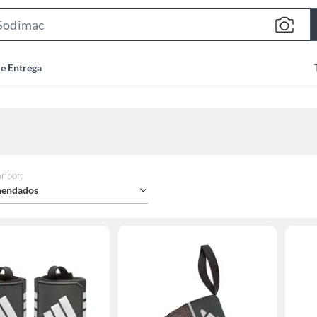
Search
Bar
de Entrega
r por
:
endados