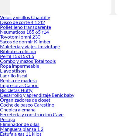
Herramient
Encuentra
Velos y visillos Chantilly
haz tus id
Disco de corte 4 1 2f2
Polietileno transparente
Neumaticos 185 65 r14
Toyotomi omni 230
Sacos de dormir Klimber
Maleteria y viajes Jm vintage
Biblioteca oficina
Perfil 15x15x1 5
Combo y mazos Total tools
Ropa impermeable
Llave stilson
Ladrillo fiscal
Repisa de madera
Impresoras Canon
Bicicletas Huffy
Desarrollo y aprendizaje Benic baby
Organizadores de closet
Coche de paseo Carestino
Chepica alemana
Ferreteria y construccion Cave
Pertiga
Eliminador de pilas
Manguera plansa 1 2
Estufa a gas 11 kilos