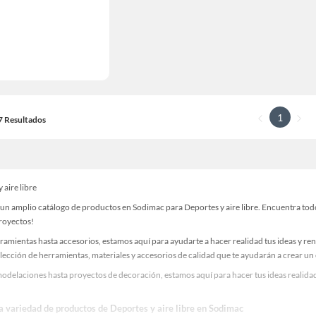
1
17 Resultados
 aire libre
n amplio catálogo de productos en Sodimac para Deportes y aire libre. Encuentra todo 
proyectos!
ramientas hasta accesorios, estamos aquí para ayudarte a hacer realidad tus ideas y re
lección de herramientas, materiales y accesorios de calidad que te ayudarán a crear un
odelaciones hasta proyectos de decoración, estamos aquí para hacer tus ideas realidad
la variedad de productos de Deportes y aire libre en Sodimac