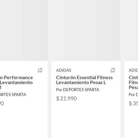
ADIDAS
ADI
ón Performance
Cinturón Essential Fitness
Cin
 Levantamiento
Levantamiento Pesas L
Fit
M
Pesa
Por DEPORTES SPARTA
ORTES SPARTA
Por 
$ 21.990
90
$ 3