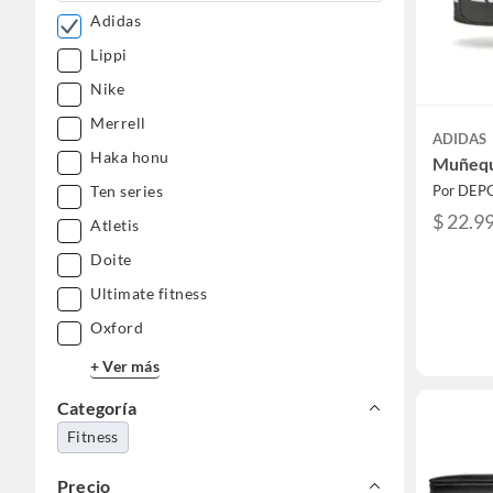
Adidas
Lippi
Nike
Merrell
ADIDAS
Haka honu
Muñequ
Por DEP
Ten series
$ 22.9
Atletis
Doite
Ultimate fitness
Oxford
+ Ver más
Categoría
Fitness
Precio