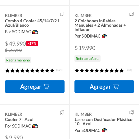
KLIMBER
KLIMBER
Combo 4 Cooler 45/14/7/2 l
2 Colchones Inflables
Azul/Blanco
Manuales + 2 Almohadas +
Inflador
Por SODIMAC
Por SODIMAC
$ 49.990
-17%
$ 19.990
$ 59.990
Retira mañana
Retira mañana
(471)
(741)
Agregar
Agregar
KLIMBER
KLIMBER
Cooler 7 l Azul
Jarro con Dosificador Plástico
10 l Azul
Por SODIMAC
Por SODIMAC
$ 9.990