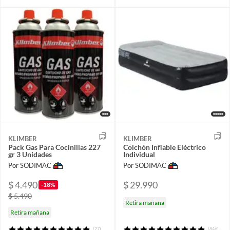
KLIMBER
KLIMBER
Pack Gas Para Cocinillas 227
Colchón Inflable Eléctrico
gr 3 Unidades
Individual
Por SODIMAC
Por SODIMAC
$ 4.490
$ 29.990
-18%
$ 5.490
Retira mañana
Retira mañana
(27)
(846)