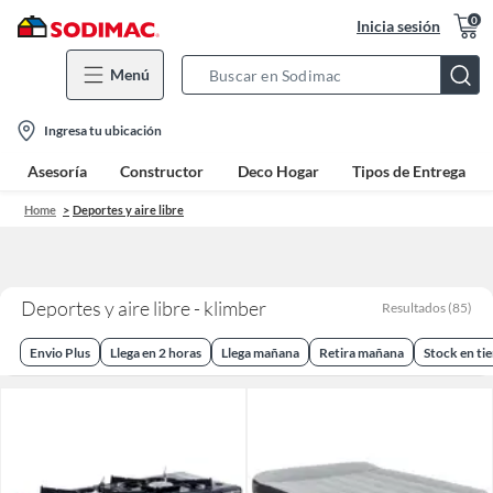
0
Inicia sesión
Menú
Search
Bar
location-
Ingresa tu ubicación
icon
Asesoría
Constructor
Deco Hogar
Tipos de Entrega
Home
Deportes y aire libre
Deportes y aire libre - klimber
Resultados
(
85
)
Envio Plus
Llega en 2 horas
Llega mañana
Retira mañana
Stock en ti