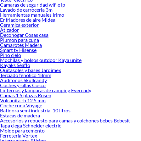
Camaras de seguridad wifi e ip
Herramientas, materiales y accesorios de calidad para tus proyectos y
Lavado de carroceria 3m
renovación de espacios. ¡Visítanos y descubre todo lo que tenemos para
Herramientas manuales Irimo
ofrecerte!
Enfriadores de aire Midea
Ceramica exterior
Encuentra una amplia variedad de productos de Deportes y aire libre en
Atizador
Sodimac. Encuentra todo lo necesario para tus proyectos de renovación y
Decohogar Cosas casa
decoración. ¡Visítanos y haz tus ideas realidad!
Plumon para cuna
Camarotes Madera
Smart tv Hisense
Pino cielo
Mochilas y bolsos outdoor Kaya unite
Kayaks Seaflo
Quitasoles y bases Jardimex
Terciado fenolico 18mm
Audifonos Skullcandy
Coches y sillas Cosco
Linternas y lamparas de camping Eveready
Camas 1 5 plazas Rosen
Volcanita rh 12 5 mm
Coche cuna Voyage
Batidora semi industrial 10 litros
Estacas de madera
Accesorios y repuesto para camas y colchones bebes Bebesit
Tapa ciega Schneider electric
Molde para cemento
Ferreteria Vortex
Interruptores Bticino