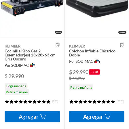
KLIMBER
KLIMBER
Cocinilla Kibo Gas 2
Colchón Inflable Eléctrico
Quemador(es) 13x28x63 cm
Doble
Gris Oscuro
Por SODIMAC
Por SODIMAC
$ 29.990
-33%
$ 29.990
$ 44.990
Llega mañana
Retira mañana
Retira mañana
(235)
(2120)
Agregar
Agregar