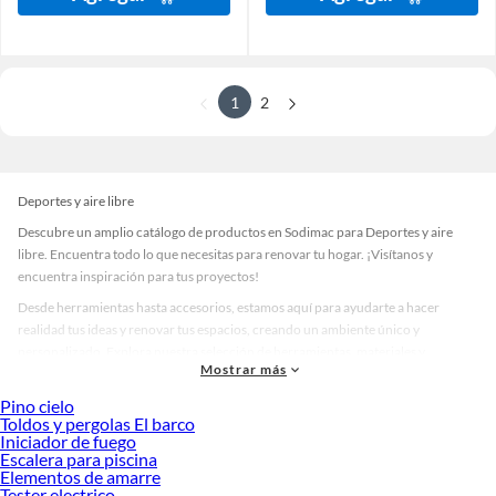
1
2
Deportes y aire libre
Descubre un amplio catálogo de productos en Sodimac para Deportes y aire
libre. Encuentra todo lo que necesitas para renovar tu hogar. ¡Visítanos y
encuentra inspiración para tus proyectos!
Desde herramientas hasta accesorios, estamos aquí para ayudarte a hacer
realidad tus ideas y renovar tus espacios, creando un ambiente único y
personalizado. Explora nuestra selección de herramientas, materiales y
Mostrar más
accesorios de calidad que te ayudarán a crear un espacio más tú.
Pino cielo
Desde remodelaciones hasta proyectos de decoración, estamos aquí para hacer
Toldos y pergolas El barco
tus ideas realidad. ¡Visítanos y encuentra todo lo que tenemos para ofrecerte en
Iniciador de fuego
Deportes y aire libre!
Escalera para piscina
Elementos de amarre
Explora la variedad de productos de Deportes y aire libre en Sodimac
Tester electrico