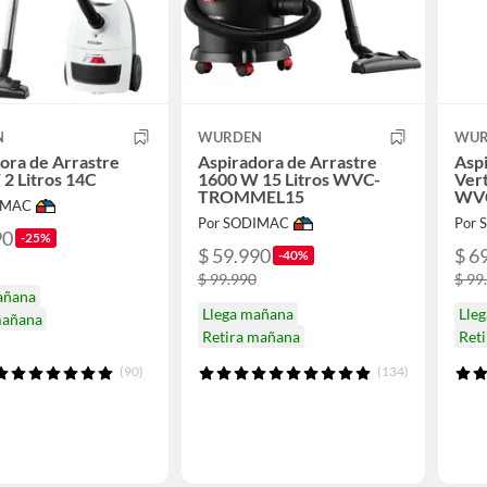
N
WURDEN
WUR
ora de Arrastre
Aspiradora de Arrastre
Aspi
2 Litros 14C
1600 W 15 Litros WVC-
Ver
TROMMEL15
WV
IMAC
Por SODIMAC
Por
90
-25%
$ 59.990
$ 6
-40%
$ 99.990
$ 99
añana
Llega mañana
Lle
mañana
Retira mañana
Ret
(90)
(134)