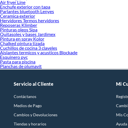
Air fryer Line
Enchufe exterior con tapa
Parlantes bluetooth Lenyes
Ceramica exterior
Hervidores Termos hervidores
Reposeras Klimber
Pinturas oleos Sipa
Quitasoles y bases Jardimex
Pintura en spray Kolor
Chalked pintura tizada
Cuchillos de cocina 3 claveles
Aislantes termicos y acusticos Blockade
Esquinero pvc
Pasta para piscina
Planchas de plumavit
Servicio al Cliente
Mi C
Contáctanos
Regist
Medios de Pago
Cambi
Cambios y Devoluciones
Mis C
Tiendas y horarios
Ayuda