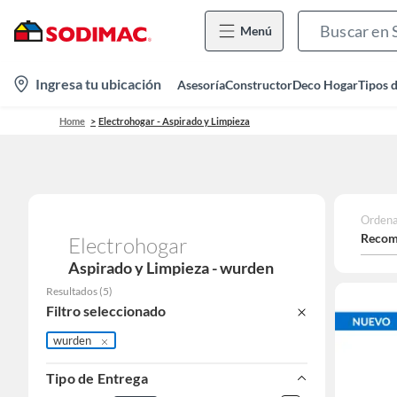
Menú
location-
Ingresa tu ubicación
Asesoría
Constructor
Deco Hogar
Tipos 
icon
Home
Electrohogar - Aspirado y Limpieza
Ordena
Recom
Electrohogar
Aspirado y Limpieza - wurden
Resultados
(
5
)
Filtro seleccionado
wurden
Tipo de Entrega