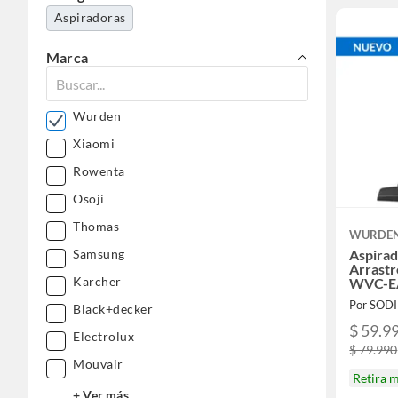
Aspiradoras
Marca
Wurden
Xiaomi
Rowenta
Osoji
Thomas
WURDE
Aspirad
Samsung
Arrastr
Karcher
WVC-E
Por SOD
Black+decker
$ 59.9
Electrolux
$ 79.990
Mouvair
Retira 
+ Ver más