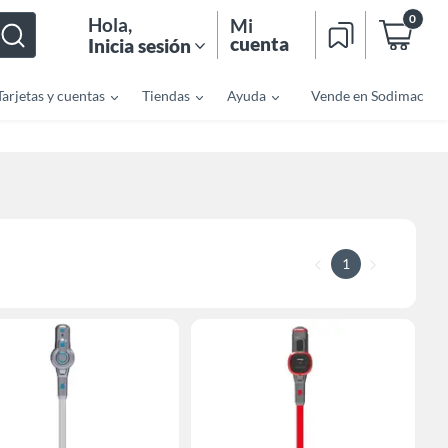
0
Hola
,
Mi
cuenta
Inicia sesión
Tarjetas y cuentas
Tiendas
Ayuda
Vende en Sodimac
1