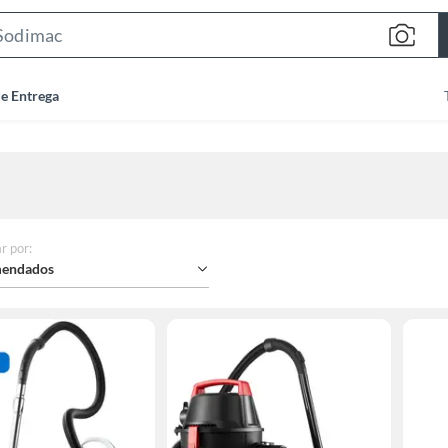
Search
Bar
de Entrega
r por
:
endados