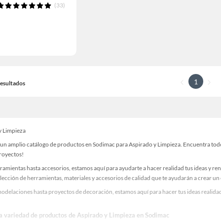
(33)
1
 Resultados
y Limpieza
un amplio catálogo de productos en Sodimac para Aspirado y Limpieza. Encuentra todo l
proyectos!
ramientas hasta accesorios, estamos aquí para ayudarte a hacer realidad tus ideas y re
lección de herramientas, materiales y accesorios de calidad que te ayudarán a crear un
odelaciones hasta proyectos de decoración, estamos aquí para hacer tus ideas realidad
la variedad de productos de Aspirado y Limpieza en Sodimac