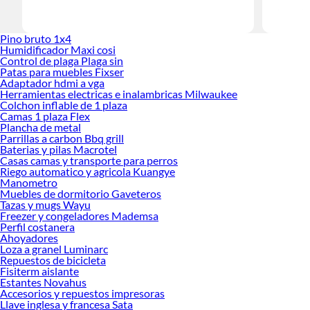
Herramient
Encuentra
Pino bruto 1x4
haz tus id
Humidificador Maxi cosi
Control de plaga Plaga sin
Patas para muebles Fixser
Adaptador hdmi a vga
Herramientas electricas e inalambricas Milwaukee
Colchon inflable de 1 plaza
Camas 1 plaza Flex
Plancha de metal
Parrillas a carbon Bbq grill
Baterias y pilas Macrotel
Casas camas y transporte para perros
Riego automatico y agricola Kuangye
Manometro
Muebles de dormitorio Gaveteros
Tazas y mugs Wayu
Freezer y congeladores Mademsa
Perfil costanera
Ahoyadores
Loza a granel Luminarc
Repuestos de bicicleta
Fisiterm aislante
Estantes Novahus
Accesorios y repuestos impresoras
Llave inglesa y francesa Sata