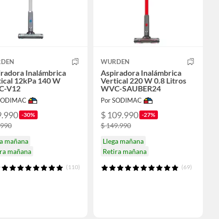
DEN
WURDEN
radora Inalámbrica
Aspiradora Inalámbrica
tical 12kPa 140 W
Vertical 220 W 0.8 Litros
C-V12
WVC-SAUBER24
 SODIMAC
Por SODIMAC
9.990
$ 109.990
-30%
-27%
.990
$ 149.990
ga mañana
Llega mañana
ira mañana
Retira mañana
(110)
(69)