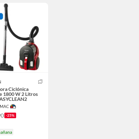
N
ora Ciclónica
e 1800 W 2 Litros
ASYCLEAN2
IMAC
90
-25%
mañana