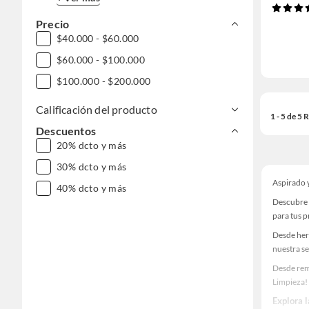
Precio
$40.000 - $60.000
$60.000 - $100.000
$100.000 - $200.000
Calificación del producto
1 - 5 de 5
Descuentos
20% dcto y más
30% dcto y más
Aspirado 
40% dcto y más
Descubre 
para tus 
Desde her
nuestra se
Desde rem
Limpieza!
Explora 