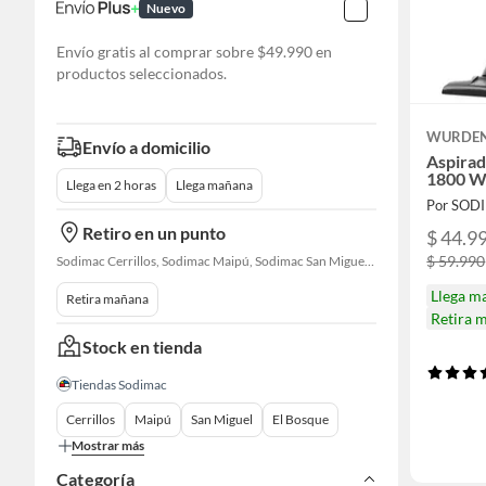
Nuevo
Envío gratis al comprar sobre $49.990 en
productos seleccionados.
WURDE
Envío a domicilio
Aspirad
1800 W 
Llega en 2 horas
Llega mañana
Por SOD
Retiro en un punto
$ 44.9
$ 59.990
Sodimac Cerrillos, Sodimac Maipú, Sodimac San Miguel, Sodimac El Bosque, Sodimac San Bernardo, Sodimac Talagante, Sodimac San Fernando
Llega m
Retira mañana
Retira 
Stock en tienda
Tiendas Sodimac
Cerrillos
Maipú
San Miguel
El Bosque
Mostrar más
Categoría