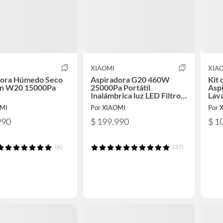
XIAOMI
XIA
dora Húmedo Seco
Aspiradora G20 460W
Kit 
an W20 15000Pa
25000Pa Portátil
Asp
Inalámbrica luz LED Filtro
Lava
HEPA Para Hogar
OMI
Por XIAOMI
Por 
990
$ 199.990
$ 1
(6)
(37)