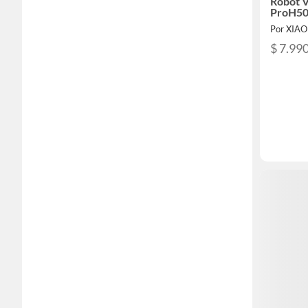
Robot 
ProH50
Por XIA
$ 7.99