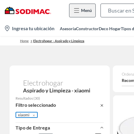
Menú
location-
Ingresa tu ubicación
Asesoría
Constructor
Deco Hogar
Tipos 
icon
Home
Electrohogar - Aspirado y Limpieza
Ordena
Recom
Electrohogar
Aspirado y Limpieza - xiaomi
Resultados
(
30
)
Filtro seleccionado
xiaomi
Tipo de Entrega