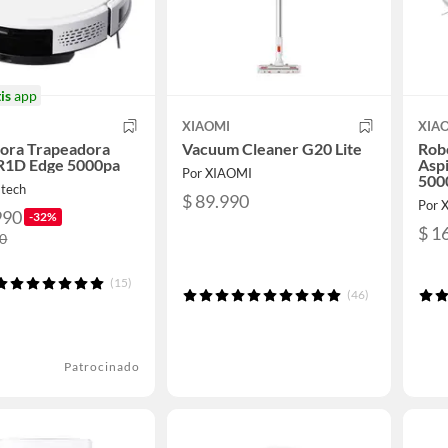
is
app
XIAOMI
XIA
dora Trapeadora
Vacuum Cleaner G20 Lite
Rob
 R1D Edge 5000pa
Aspi
Por XIAOMI
500
tech
$ 89.990
Por 
990
-32%
$ 1
90
(15)
(46)
Patrocinado