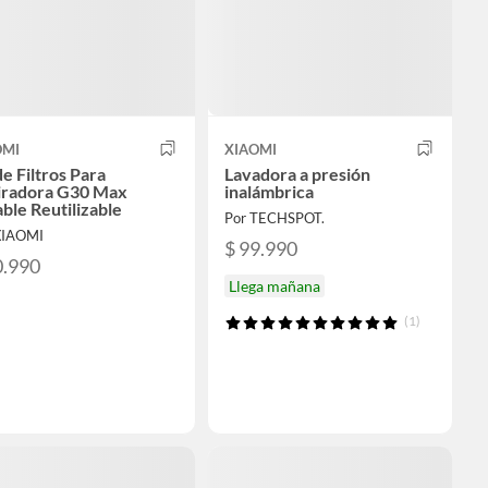
OMI
XIAOMI
de Filtros Para
Lavadora a presión
iradora G30 Max
inalámbrica
ble Reutilizable
Por TECHSPOT.
XIAOMI
$ 99.990
0.990
Llega mañana
(1)