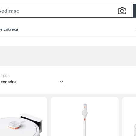
Search
Bar
de Entrega
r por
:
endados