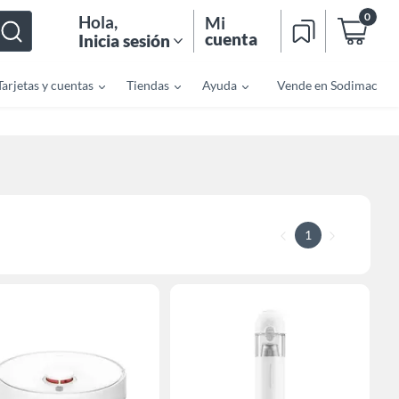
0
Hola
,
Mi
cuenta
Inicia sesión
Tarjetas y cuentas
Tiendas
Ayuda
Vende en Sodimac
1