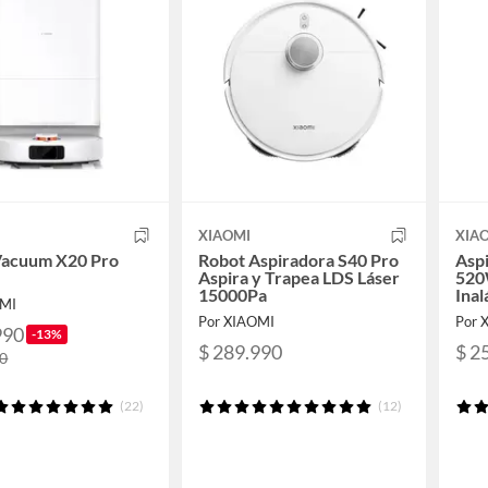
XIAOMI
XIA
Vacuum X20 Pro
Robot Aspiradora S40 Pro
Asp
Aspira y Trapea LDS Láser
520
15000Pa
Inal
OMI
Hog
Por XIAOMI
Por 
990
-13%
$ 289.990
$ 2
90
(22)
(12)