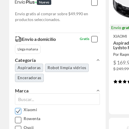
Nuevo
Envío gratis al comprar sobre $49.990 en
productos seleccionados.
Envío
grat
XIAOMI
Envío a domicilio
Gratis
Aspira
Lydsto
Llega mañana
Por Raqm
Categoría
$ 169.
Aspiradoras
Robot limpia vidrios
$ 249.9
Enceradoras
Marca
Xiaomi
Rowenta
Osoji