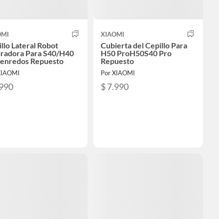
OMI
XIAOMI
llo Lateral Robot
Cubierta del Cepillo Para
iradora Para S40/H40
H50 ProH50S40 Pro
ienredos Repuesto
Repuesto
XIAOMI
Por XIAOMI
.990
$ 7.990