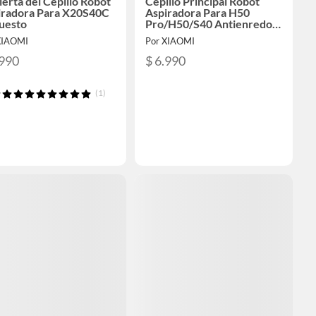
erta del Cepillo Robot
Cepillo Principal Robot
iradora Para X20S40C
Aspiradora Para H50
uesto
Pro/H50/S40 Antienredos
Repuesto
XIAOMI
Por XIAOMI
.990
$ 6.990
(1)