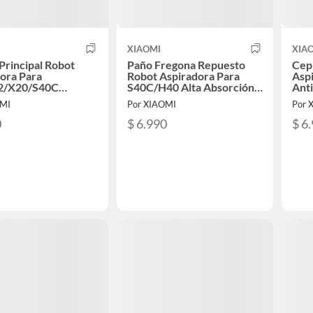
XIAOMI
XIA
 Principal Robot
Paño Fregona Repuesto
Cepi
ora Para
Robot Aspiradora Para
Asp
2/X20/S40C
S40C/H40 Alta Absorción
Ant
e Repuesto
Pack 2 Unidades
OMI
Por XIAOMI
Por 
0
$ 6.990
$ 6