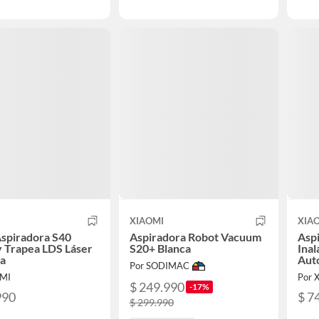
XIAOMI
XIA
spiradora S40
Aspiradora Robot Vacuum
Aspi
y Trapea LDS Láser
S20+ Blanca
Ina
a
Aut
Por SODIMAC
OMI
Por 
$ 249.990
-17%
990
$ 7
$ 299.990