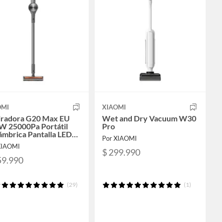
OMI
XIAOMI
iradora G20 Max EU
Wet and Dry Vacuum W30
W 25000Pa Portátil
Pro
ámbrica Pantalla LED
Por XIAOMI
ares Mascotas
XIAOMI
$ 299.990
59.990
(29)
(1)