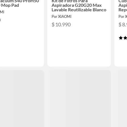
Vacuum S40 ProH50
Kit de Filtros Para
Cubi
 Mop Pad
Aspiradora G20G20 Max
Asp
Lavable Reutilizable Blanco
Rep
OMI
Por XIAOMI
Por 
0
$ 10.990
$ 8