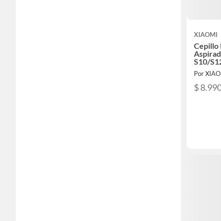
XIAOMI
Cepillo
Aspirad
S10/S1
Lavabl
Por XIA
$ 8.99