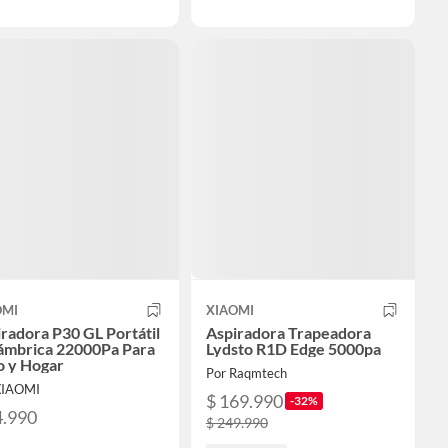
OMI
XIAOMI
radora P30 GL Portátil
Aspiradora Trapeadora
lámbrica 22000Pa Para
Lydsto R1D Edge 5000pa
o y Hogar
Por Raqmtech
XIAOMI
$ 169.990
-32%
4.990
$ 249.990