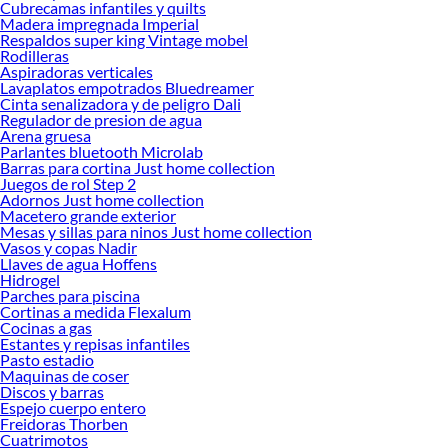
Cubrecamas infantiles y quilts
Madera impregnada Imperial
Encuentra una amplia variedad de productos de Muñecas y Accesorios en
Respaldos super king Vintage mobel
Sodimac. Encuentra todo lo necesario para tus proyectos de renovación y
Rodilleras
decoración. ¡Visítanos y haz tus ideas realidad!
Aspiradoras verticales
Lavaplatos empotrados Bluedreamer
Cinta senalizadora y de peligro Dali
Regulador de presion de agua
Arena gruesa
Parlantes bluetooth Microlab
Barras para cortina Just home collection
Juegos de rol Step 2
Adornos Just home collection
Macetero grande exterior
Mesas y sillas para ninos Just home collection
Vasos y copas Nadir
Llaves de agua Hoffens
Hidrogel
Parches para piscina
Cortinas a medida Flexalum
Cocinas a gas
Estantes y repisas infantiles
Pasto estadio
Maquinas de coser
Discos y barras
Espejo cuerpo entero
Freidoras Thorben
Cuatrimotos