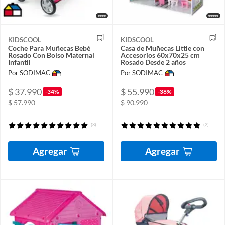
KIDSCOOL
KIDSCOOL
Coche Para Muñecas Bebé
Casa de Muñecas Little con
Rosado Con Bolso Maternal
Accesorios 60x70x25 cm
Infantil
Rosado Desde 2 años
Por SODIMAC
Por SODIMAC
$ 37.990
$ 55.990
-34%
-38%
$ 57.990
$ 90.990
(8)
(2)
Agregar
Agregar