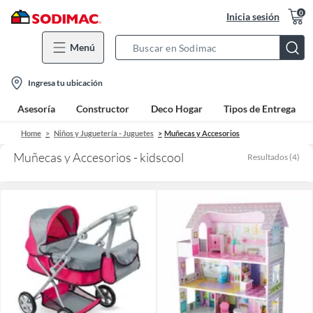
0
Inicia sesión
Menú
Search
Bar
location-
Ingresa tu ubicación
icon
Asesoría
Constructor
Deco Hogar
Tipos de Entrega
Home
Niños y Juguetería - Juguetes
Muñecas y Accesorios
Muñecas y Accesorios - kidscool
Resultados
(
4
)