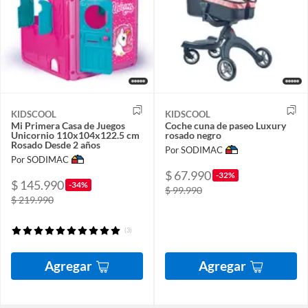
KIDSCOOL
KIDSCOOL
Mi Primera Casa de Juegos
Coche cuna de paseo Luxury
Unicornio 110x104x122.5 cm
rosado negro
Rosado Desde 2 años
Por SODIMAC
Por SODIMAC
$ 67.990
-32%
$ 145.990
-34%
$ 99.990
$ 219.990
(3)
Agregar
Agregar