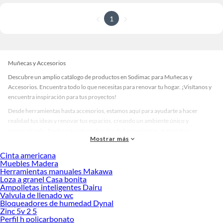
1
Muñecas y Accesorios
Descubre un amplio catálogo de productos en Sodimac para Muñecas y
Accesorios. Encuentra todo lo que necesitas para renovar tu hogar. ¡Visítanos y
encuentra inspiración para tus proyectos!
Desde herramientas hasta accesorios, estamos aquí para ayudarte a hacer
realidad tus ideas y renovar tus espacios, creando un ambiente único y
personalizado. Explora nuestra selección de herramientas, materiales y
Mostrar más
accesorios de calidad que te ayudarán a crear un espacio más tú.
Cinta americana
Desde remodelaciones hasta proyectos de decoración, estamos aquí para hacer
Muebles Madera
tus ideas realidad. ¡Visítanos y encuentra todo lo que tenemos para ofrecerte en
Herramientas manuales Makawa
Muñecas y Accesorios!
Loza a granel Casa bonita
Ampolletas inteligentes Dairu
Explora la variedad de productos de Muñecas y Accesorios en Sodimac
Valvula de llenado wc
Bloqueadores de humedad Dynal
Herramientas, materiales y accesorios de calidad para tus proyectos y
Zinc 5v 2 5
renovación de espacios. ¡Visítanos y descubre todo lo que tenemos para
Perfil h policarbonato
ofrecerte!