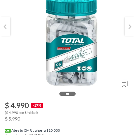
$ 4.990
-17%
o
($ 4.990 por Unidad)
f
$ 5.990
n
I
r
Abre tu CMR y ahorra $10.000