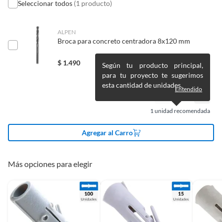
un precio reducido.
Seleccionar todos
(1 producto)
Condicion del
Nuevo
Alimentos, bebidas, medicamentos, suplementos alimenticios,
producto
vitaminas, entre otros análogos.
ALPEN
Pinturas de un color a solicitud.
Broca para concreto centradora 8x120 mm
Detalle de la garantía
6 Meses
Plantas.
De uso personal.
$
1.490
Según tu producto principal,
para tu proyecto te sugerimos
Superficie de
Multiuso,Plástico,Madera,Ladri
esta cantidad de unidades.
aplicación
llo,Hormigón
Entendido
1
unidad recomendada
Modelo
WJSP0603011
Agregar al Carro
Material
Plástico
Más opciones para elegir
Tipo de cabeza
Plana