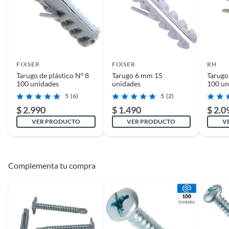
FIXSER
FIXSER
RH
Tarugo de plástico Nº 8
Tarugo 6 mm 15
Tarugo
100 unidades
unidades
100 un
5
(6)
5
(2)
$ 2.990
$ 1.490
$ 2.0
VER PRODUCTO
VER PRODUCTO
V
Complementa tu compra