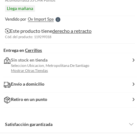
e
Acumula hasta
33
CMR Puntos
l
Llega mañana
l
e
Vendido por
Ov Import Spa
S
Este producto tiene
derecho a retracto
Cód. del producto: 119299318
Entrega en
Cerrillos
Sin stock en tienda
Seleccion Ubicacion, Metropolitana De Santiago
Mostrar Otras Tiendas
Envío a domicilio
Retiro en un punto
Satisfacción garantizada
Por ley, tienes hasta
10 días para devolver un producto
si te arrepientes