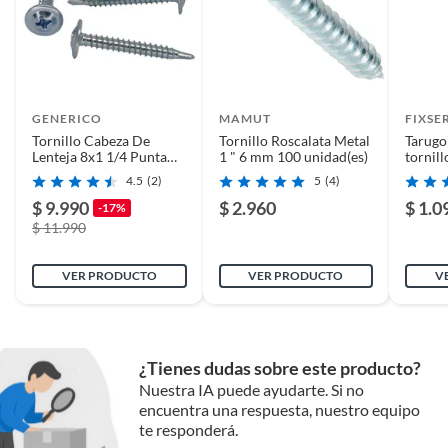
GENERICO
MAMUT
FIXSE
Tornillo Cabeza De
Tornillo Roscalata Metal
Tarugo
Lenteja 8x1 1/4 Punta
1 " 6 mm 100 unidad(es)
tornil
Broca 500 Unidades
4.5
(2)
5
(4)
$ 9.990
$ 2.960
$ 1.0
-17%
$ 11.990
VER PRODUCTO
VER PRODUCTO
V
¿Tienes dudas sobre este producto?
Nuestra IA puede ayudarte. Si no
encuentra una respuesta, nuestro equipo
te responderá.