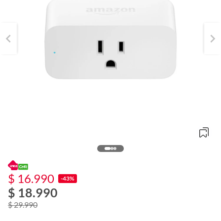
$ 16.990
-43%
$ 18.990
o
f
$ 29.990
n
I