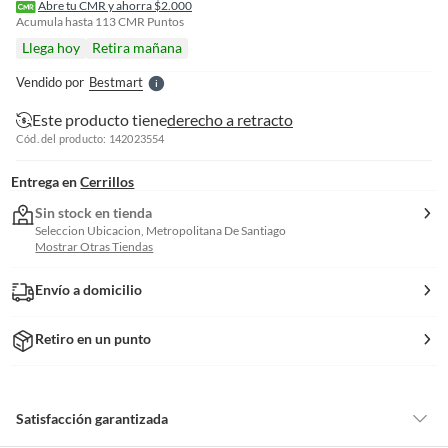
r
Abre tu CMR y ahorra $2.000
e
Acumula hasta
113
CMR Puntos
l
Llega hoy
Retira mañana
l
e
Vendido por
Bestmart
S
Este producto tiene
derecho a retracto
Cód. del producto: 142023554
Entrega en
Cerrillos
Sin stock en tienda
Seleccion Ubicacion, Metropolitana De Santiago
Mostrar Otras Tiendas
Envío a domicilio
Retiro en un punto
Satisfacción garantizada