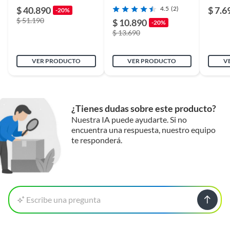
Dorado
Interruptor Simple 9/ 12
para S
$ 40.890
4.5
(2)
$ 7.6
-20%
10A 250V
$ 51.190
$ 10.890
-20%
$ 13.690
VER PRODUCTO
VER PRODUCTO
V
¿Tienes dudas sobre este producto?
Nuestra IA puede ayudarte. Si no
encuentra una respuesta, nuestro equipo
te responderá.
Escribe una pregunta