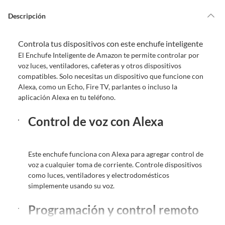
Por ley, tienes hasta
10 días para devolver un producto
si te arrepientes
de la compra.
Descripción
Debe estar en perfecto estado, con todas sus etiquetas, sellos intactos y
sin uso, tal como te lo entregamos. Ten en cuenta que lo debes haber
Controla tus dispositivos con este enchufe inteligente
comprado por internet y que hay ciertas categorías que no tienen este
derecho:
El Enchufe Inteligente de Amazon te permite controlar por
voz luces, ventiladores, cafeteras y otros dispositivos
Productos que, por su naturaleza, no puedan ser devueltos,
compatibles. Solo necesitas un dispositivo que funcione con
puedan deteriorarse o caducar con rapidez.
Alexa, como un Echo, Fire TV, parlantes o incluso la
Confeccionados a la medida.
aplicación Alexa en tu teléfono.
De uso personal.
Control de voz con Alexa
En sodimac.cl te damos
30 días desde que recibes el producto
. Debe
estar en perfecto estado, con todas sus etiquetas y sin uso, tal como te lo
entregamos.
Este enchufe funciona con Alexa para agregar control de
Productos digitales que se entregan a través de una descarga
voz a cualquier toma de corriente. Controle dispositivos
electrónica, por ejemplo, cupones de experiencia o programas
como luces, ventiladores y electrodomésticos
para el computador.
simplemente usando su voz.
Productos a pedido o confeccionados a medida.
Productos que han sido informados como imperfectos, usados,
Programación y control remoto
reparados, abiertos, de segunda selección, remanufacturados o