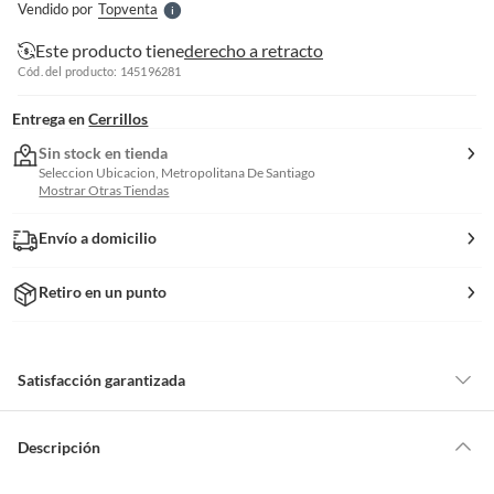
Vendido por
Topventa
S
Este producto tiene
derecho a retracto
Cód. del producto: 145196281
Entrega en
Cerrillos
Sin stock en tienda
Seleccion Ubicacion, Metropolitana De Santiago
Mostrar Otras Tiendas
Envío a domicilio
Retiro en un punto
Satisfacción garantizada
Por ley, tienes hasta
10 días para devolver un producto
si te arrepientes
de la compra.
Descripción
Debe estar en perfecto estado, con todas sus etiquetas, sellos intactos y
sin uso, tal como te lo entregamos. Ten en cuenta que lo debes haber