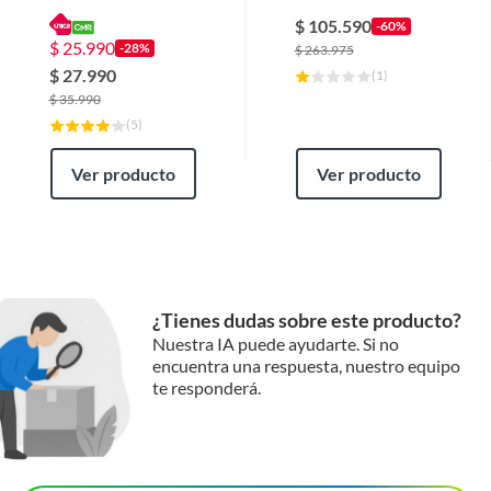
combo camping
Marrón Personas
Garantía del vendedor: 1 meses
Lmpermeable
$
105.590
-60%
$
25.990
-28%
$
263.975
$
27.990
(
1
)
$
35.990
(
5
)
Ver producto
Ver producto
¿Tienes dudas sobre este producto?
Nuestra IA puede ayudarte. Si no
encuentra una respuesta, nuestro equipo
te responderá.