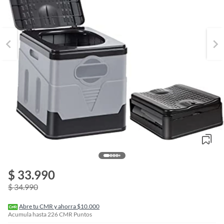
o
f
$ 33.990
n
I
$ 34.990
r
e
l
Abre tu CMR y ahorra $10.000
l
Acumula hasta
226
CMR Puntos
e