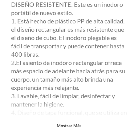
DISEÑO RESISTENTE: Este es un inodoro
comprado por internet y que hay ciertas categorías que no tienen este
derecho:
portátil de nuevo estilo.
Productos que, por su naturaleza, no puedan ser devueltos,
1. Está hecho de plástico PP de alta calidad,
puedan deteriorarse o caducar con rapidez.
el diseño rectangular es más resistente que
Confeccionados a la medida.
el diseño de cubo. El inodoro plegable es
De uso personal.
fácil de transportar y puede contener hasta
En sodimac.cl te damos
30 días desde que recibes el producto
. Debe
400 libras.
estar en perfecto estado, con todas sus etiquetas y sin uso, tal como te lo
2.El asiento de inodoro rectangular ofrece
entregamos.
más espacio de adelante hacia atrás para su
Productos digitales que se entregan a través de una descarga
cuerpo, un tamaño más alto brinda una
electrónica, por ejemplo, cupones de experiencia o programas
para el computador.
experiencia más relajante.
Productos a pedido o confeccionados a medida.
3. Lavable, fácil de limpiar, desinfectar y
Productos que han sido informados como imperfectos, usados,
mantener la higiene.
reparados, abiertos, de segunda selección, remanufacturados o
4. Diseño de tapa funcional, que se utiliza en
con alguna deficiencia, que sean comprados en esa condición a
varios modos como inodoro, asiento
un precio reducido.
Mostrar Más
portátil, caja de almacenamiento, bote de
Alimentos, bebidas, medicamentos, suplementos alimenticios,
vitaminas, entre otros análogos.
basura o taburete.