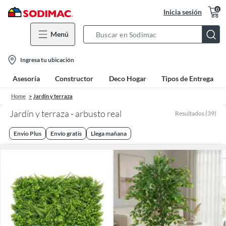
0
Inicia sesión
Menú
Search
Bar
location-
Ingresa tu ubicación
icon
Asesoría
Constructor
Deco Hogar
Tipos de Entrega
Home
Jardín y terraza
Jardín y terraza - arbusto real
Resultados
(
39
)
Envio Plus
Envío gratis
Llega mañana