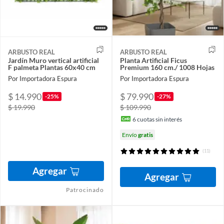
ARBUSTO REAL
ARBUSTO REAL
Jardín Muro vertical artificial
Planta Artificial Ficus
F palmeta Plantas 60x40 cm
Premium 160 cm./ 1008 Hojas
Por Importadora Espura
Por Importadora Espura
$ 14.990
$ 79.990
-25%
-27%
$ 19.990
$ 109.990
6
cuotas sin interés
Envío
gratis
(11)
Agregar
Agregar
Patrocinado