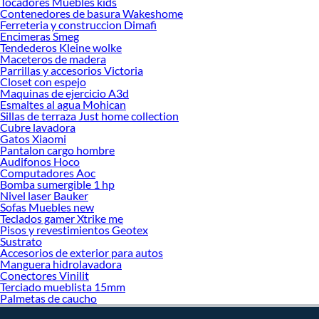
Tocadores Muebles kids
Contenedores de basura Wakeshome
Ferreteria y construccion Dimafi
Encimeras Smeg
Tendederos Kleine wolke
Maceteros de madera
Parrillas y accesorios Victoria
Closet con espejo
Maquinas de ejercicio A3d
Esmaltes al agua Mohican
Sillas de terraza Just home collection
Cubre lavadora
Gatos Xiaomi
Pantalon cargo hombre
Audifonos Hoco
Computadores Aoc
Bomba sumergible 1 hp
Nivel laser Bauker
Sofas Muebles new
Teclados gamer Xtrike me
Pisos y revestimientos Geotex
Sustrato
Accesorios de exterior para autos
Manguera hidrolavadora
Conectores Vinilit
Terciado mueblista 15mm
Palmetas de caucho