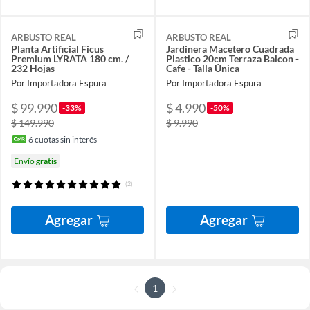
ARBUSTO REAL
ARBUSTO REAL
Planta Artificial Ficus
Jardinera Macetero Cuadrada
Premium LYRATA 180 cm. /
Plastico 20cm Terraza Balcon -
232 Hojas
Cafe - Talla Única
Por Importadora Espura
Por Importadora Espura
$ 99.990
$ 4.990
-33%
-50%
$ 149.990
$ 9.990
6
cuotas sin interés
Envío
gratis
(2)
Agregar
Agregar
1