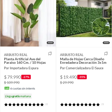
ARBUSTO REAL
ARBUSTO REAL
Planta Artificial Ave del
Malla de Hojas Cerca Diseño
Paraiso 160 Cm. / 10 Hojas
Enredadera Decoración 3x1m
Por Importadora Espura
Por Comercializadora El Sauce
$ 79.990
$ 19.490
-27%
-35%
$ 109.990
$ 29.990
6
cuotas sin interés
Llega
gratis
mañana
(2)
(3)