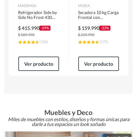
MADEMSA
MIDEA
Refrigerador Side by
Secadora 10 kg Carga
Side No Frost 430
Frontal con
Litros Negro
Evacuación Blanco
MAS430B
MD100A100/W2
$
415.990
$
159.990
-29%
-33%
$
589.990
$
239.990
(
108
)
(
275
)
Ver producto
Ver producto
Muebles y Deco
Miles de muebles con estilos, diseños y formas únicas para
darle a tus espacios un look soñado