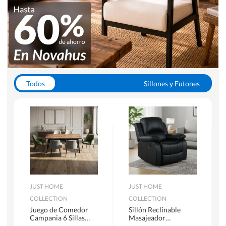
Todos
Sillones y Futones
Juegos de Comedor
Lamparas
Closets
Escritorios y Sillas PC
Racks y Muebles TV
Alfombras
JUST HOME
JUST HOME
COLLECTION
COLLECTION
Juego de Comedor
Sillón Reclinable
Campania 6 Sillas
Masajeador
Mesa Rectangular
Calentador 1 cuerpo