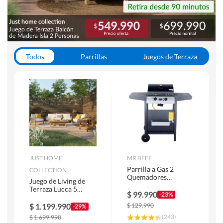
Todos
Parrillas
Juegos de Terraza
Toldos
JUST HOME
MR BEEF
Parrilla a Gas 2
COLLECTION
Quemadores
Juego de Living de
Bandejas Laterales
Terraza Lucca 5
$
99.990
-23%
Personas Natural
$
1.199.990
$
129.990
-29%
(
243
)
$
1.699.990