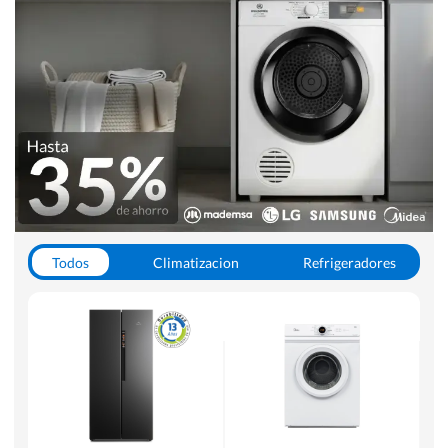
Todos
Climatizacion
Refrigeradores
Lavado y Secado
Cocinas
Aspiradoras
Hornos y Microondas
Otros