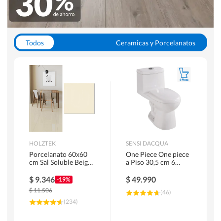
Todos
Ceramicas y Porcelanatos
Calefont y Termos
Pisos Vinilicos
WC y Sanitarios
Pisos Flotantes y Laminados
Pinturas
Duchas y Mamparas
HOLZTEK
SENSI DACQUA
Porcelanato 60x60
One Piece One piece
cm Sal Soluble Beige
a Piso 30,5 cm 6
1.44 m2
Litros Riva Blanco
$
9.346
$
49.990
-19%
$
11.506
(
46
)
(
234
)