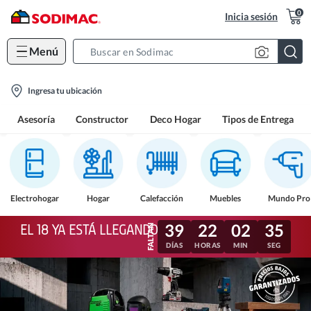
0
Inicia sesión
Menú
Search
Bar
location-
Ingresa tu ubicación
icon
Asesoría
Constructor
Deco Hogar
Tipos de Entrega
Electrohogar
Hogar
Calefacción
Muebles
Mundo Pro
39
22
02
32
EL 18 YA ESTÁ LLEGANDO
DÍAS
HORAS
MIN
SEG