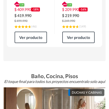
180 x 90 x 76 cm
Atlanta 91x101x94
Café
cm Negro
$
409.990
$
209.990
-18%
-16%
$
419.990
$
219.990
$
499.990
$
249.990
(
46
)
(
149
)
Ver producto
Ver producto
Baño, Cocina, Pisos
El toque final para todos tus proyectos encuentralo solo aquí