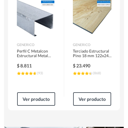
Herramientas Manuales
Sierras Circulares
GENERICO
GENERICO
Perfil C Metalcon
Terciado Estructural
Estructural Metal
Pino 18 mm 122x244
62x20x0.85 mm 6 m
cm
$
8.811
$
23.490
(
93
)
(
868
)
Ver producto
Ver producto