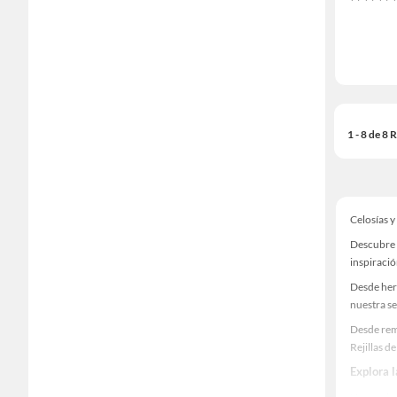
1 - 8 de 8
Celosías y
Descubre u
inspiració
Desde her
nuestra se
Desde remo
Rejillas d
Explora l