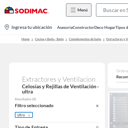
Menú
location-
Ingresa tu ubicación
Asesoría
Constructor
Deco Hogar
Tipos 
icon
Home
Cocina y Baño - Baño
Complementos de baño
Extractores y V
Ordena
Recom
Extractores y Ventilacion
Celosías y Rejillas de Ventilación -
ultra
Resultados
(
8
)
Filtro seleccionado
ultra
Tipo de Entrega