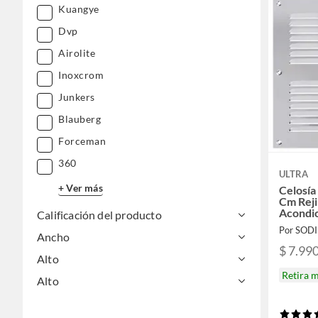
Kuangye
Dvp
Airolite
Inoxcrom
Junkers
Blauberg
Forceman
360
ULTRA
+ Ver más
Celosía
Cm Reji
Acondi
Calificación del producto
Por SOD
Ancho
$ 7.99
Alto
Retira 
Alto