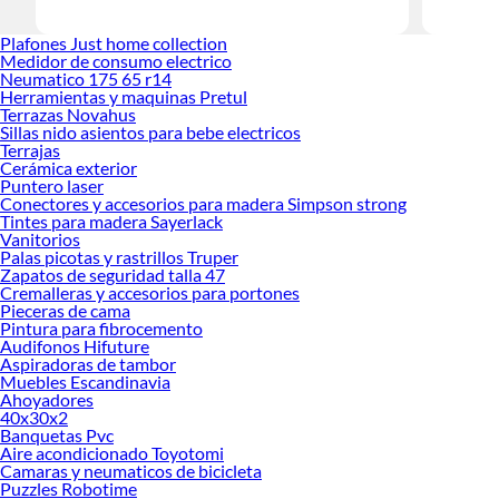
Herramient
Encuentra
Plafones Just home collection
¡Visítanos
Medidor de consumo electrico
Neumatico 175 65 r14
Herramientas y maquinas Pretul
Terrazas Novahus
Sillas nido asientos para bebe electricos
Terrajas
Cerámica exterior
Puntero laser
Conectores y accesorios para madera Simpson strong
Tintes para madera Sayerlack
Vanitorios
Palas picotas y rastrillos Truper
Zapatos de seguridad talla 47
Cremalleras y accesorios para portones
Pieceras de cama
Pintura para fibrocemento
Audifonos Hifuture
Aspiradoras de tambor
Muebles Escandinavia
Ahoyadores
40x30x2
Banquetas Pvc
Aire acondicionado Toyotomi
Camaras y neumaticos de bicicleta
Puzzles Robotime