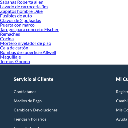
Sabanas Roberta allen
Lavado de carroceria 3m
Zapatos hombre Dike
Fusibles de auto
Clavos de 2 pulgadas
Puerta con marco
Tarugos para concreto Fischer
Remaches
Cocina
Mortero nivelador de piso
Caja de cartón
Bombas de superficie Allwell
Maquillaje
Termos Gnomo
Servicio al Cliente
Mi C
Contáctanos
Regist
Medios de Pago
Cambi
Cambios y Devoluciones
Mis C
Tiendas y horarios
Ayuda