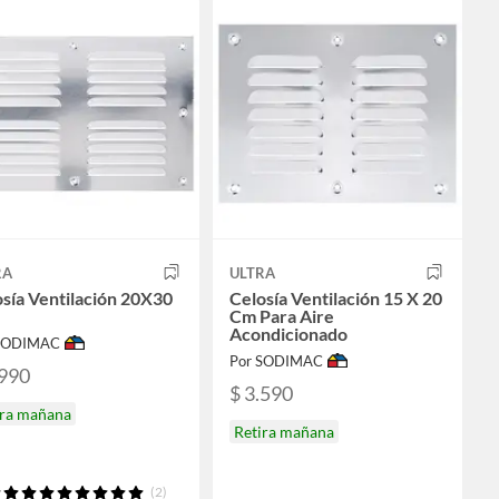
RA
ULTRA
sía Ventilación 20X30
Celosía Ventilación 15 X 20
Cm Para Aire
Acondicionado
 SODIMAC
Por SODIMAC
.990
$ 3.590
ira mañana
Retira mañana
(2)