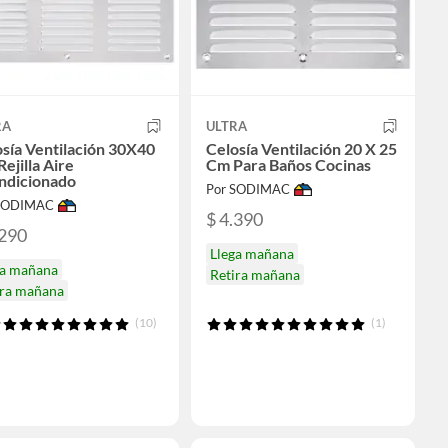
RA
ULTRA
sía Ventilación 30X40
Celosía Ventilación 20 X 25
ejilla Aire
Cm Para Baños Cocinas
ndicionado
Por SODIMAC
 SODIMAC
$ 4.390
.290
Llega mañana
ga mañana
Retira mañana
ira mañana
(10)
(1)