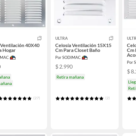
ULTRA
ULT
 Ventilación 40X40
Celosía Ventilación 15X15
Celo
a Hogar
Cm Para Closet Baño
Cm R
Aco
IMAC
Por SODIMAC
Por
0
$ 2.990
$ 8
añana
Retira mañana
Lle
mañana
Ret
(27)
(2)