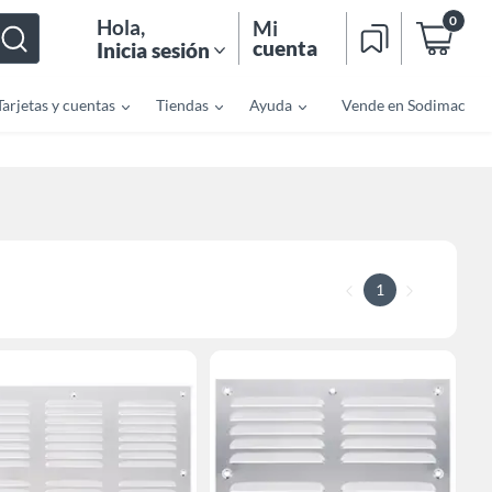
0
Hola
,
Mi
cuenta
Inicia sesión
Tarjetas y cuentas
Tiendas
Ayuda
Vende en Sodimac
1