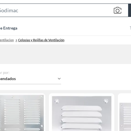
Search
Bar
de Entrega
entilacion
Celosías y Rejillas de Ventilación
r por
:
endados