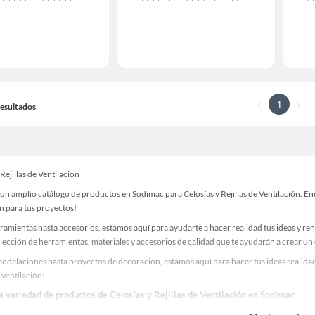
1
 Resultados
 Rejillas de Ventilación
n amplio catálogo de productos en Sodimac para Celosías y Rejillas de Ventilación. En
n para tus proyectos!
ramientas hasta accesorios, estamos aquí para ayudarte a hacer realidad tus ideas y re
lección de herramientas, materiales y accesorios de calidad que te ayudarán a crear un
delaciones hasta proyectos de decoración, estamos aquí para hacer tus ideas realidad.
e Ventilación!
a variedad de productos de Celosías y Rejillas de Ventilación en Sodimac