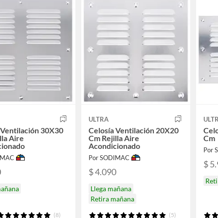
ULTRA
ULT
 Ventilación 30X30
Celosía Ventilación 20X20
Celo
lla Aire
Cm Rejilla Aire
Cm
cionado
Acondicionado
Por
IMAC
Por SODIMAC
$ 5
0
$ 4.090
Ret
mañana
Llega mañana
Retira mañana
(8)
(5)