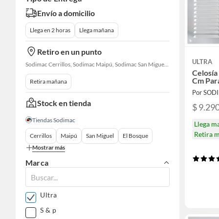
Envío a domicilio
Llega en 2 horas
Llega mañana
Retiro en un punto
ULTRA
Sodimac Cerrillos, Sodimac Maipú, Sodimac San Miguel, Sodimac El Bosque, Sodimac San Bernardo, Sodimac Talagante, Sodimac San Fernando
Celosía
Cm Par
Retira mañana
Por SOD
Stock en tienda
$ 9.29
Tiendas Sodimac
Llega m
Retira 
Cerrillos
Maipú
San Miguel
El Bosque
Mostrar más
Marca
Ultra
S & p