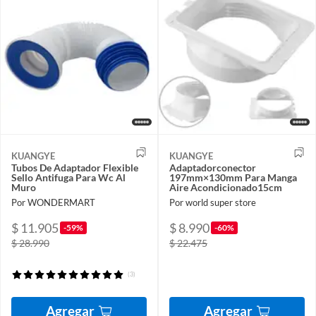
KUANGYE
KUANGYE
Tubos De Adaptador Flexible
Adaptadorconector
Sello Antifuga Para Wc Al
197mm×130mm Para Manga
Muro
Aire Acondicionado15cm
Por WONDERMART
Por world super store
$ 11.905
$ 8.990
-59%
-60%
$ 28.990
$ 22.475
(3)
Agregar
Agregar