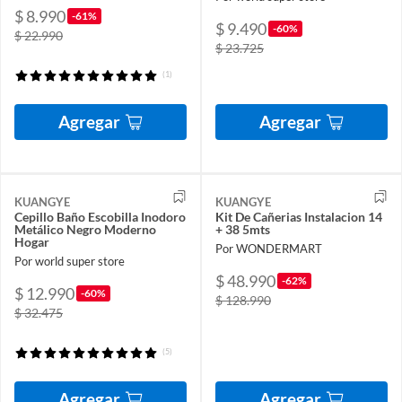
$ 8.990
-61%
$ 9.490
-60%
$ 22.990
$ 23.725
(1)
Agregar
Agregar
KUANGYE
KUANGYE
Cepillo Baño Escobilla Inodoro
Kit De Cañerias Instalacion 14
Metálico Negro Moderno
+ 38 5mts
Hogar
Por WONDERMART
Por world super store
$ 48.990
-62%
$ 12.990
-60%
$ 128.990
$ 32.475
(5)
Agregar
Agregar