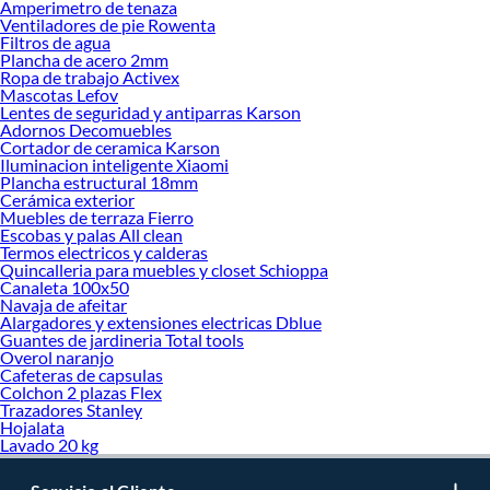
Amperimetro de tenaza
renovación y decoración. ¡Visítanos y haz tus ideas realidad!
Ventiladores de pie Rowenta
Filtros de agua
Plancha de acero 2mm
Ropa de trabajo Activex
Mascotas Lefov
Lentes de seguridad y antiparras Karson
Adornos Decomuebles
Cortador de ceramica Karson
Iluminacion inteligente Xiaomi
Plancha estructural 18mm
Cerámica exterior
Muebles de terraza Fierro
Escobas y palas All clean
Termos electricos y calderas
Quincalleria para muebles y closet Schioppa
Canaleta 100x50
Navaja de afeitar
Alargadores y extensiones electricas Dblue
Guantes de jardineria Total tools
Overol naranjo
Cafeteras de capsulas
Colchon 2 plazas Flex
Trazadores Stanley
Hojalata
Lavado 20 kg