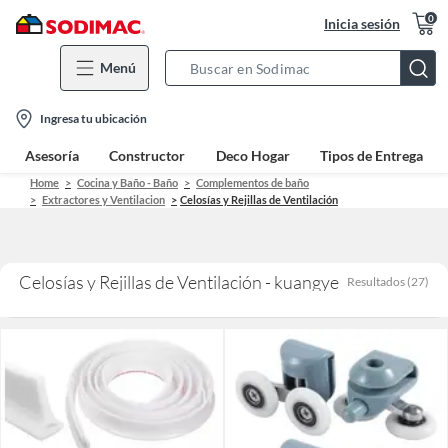
0
Inicia sesión
Menú
Search
Bar
location-
Ingresa tu ubicación
icon
Asesoría
Constructor
Deco Hogar
Tipos de Entrega
Home
Cocina y Baño - Baño
Complementos de baño
Extractores y Ventilacion
Celosías y Rejillas de Ventilación
Celosías y Rejillas de Ventilación - kuangye
Resultados
(
27
)