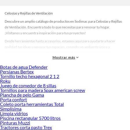
Celosías y Rejillas de Ventilación
Descubre un amplio catálogo de productos en Sodimac para Celosías y Rejillas
de Ventilación. Encuentra todo lo que necesitas para renovar tu hogar.
¡Visítanos y encuentra inspiración para tus proyectos!
Desde herramientas hasta accesorios, estamos aquí para ayudarte a hacer
realidad tus ideas y renovar tus espacios, creando un ambiente único y
personalizado. Explora nuestra selección de herramientas, materiales y
Mostrar más
accesorios de calidad que te ayudarán a crear un espacio más tú.
Botas de agua Defender
Desde remodelaciones hasta proyectos de decoración, estamos aquí para hacer
Persianas Bertex
tus ideas realidad. ¡Visítanos y encuentra todo lo que tenemos para ofrecerte en
Tornillo techo hexagonal 2 1 2
Celosías y Rejillas de Ventilación!
Roku
Juego de comedor de 8 sillas
Explora la variedad de productos de Celosías y Rejillas de Ventilación
Tornillos para madera Spax american screw
en Sodimac
Plancha de pelo Gama
Porta confort
Herramientas, materiales y accesorios de calidad para tus proyectos y
Coleto porta herramientas Total
renovación de espacios. ¡Visítanos y descubre todo lo que tenemos para
Simplísima
ofrecerte!
Limpia vidrios
Piscina rectangular 5700 litros
Encuentra una amplia variedad de productos de Celosías y Rejillas de
Pinturas Muzzi
Ventilación en Sodimac. Encuentra todo lo necesario para tus proyectos de
Tractores corta pasto Trex