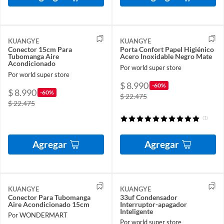
KUANGYE
KUANGYE
Conector 15cm Para
Porta Confort Papel Higiénico
Tubomanga Aire
Acero Inoxidable Negro Mate
Acondicionado
Por world super store
Por world super store
$ 8.990
-60%
$ 8.990
-60%
$ 22.475
$ 22.475
(1)
Agregar
Agregar
KUANGYE
KUANGYE
Conector Para Tubomanga
33uf Condensador
Aire Acondicionado 15cm
Interruptor-apagador
Inteligente
Por WONDERMART
Por world super store