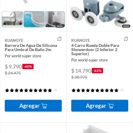
KUANGYE
KUANGYE
Barrera De Agua De Silicona
4 Carro Rueda Doble Para
Para Umbral De Baño 2m
Showerdoor (2 Inferior 2
Superior)
Por world super store
Por world super store
$ 9.790
-60%
$ 14.790
-62%
$ 24.475
$ 38.975
(9)
(7)
Agregar
Agregar