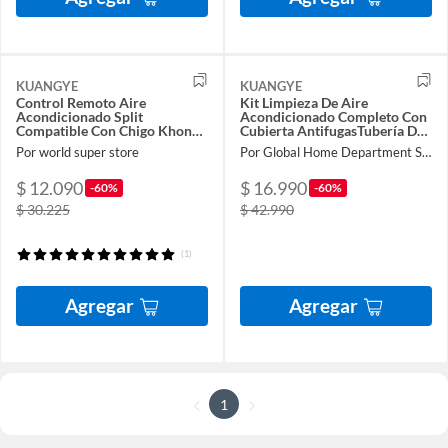
KUANGYE
KUANGYE
Control Remoto Aire
Kit Limpieza De Aire
Acondicionado Split
Acondicionado Completo Con
Compatible Con Chigo Khone
Cubierta AntifugasTubería De
ZHJT03
Agua Herramientas
Por world super store
Por Global Home Department Store
$ 12.090
$ 16.990
-60%
-60%
$ 30.225
$ 42.990
(1)
Agregar
Agregar
1