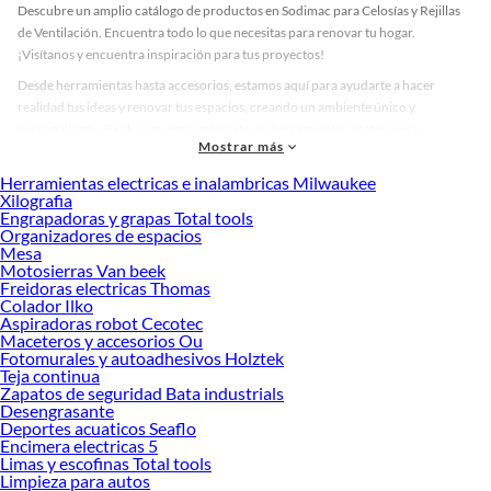
Descubre un amplio catálogo de productos en Sodimac para Celosías y Rejillas
de Ventilación. Encuentra todo lo que necesitas para renovar tu hogar.
¡Visítanos y encuentra inspiración para tus proyectos!
Desde herramientas hasta accesorios, estamos aquí para ayudarte a hacer
realidad tus ideas y renovar tus espacios, creando un ambiente único y
personalizado. Explora nuestra selección de herramientas, materiales y
Mostrar más
accesorios de calidad que te ayudarán a crear un espacio más tú.
Herramientas electricas e inalambricas Milwaukee
Desde remodelaciones hasta proyectos de decoración, estamos aquí para hacer
Xilografia
tus ideas realidad. ¡Visítanos y encuentra todo lo que tenemos para ofrecerte en
Engrapadoras y grapas Total tools
Celosías y Rejillas de Ventilación!
Organizadores de espacios
Mesa
Explora la variedad de productos de Celosías y Rejillas de Ventilación
Motosierras Van beek
en Sodimac
Freidoras electricas Thomas
Colador Ilko
Herramientas, materiales y accesorios de calidad para tus proyectos y
Aspiradoras robot Cecotec
renovación de espacios. ¡Visítanos y descubre todo lo que tenemos para
Maceteros y accesorios Ou
ofrecerte!
Fotomurales y autoadhesivos Holztek
Teja continua
Encuentra una amplia variedad de productos de Celosías y Rejillas de
Zapatos de seguridad Bata industrials
Ventilación en Sodimac. Encuentra todo lo necesario para tus proyectos de
Desengrasante
Deportes acuaticos Seaflo
renovación y decoración. ¡Visítanos y haz tus ideas realidad!
Encimera electricas 5
Limas y escofinas Total tools
Limpieza para autos