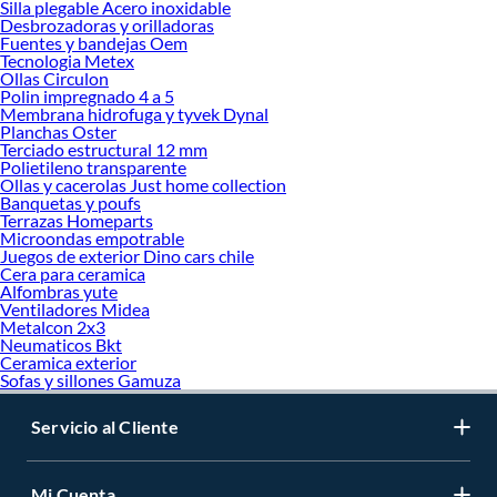
Silla plegable Acero inoxidable
Desbrozadoras y orilladoras
Fuentes y bandejas Oem
Tecnologia Metex
Ollas Circulon
Polin impregnado 4 a 5
Membrana hidrofuga y tyvek Dynal
Planchas Oster
Terciado estructural 12 mm
Polietileno transparente
Ollas y cacerolas Just home collection
Banquetas y poufs
Terrazas Homeparts
Microondas empotrable
Juegos de exterior Dino cars chile
Cera para ceramica
Alfombras yute
Ventiladores Midea
Metalcon 2x3
Neumaticos Bkt
Ceramica exterior
Sofas y sillones Gamuza
Servicio al Cliente
Mi Cuenta