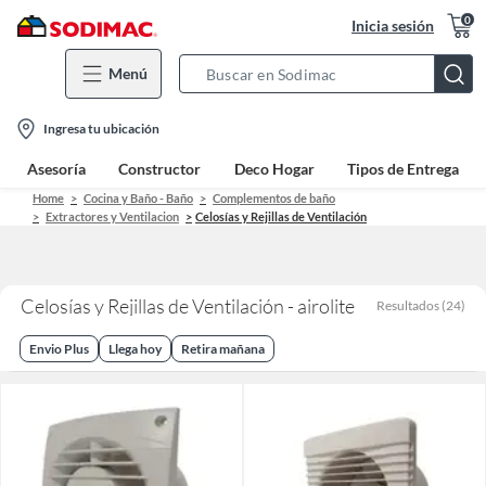
0
Inicia sesión
Menú
Search
Bar
location-
Ingresa tu ubicación
icon
Asesoría
Constructor
Deco Hogar
Tipos de Entrega
Home
Cocina y Baño - Baño
Complementos de baño
Extractores y Ventilacion
Celosías y Rejillas de Ventilación
Celosías y Rejillas de Ventilación - airolite
Resultados
(
24
)
Envio Plus
Llega hoy
Retira mañana