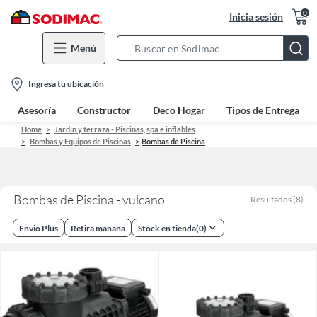
0
Inicia sesión
Menú
Search
Bar
location-
Ingresa tu ubicación
icon
Asesoría
Constructor
Deco Hogar
Tipos de Entrega
Home
Jardín y terraza - Piscinas, spa e inflables
Bombas y Equipos de Piscinas
Bombas de Piscina
Bombas de Piscina - vulcano
Resultados
(
8
)
Envio Plus
Retira mañana
Stock en tienda
(
0
)