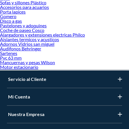
Sofas y sillones Plástico
Accesorios para acuarios
Porta lapices
Gomero
Disco a gas
Pastelones y adoquines
Coche de paseo Cosco
Alargadores y extensiones electricas Philco
Aislantes termicos y acusticos
Adornos Vidrios san miguel
Audifonos Behringer
Sartenes
Pvc 63 mm
Mancuernas y pesas Wilson
Motor estacionario
Servicio al Cliente
Mi Cuenta
Nuestra Empresa