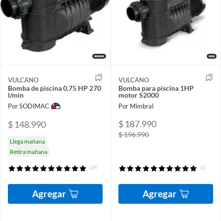
VULCANO
VULCANO
Bomba de piscina 0,75 HP 270
Bomba para piscina 1HP
l/min
motor S2000
Por SODIMAC
Por Mimbral
$ 187.990
$ 148.990
$ 196.990
Llega mañana
Retira mañana
(29)
(3)
Agregar
Agregar