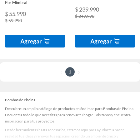
Por Mimbral
$ 239.990
$ 55.990
$ 249.990
$ 59.990
Agregar
Agregar
1
Bombas de Piscina
Descubre un amplio catálogo de productos en Sodimac para Bombas de Piscina.
Encuentra todo lo que necesitas para renovar tu hogar. ¡Visítanos y encuentra
inspiración para tus proyectos!
Desde herramientas hasta accesorios, estamos aquí para ayudarte a hacer
realidad tus ideas y renovar tus espacios, creando un ambiente único y