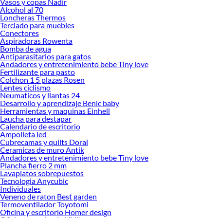
Vasos y copas Nadir
Seguridad!
Alcohol al 70
Loncheras Thermos
Explora la variedad de productos de Seguridad en Sodimac
Terciado para muebles
Conectores
Herramientas, materiales y accesorios de calidad para tus proyectos y
Aspiradoras Rowenta
renovación de espacios. ¡Visítanos y descubre todo lo que tenemos para
Bomba de agua
ofrecerte!
Antiparasitarios para gatos
Andadores y entretenimiento bebe Tiny love
Encuentra una amplia variedad de productos de Seguridad en Sodimac.
Fertilizante para pasto
Encuentra todo lo necesario para tus proyectos de renovación y decoración.
Colchon 1 5 plazas Rosen
¡Visítanos y haz tus ideas realidad!
Lentes ciclismo
Neumaticos y llantas 24
Desarrollo y aprendizaje Benic baby
Herramientas y maquinas Einhell
Laucha para destapar
Calendario de escritorio
Ampolleta led
Cubrecamas y quilts Doral
Ceramicas de muro Antik
Andadores y entretenimiento bebe Tiny love
Plancha fierro 2 mm
Lavaplatos sobrepuestos
Tecnologia Anycubic
Individuales
Veneno de raton Best garden
Termoventilador Toyotomi
Oficina y escritorio Homer design