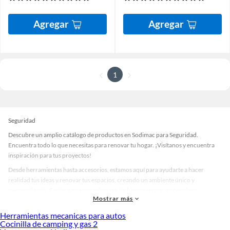
Agregar
Agregar
1
Seguridad
Descubre un amplio catálogo de productos en Sodimac para Seguridad.
Encuentra todo lo que necesitas para renovar tu hogar. ¡Visítanos y encuentra
inspiración para tus proyectos!
Desde herramientas hasta accesorios, estamos aquí para ayudarte a hacer
realidad tus ideas y renovar tus espacios, creando un ambiente único y
personalizado. Explora nuestra selección de herramientas, materiales y
Mostrar más
accesorios de calidad que te ayudarán a crear un espacio más tú.
Herramientas mecanicas para autos
Desde remodelaciones hasta proyectos de decoración, estamos aquí para hacer
Cocinilla de camping y gas 2
tus ideas realidad. ¡Visítanos y encuentra todo lo que tenemos para ofrecerte en