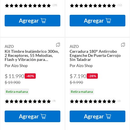
(29)
(12)
Agregar
Agregar
AIZO
AIZO
Kit Timbre Inalámbrico 300m,
Cerradura 180° Antirrobo
2 Receptores, 55 Melodías,
Enganche De Puerta Cerrojo
Flash y Vibración para
Sin Taladrar
Mayores
Por Aizo Shop
Por Aizo Shop
$ 11.990
$ 7.190
-40%
-28%
$ 19.900
$ 9.990
Retira mañana
Retira mañana
(9)
(6)
Agregar
Agregar