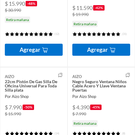
$ 15.990
-48%
$ 11.590
-42%
$ 30.990
$ 19.990
Retira mañana
Retira mañana
(12)
(31)
Agregar
Agregar
AIZO
AIZO
22cm Pistón De Gas Silla De
Negro Seguro Ventana Niños
Oficina Universal Para Toda
Cable Acero Y Llave Ventana
Silla plata
Puertas
Por Aizo Shop
Por Aizo Shop
$ 7.990
$ 4.390
-50%
-45%
$ 15.990
$ 7.990
Retira mañana
(14)
(8)