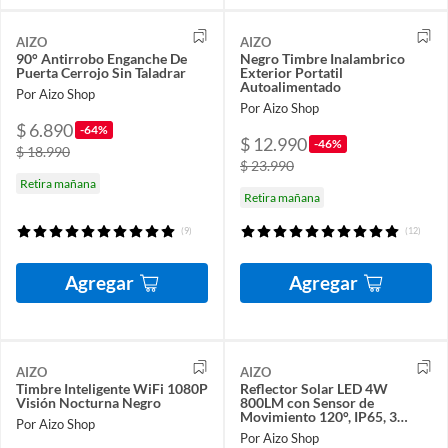
AIZO
AIZO
90° Antirrobo Enganche De
Negro Timbre Inalambrico
Puerta Cerrojo Sin Taladrar
Exterior Portatil
Autoalimentado
Por Aizo Shop
Por Aizo Shop
$ 6.890
-64%
$ 12.990
-46%
$ 18.990
$ 23.990
Retira mañana
Retira mañana
(9)
(12)
Agregar
Agregar
AIZO
AIZO
Timbre Inteligente WiFi 1080P
Reflector Solar LED 4W
Visión Nocturna Negro
800LM con Sensor de
Movimiento 120°, IP65, 3
Por Aizo Shop
Modos de Luz, para Exterior
Por Aizo Shop