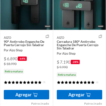
AIZO
AIZO
90° Antirrobo Enganche De
Cerradura 180° Antirrobo
Puerta Cerrojo Sin Taladrar
Enganche De Puerta Cerrojo
Sin Taladrar
Por Aizo Shop
Por Aizo Shop
$ 6.890
-64%
$ 7.190
-28%
$ 18.990
$ 9.990
Retira mañana
Retira mañana
(9)
(6)
Agregar
Agregar
Patrocinado
Patrocinado