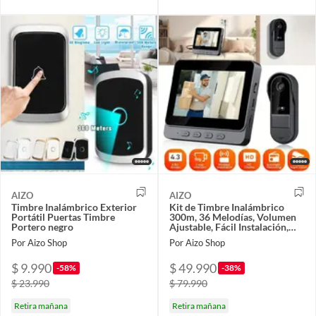
AIZO
AIZO
Timbre Inalámbrico Exterior
Kit de Timbre Inalámbrico
Portátil Puertas Timbre
300m, 36 Melodías, Volumen
Portero negro
Ajustable, Fácil Instalación,
Negro
Por Aizo Shop
Por Aizo Shop
$ 9.990
$ 49.990
-58%
-38%
$ 23.990
$ 79.990
Retira mañana
Retira mañana