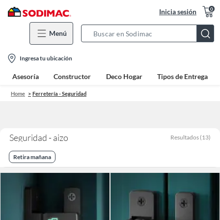
0
Inicia sesión
Menú
Search
Bar
location-
Ingresa tu ubicación
icon
Asesoría
Constructor
Deco Hogar
Tipos de Entrega
Home
Ferretería - Seguridad
Seguridad - aizo
Resultados
(
13
)
Retira mañana