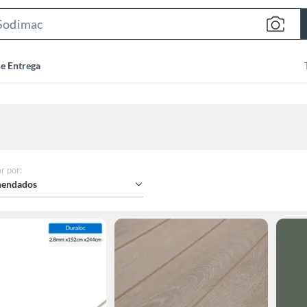
Search
Bar
de Entrega
r por
:
endados