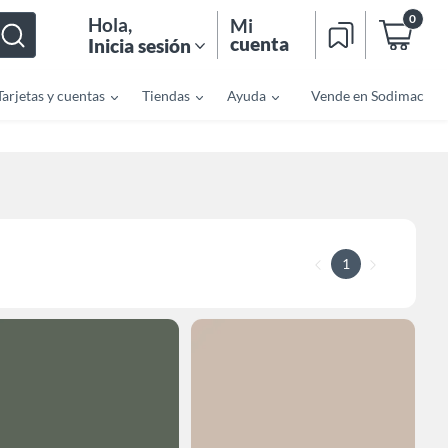
0
Hola
,
Mi
cuenta
Inicia sesión
Tarjetas y cuentas
Tiendas
Ayuda
Vende en Sodimac
1