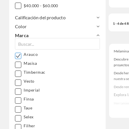
$40.000 - $60.000
Calificación del producto
1 - 4 de 4
Color
Marca
Melamina
Arauco
Descubre 
Masisa
proyectos
Timbermac
Desde her
nuestra se
Vesto
Desde rem
Imperial
Explora 
Finsa
Herramient
Taue
Encuentra
Selex
ideas real
Filher