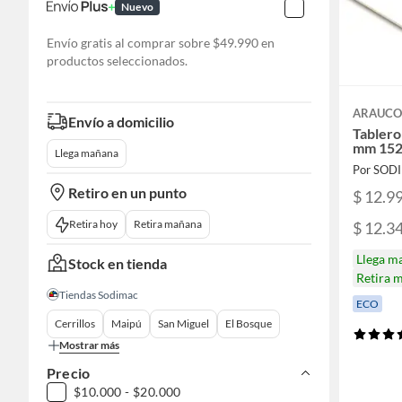
Nuevo
Envío gratis al comprar sobre $49.990 en
productos seleccionados.
ARAUC
Envío a domicilio
Tablero
mm 152
Llega mañana
Por SOD
Retiro en un punto
$ 12.9
Retira hoy
Retira mañana
$ 12.3
Llega m
Stock en tienda
Retira 
Tiendas Sodimac
ECO
Cerrillos
Maipú
San Miguel
El Bosque
Mostrar más
Precio
$10.000 - $20.000