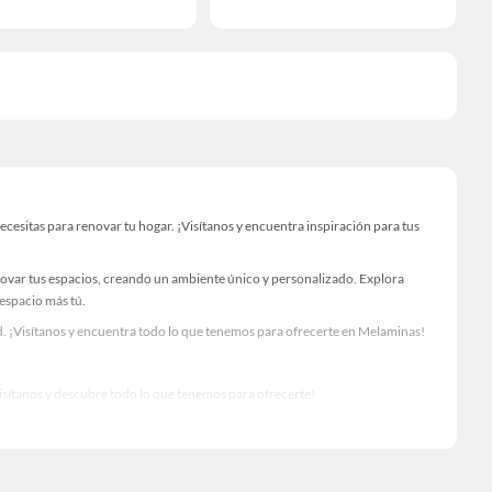
sitas para renovar tu hogar. ¡Visítanos y encuentra inspiración para tus
novar tus espacios, creando un ambiente único y personalizado. Explora
 espacio más tú.
. ¡Visítanos y encuentra todo lo que tenemos para ofrecerte en Melaminas!
Visítanos y descubre todo lo que tenemos para ofrecerte!
io para tus proyectos de renovación y decoración. ¡Visítanos y haz tus