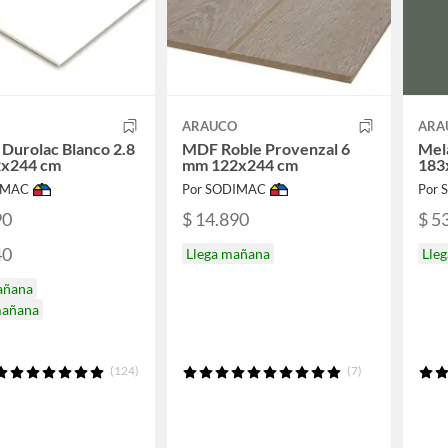
O
ARAUCO
ARA
 Durolac Blanco 2.8
MDF Roble Provenzal 6
Mel
x244 cm
mm 122x244 cm
183
IMAC
Por SODIMAC
Por
90
$ 14.890
$ 5
40
Llega mañana
Lle
añana
mañana
(124)
(7)