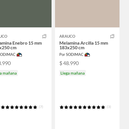
UCO
ARAUCO
amina Enebro 15 mm
Melamina Arcilla 15 mm
x250 cm
183x250 cm
 SODIMAC
Por SODIMAC
3.990
$ 48.990
ga mañana
Llega mañana
(7)
(3)