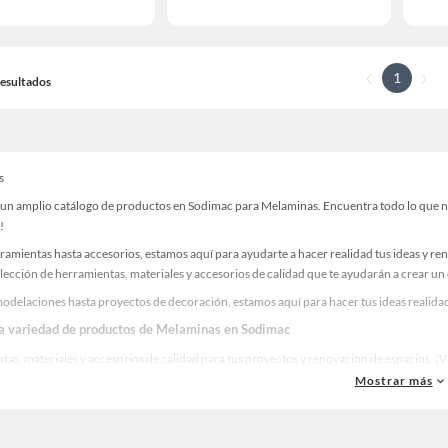
1
 Resultados
s
un amplio catálogo de productos en Sodimac para Melaminas. Encuentra todo lo que nece
!
ramientas hasta accesorios, estamos aquí para ayudarte a hacer realidad tus ideas y re
lección de herramientas, materiales y accesorios de calidad que te ayudarán a crear un
odelaciones hasta proyectos de decoración, estamos aquí para hacer tus ideas realidad
la variedad de productos de Melaminas en Sodimac
as, materiales y accesorios de calidad para tus proyectos y renovación de espacios. ¡
Mostrar más
 una amplia variedad de productos de Melaminas en Sodimac. Encuentra todo lo necesar
idad!