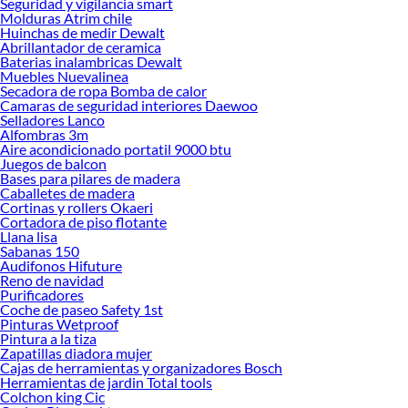
Seguridad y vigilancia smart
Molduras Atrim chile
Huinchas de medir Dewalt
Abrillantador de ceramica
Baterias inalambricas Dewalt
Muebles Nuevalinea
Secadora de ropa Bomba de calor
Camaras de seguridad interiores Daewoo
Selladores Lanco
Alfombras 3m
Aire acondicionado portatil 9000 btu
Juegos de balcon
Bases para pilares de madera
Caballetes de madera
Cortinas y rollers Okaeri
Cortadora de piso flotante
Llana lisa
Sabanas 150
Audifonos Hifuture
Reno de navidad
Purificadores
Coche de paseo Safety 1st
Pinturas Wetproof
Pintura a la tiza
Zapatillas diadora mujer
Cajas de herramientas y organizadores Bosch
Herramientas de jardin Total tools
Colchon king Cic