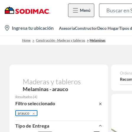
Menú
location-
Ingresa tu ubicación
Asesoría
Constructor
Deco Hogar
Tipos 
icon
Home
Construcción - Maderas y tableros
Melaminas
Ordena
Recom
Maderas y tableros
Melaminas - arauco
Resultados
(
4
)
Filtro seleccionado
arauco
Tipo de Entrega