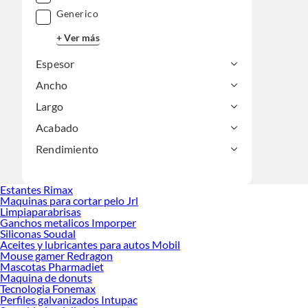
Generico
+ Ver más
Espesor
Ancho
Largo
Acabado
Rendimiento
Estantes Rimax
Maquinas para cortar pelo Jrl
Limpiaparabrisas
Ganchos metalicos Imporper
Siliconas Soudal
Aceites y lubricantes para autos Mobil
Mouse gamer Redragon
Mascotas Pharmadiet
Maquina de donuts
Tecnologia Fonemax
Perfiles galvanizados Intupac