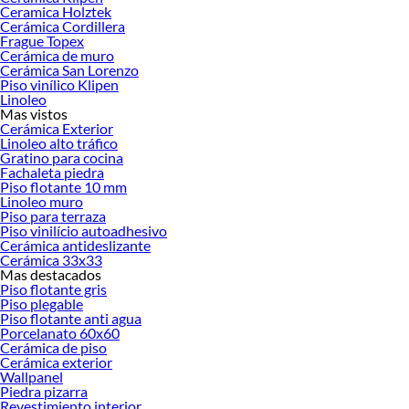
Ceramica Holztek
Cerámica Cordillera
Frague Topex
Cerámica de muro
Cerámica San Lorenzo
Piso vinílico Klipen
Linoleo
Mas vistos
Cerámica Exterior
Linoleo alto tráfico
Gratino para cocina
Fachaleta piedra
Piso flotante 10 mm
Linoleo muro
Piso para terraza
Piso vinilício autoadhesivo
Cerámica antideslizante
Cerámica 33x33
Mas destacados
Piso flotante gris
Piso plegable
Piso flotante anti agua
Porcelanato 60x60
Cerámica de piso
Cerámica exterior
Wallpanel
Piedra pizarra
Revestimiento interior