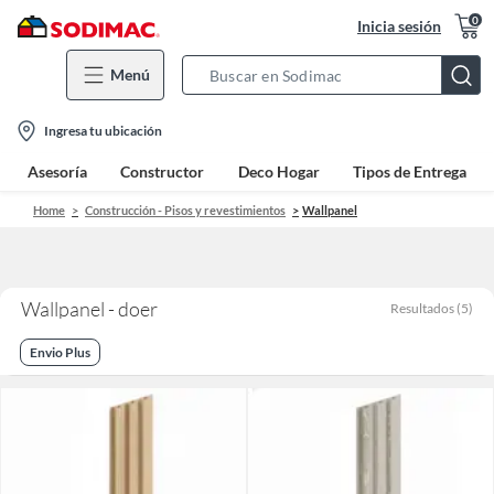
0
Inicia sesión
Menú
Search
Bar
location-
Ingresa tu ubicación
icon
Asesoría
Constructor
Deco Hogar
Tipos de Entrega
Home
Construcción - Pisos y revestimientos
Wallpanel
Wallpanel - doer
Resultados
(
5
)
Envio Plus